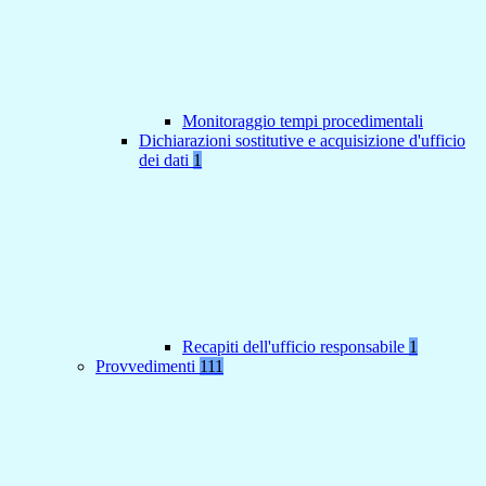
Monitoraggio tempi procedimentali
Dichiarazioni sostitutive e acquisizione d'ufficio
dei dati
1
Recapiti dell'ufficio responsabile
1
Provvedimenti
111