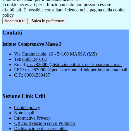
I cookie necessari per il funzionamento non possono essere
disabilitati. È possibile consultare l'elenco nella pagina della cookie
policy.
Accetta tutti
Salva le preferenze
Contatti
Istituto Comprensivo Massa 3
Via Casamicciola, 10 - 54100 MASSA (MS)
Tel:
0585.240162
Email:
msic82000c@istruzione.it
Link per inviare una mail
PEC:
msic82000c@pec.istruzione.it
Link per inviare una mail
C.F.: 80001580457
Sezione Link Utili
Cookie policy
Note legali
Informativa Privacy
Ufficio Relazioni con il Pubblico
Dichiarazione di accessibilità