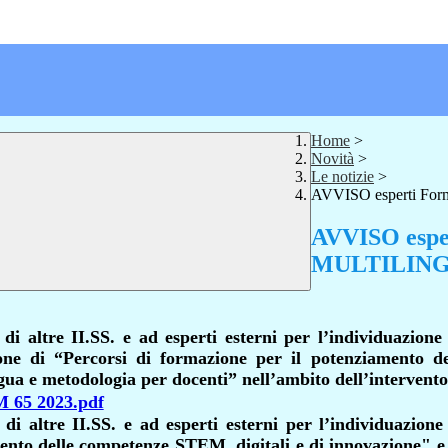
Home
>
Novità
>
Le notizie
>
AVVISO esperti Fo
AVVISO esper
MULTILING
le di altre II.SS. e ad esperti esterni per l’individu
zione di “Percorsi di formazione per il potenziamento de
ngua e metodologia per docenti” nell’ambito dell’intervent
65 2023.pdf
le di altre II.SS. e ad esperti esterni per l’individu
nto delle competenze STEM, digitali e di innovazione" e p