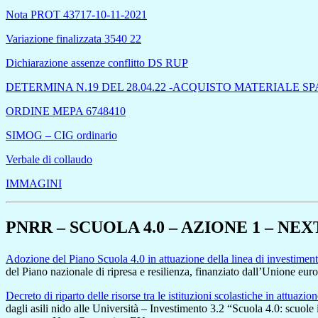
Nota PROT 43717-10-11-2021
Variazione finalizzata 3540 22
Dichiarazione assenze conflitto DS RUP
DETERMINA N.19 DEL 28.04.22 -ACQUISTO MATERIALE SP
ORDINE MEPA 6748410
SIMOG – CIG ordinario
Verbale di collaudo
IMMAGINI
PNRR – SCUOLA 4.0 – AZIONE 1 – 
Adozione del Piano Scuola 4.0 in attuazione della linea di investimen
del Piano nazionale di ripresa e resilienza, finanziato dall’Unione e
Decreto di riparto delle risorse tra le istituzioni scolastiche in attuaz
dagli asili nido alle Università – Investimento 3.2 “Scuola 4.0: scuole