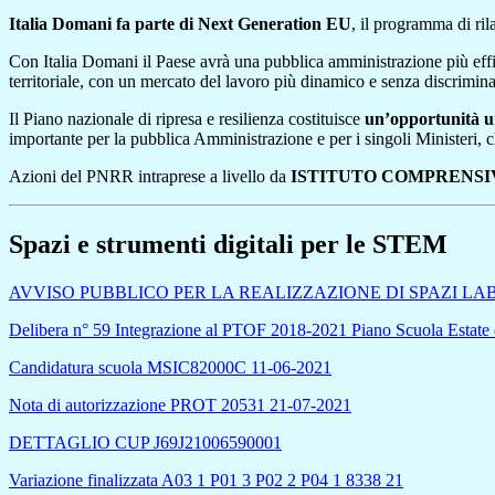
Italia Domani fa parte di Next Generation EU
, il programma di ri
Con Italia Domani il Paese avrà una pubblica amministrazione più effici
territoriale, con un mercato del lavoro più dinamico e senza discrimina
Il Piano nazionale di ripresa e resilienza costituisce
un’opportunità un
importante per la pubblica Amministrazione e per i singoli Ministeri, c
Azioni del PNRR intraprese a livello da
ISTITUTO COMPRENSI
Spazi e strumenti digitali per le STEM
AVVISO PUBBLICO PER LA REALIZZAZIONE DI SPAZI LA
Delibera n° 59 Integrazione al PTOF 2018-2021 Piano Scuola Estat
Candidatura scuola MSIC82000C 11-06-2021
Nota di autorizzazione PROT 20531 21-07-2021
DETTAGLIO CUP J69J21006590001
Variazione finalizzata A03 1 P01 3 P02 2 P04 1 8338 21