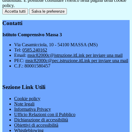
disabilitati. È possibile consultare l'elenco nella pagina della cookie
policy.
Accetta tutti
Salva le preferenze
Contatti
Istituto Comprensivo Massa 3
Via Casamicciola, 10 - 54100 MASSA (MS)
Tel:
0585.240162
Email:
msic82000c@istruzione.it
Link per inviare una mail
PEC:
msic82000c@pec.istruzione.it
Link per inviare una mail
C.F.: 80001580457
Sezione Link Utili
Cookie policy
Note legali
Informativa Privacy
Ufficio Relazioni con il Pubblico
Dichiarazione di accessibilità
Obiettivi di accessibilità
Whistleblowing