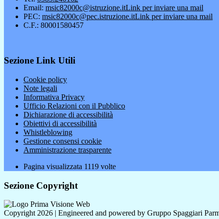
Email:
msic82000c@istruzione.it
Link per inviare una mail
PEC:
msic82000c@pec.istruzione.it
Link per inviare una mail
C.F.: 80001580457
Sezione Link Utili
Cookie policy
Note legali
Informativa Privacy
Ufficio Relazioni con il Pubblico
Dichiarazione di accessibilità
Obiettivi di accessibilità
Whistleblowing
Gestione consensi cookie
Amministrazione trasparente
Pagina visualizzata
1119
volte
Sezione Copyright
Copyright 2026 | Engineered and powered by Gruppo Spaggiari Parm