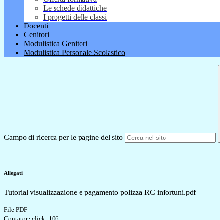
Le schede didattiche
I progetti delle classi
Docenti
Genitori
Modulistica Genitori
Modulistica Personale Scolastico
Campo di ricerca per le pagine del sito
Allegati
Tutorial visualizzazione e pagamento polizza RC infortuni.pdf
File PDF
Contatore click: 106