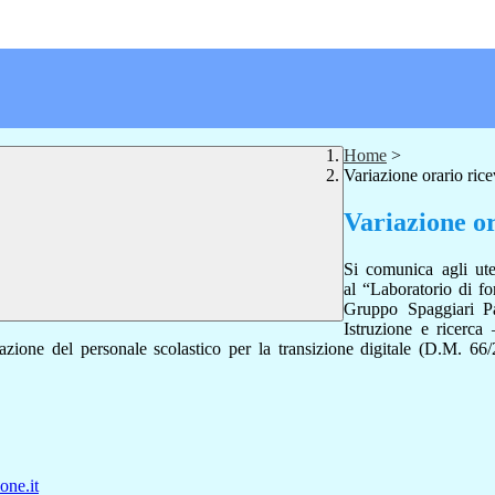
Home
>
Variazione orario rice
Variazione or
Si comunica agli ute
al
“Laboratorio di fo
Gruppo Spaggiari P
Istruzione e ricer
zione del personale scolastico per la transizione digitale
(D.M. 66/
one.it