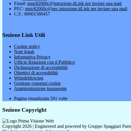
Email:
msic82000c@istruzione.it
Link per inviare una mail
PEC:
msic82000c@pec.istruzione.it
Link per inviare una mail
C.F.: 80001580457
Sezione Link Utili
Cookie policy
Note legali
Informativa Privacy
Ufficio Relazioni con il Pubblico
Dichiarazione di accessibilità
Obiettivi di accessibilità
Whistleblowing
Gestione consensi cookie
Amministrazione trasparente
Pagina visualizzata
591
volte
Sezione Copyright
Copyright 2026 | Engineered and powered by Gruppo Spaggiari Parm