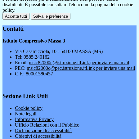
disabilitati. È possibile consultare l'elenco nella pagina della cookie
policy.
Accetta tutti
Salva le preferenze
Contatti
Istituto Comprensivo Massa 3
Via Casamicciola, 10 - 54100 MASSA (MS)
Tel:
0585.240162
Email:
msic82000c@istruzione.it
Link per inviare una mail
PEC:
msic82000c@pec.istruzione.it
Link per inviare una mail
C.F.: 80001580457
Sezione Link Utili
Cookie policy
Note legali
Informativa Privacy
Ufficio Relazioni con il Pubblico
Dichiarazione di accessibilità
Obiettivi di accessibilità