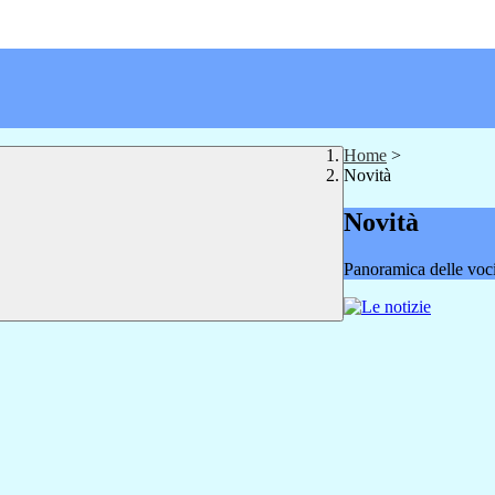
Home
>
Novità
Novità
Panoramica delle voc