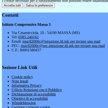
I cookie necessari per il funzionamento non possono essere disabilitati.
Accetta tutti
Salva le preferenze
Contatti
Istituto Comprensivo Massa 3
Via Casamicciola, 10 - 54100 MASSA (MS)
Tel:
0585.240162
Email:
msic82000c@istruzione.it
Link per inviare una mail
PEC:
msic82000c@pec.istruzione.it
Link per inviare una mail
C.F.: 80001580457
Sezione Link Utili
Cookie policy
Note legali
Informativa Privacy
Ufficio Relazioni con il Pubblico
Dichiarazione di accessibilità
Obiettivi di accessibilità
Whistleblowing
Gestione consensi cookie