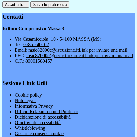
Accetta tutti
Salva le preferenze
Contatti
Istituto Comprensivo Massa 3
Via Casamicciola, 10 - 54100 MASSA (MS)
Tel:
0585.240162
Email:
msic82000c@istruzione.it
Link per inviare una mail
PEC:
msic82000c@pec.istruzione.it
Link per inviare una mail
C.F.: 80001580457
Sezione Link Utili
Cookie policy
Note legali
Informativa Privacy
Ufficio Relazioni con il Pubblico
Dichiarazione di accessibilità
Obiettivi di accessibilità
Whistleblowing
Gestione consensi cookie