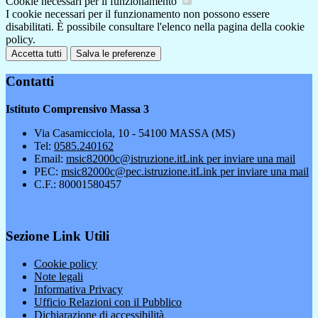
Cookie necessari per il funzionamento
I cookie necessari per il funzionamento non possono essere
disabilitati. È possibile consultare l'elenco nella pagina della cookie
policy.
Accetta tutti
Salva le preferenze
Contatti
Istituto Comprensivo Massa 3
Via Casamicciola, 10 - 54100 MASSA (MS)
Tel:
0585.240162
Email:
msic82000c@istruzione.it
Link per inviare una mail
PEC:
msic82000c@pec.istruzione.it
Link per inviare una mail
C.F.: 80001580457
Sezione Link Utili
Cookie policy
Note legali
Informativa Privacy
Ufficio Relazioni con il Pubblico
Dichiarazione di accessibilità