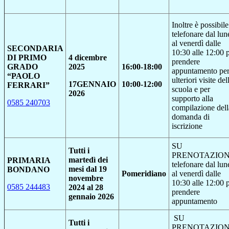
Inoltre è possibile
telefonare dal lun
al venerdì dalle
SECONDARIA
10:30 alle 12:00 
DI PRIMO
4 dicembre
prendere
GRADO
2025
16:00-18:00
appuntamento pe
“PAOLO
ulteriori visite del
17GENNAIO
10:00-12:00
FERRARI”
scuola e per
2026
supporto alla
0585 240703
compilazione dell
domanda di
iscrizione
SU
Tutti i
PRENOTAZION
martedì dei
PRIMARIA
telefonare dal lun
mesi dal 19
BONDANO
Pomeridiano
al venerdì dalle
novembre
10:30 alle 12:00 
0585 244483
2024 al 28
prendere
gennaio 2026
appuntamento
SU
Tutti i
PRENOTAZION