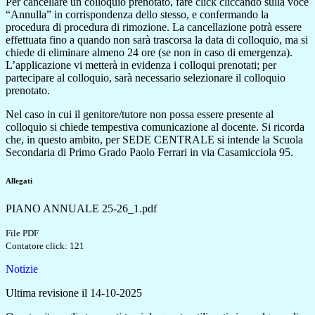
Per cancellare un colloquio prenotato, fare click cliccando sulla voce
“Annulla” in corrispondenza dello stesso, e confermando la
procedura di procedura di rimozione. La cancellazione potrà essere
effettuata fino a quando non sarà trascorsa la data di colloquio
, ma si
chiede di eliminare almeno 24 ore (se non in caso di emergenza).
L’applicazione vi metterà in evidenza i colloqui
prenotati; per
partecipare al colloquio, sarà necessario selezionare il colloquio
prenotato.
Nel caso in cui il genitore/tutore non possa essere presente al
colloquio si chiede tempestiva comunicazione al docente. Si
ricorda
che, in questo ambito, per SEDE CENTRALE si intende la Scuola
Secondaria di Primo Grado Paolo Ferrari in via
Casamicciola 95.
Allegati
PIANO ANNUALE 25-26_1.pdf
File PDF
Contatore click: 121
Notizie
Ultima revisione il 14-10-2025