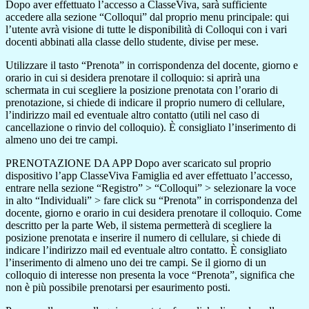
Dopo aver effettuato l’accesso a ClasseViva, sarà sufficiente
accedere alla sezione “Colloqui” dal proprio menu principale: qui
l’utente avrà visione di tutte le disponibilità di Colloqui con i vari
docenti abbinati alla classe dello studente, divise per mese.
Utilizzare il tasto “Prenota” in corrispondenza del docente, giorno e
orario in cui si desidera prenotare il colloquio: si aprirà una
schermata in cui scegliere la posizione prenotata con l’orario di
prenotazione, si chiede di indicare il proprio numero di cellulare,
l’indirizzo mail ed eventuale altro contatto (utili nel caso di
cancellazione o rinvio del colloquio). È consigliato l’inserimento di
almeno uno dei tre campi.
PRENOTAZIONE DA APP Dopo aver scaricato sul proprio
dispositivo l’app ClasseViva Famiglia ed aver effettuato l’accesso,
entrare
nella sezione “Registro” > “Colloqui” > selezionare la voce
in alto “Individuali” > fare click su “Prenota” in corrispondenza del
docente, giorno e orario in cui desidera prenotare il colloquio. Come
descritto per la parte Web, il sistema permetterà di
scegliere la
posizione prenotata e inserire il numero di cellulare, si chiede di
indicare l’indirizzo mail ed eventuale altro contatto.
È consigliato
l’inserimento di almeno uno dei tre campi. Se il giorno di un
colloquio di interesse non presenta la voce “Prenota”,
significa che
non è più possibile prenotarsi per esaurimento posti.