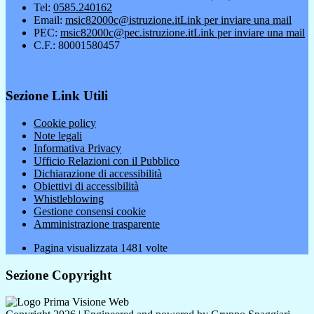
Tel:
0585.240162
Email:
msic82000c@istruzione.it
Link per inviare una mail
PEC:
msic82000c@pec.istruzione.it
Link per inviare una mail
C.F.: 80001580457
Sezione Link Utili
Cookie policy
Note legali
Informativa Privacy
Ufficio Relazioni con il Pubblico
Dichiarazione di accessibilità
Obiettivi di accessibilità
Whistleblowing
Gestione consensi cookie
Amministrazione trasparente
Pagina visualizzata
1481
volte
Sezione Copyright