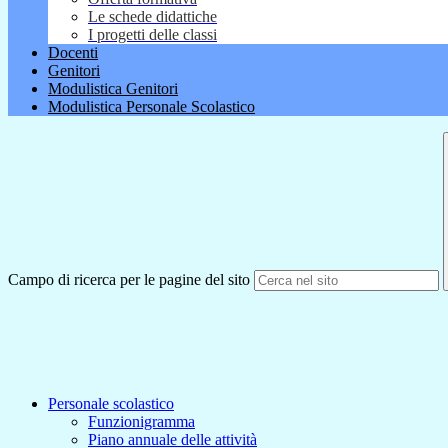
Le schede didattiche
I progetti delle classi
Docenti
Genitori
Modulistica Genitori
Modulistica Personale Scolastico
Campo di ricerca per le pagine del sito
Personale scolastico
Funzionigramma
Piano annuale delle attività