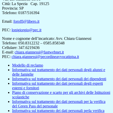
Città: La Spezia Cap. 19125
Provincia: SP
Telefono: 0187/516394
Email:
foroffi@libero.it
PEC:
lonigiorgio@pec.it
Nome e cognome dell’incaricato: Avv. Chiara Giannessi
Telefono: 050.8312232 – 0585.858348
Cellulare: 347.6219436
E-mail:
chiara.giannessi@fastwebnet.it
PEC:
chiara.giannessi@pecordineavvocatipisa.it
Modello di reclamo
Informativa sul trattamento dei dati personali degli alunni e
delle famiglie
Informativa sul trattamento dei dati personali dei dipendenti
Informativa sul trattamento dei dati personali degli esperti
esterni e fornitori
Piano di conservazione e scarto per gli archivi delle Istituzioni
scolastiche
Informativa sul trattamento dei dati personali per la verifica
del Green Pass del personale
Informativa sul trattamento dei dati personali perla verifica