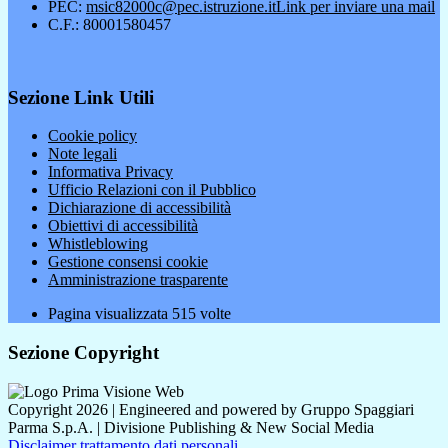
PEC:
msic82000c@pec.istruzione.it
Link per inviare una mail
C.F.: 80001580457
Sezione Link Utili
Cookie policy
Note legali
Informativa Privacy
Ufficio Relazioni con il Pubblico
Dichiarazione di accessibilità
Obiettivi di accessibilità
Whistleblowing
Gestione consensi cookie
Amministrazione trasparente
Pagina visualizzata
515
volte
Sezione Copyright
Copyright 2026 | Engineered and powered by Gruppo Spaggiari
Parma S.p.A. | Divisione Publishing & New Social Media
Disclaimer trattamento dati personali