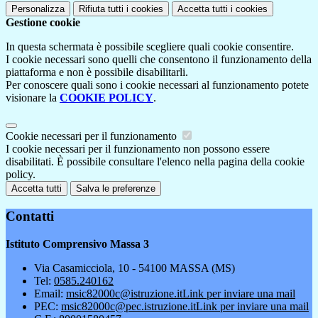
Personalizza
Rifiuta tutti
i cookies
Accetta tutti
i cookies
Gestione cookie
In questa schermata è possibile scegliere quali cookie consentire.
I cookie necessari sono quelli che consentono il funzionamento della
piattaforma e non è possibile disabilitarli.
Per conoscere quali sono i cookie necessari al funzionamento potete
visionare la
COOKIE POLICY
.
Cookie necessari per il funzionamento
I cookie necessari per il funzionamento non possono essere
disabilitati. È possibile consultare l'elenco nella pagina della cookie
policy.
Accetta tutti
Salva le preferenze
Contatti
Istituto Comprensivo Massa 3
Via Casamicciola, 10 - 54100 MASSA (MS)
Tel:
0585.240162
Email:
msic82000c@istruzione.it
Link per inviare una mail
PEC:
msic82000c@pec.istruzione.it
Link per inviare una mail