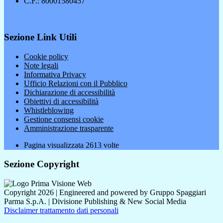
C.F.: 80001580457
Sezione Link Utili
Cookie policy
Note legali
Informativa Privacy
Ufficio Relazioni con il Pubblico
Dichiarazione di accessibilità
Obiettivi di accessibilità
Whistleblowing
Gestione consensi cookie
Amministrazione trasparente
Pagina visualizzata
2613
volte
Sezione Copyright
Copyright 2026 | Engineered and powered by Gruppo Spaggiari
Parma S.p.A. | Divisione Publishing & New Social Media
Disclaimer trattamento dati personali