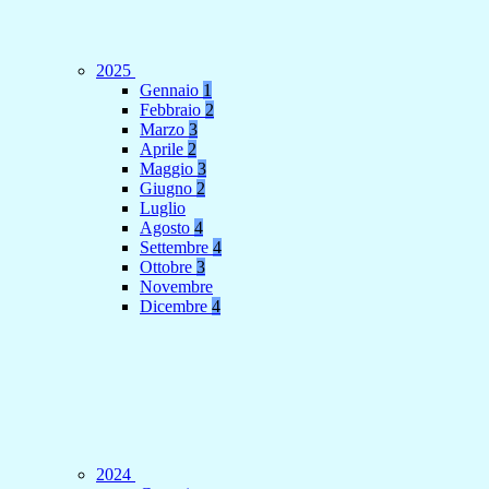
2025
Gennaio
1
Febbraio
2
Marzo
3
Aprile
2
Maggio
3
Giugno
2
Luglio
Agosto
4
Settembre
4
Ottobre
3
Novembre
Dicembre
4
2024