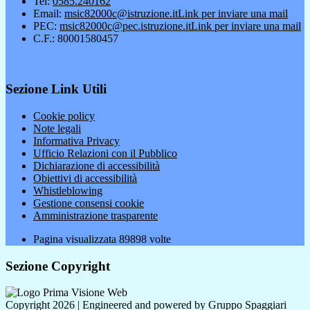
Tel:
0585.240162
Email:
msic82000c@istruzione.it
Link per inviare una mail
PEC:
msic82000c@pec.istruzione.it
Link per inviare una mail
C.F.: 80001580457
Sezione Link Utili
Cookie policy
Note legali
Informativa Privacy
Ufficio Relazioni con il Pubblico
Dichiarazione di accessibilità
Obiettivi di accessibilità
Whistleblowing
Gestione consensi cookie
Amministrazione trasparente
Pagina visualizzata
89898
volte
Sezione Copyright
Copyright 2026 | Engineered and powered by Gruppo Spaggiari