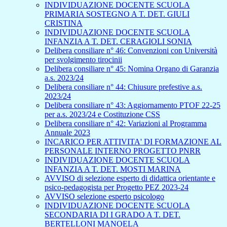
INDIVIDUAZIONE DOCENTE SCUOLA
PRIMARIA SOSTEGNO A T. DET. GIULI
CRISTINA
INDIVIDUAZIONE DOCENTE SCUOLA
INFANZIA A T. DET. CERAGIOLI SONIA
Delibera consiliare n° 46: Convenzioni con Università
per svolgimento tirocinii
Delibera consiliare n° 45: Nomina Organo di Garanzia
a.s. 2023/24
Delibera consiliare n° 44: Chiusure prefestive a.s.
2023/24
Delibera consiliare n° 43: Aggiornamento PTOF 22-25
per a.s. 2023/24 e Costituzione CSS
Delibera consiliare n° 42: Variazioni al Programma
Annuale 2023
INCARICO PER ATTIVITA' DI FORMAZIONE AL
PERSONALE INTERNO PROGETTO PNRR
INDIVIDUAZIONE DOCENTE SCUOLA
INFANZIA A T. DET. MOSTI MARINA
AVVISO di selezione esperto di didattica orientante e
psico-pedagogista per Progetto PEZ 2023-24
AVVISO selezione esperto psicologo
INDIVIDUAZIONE DOCENTE SCUOLA
SECONDARIA DI I GRADO A T. DET.
BERTELLONI MANOELA