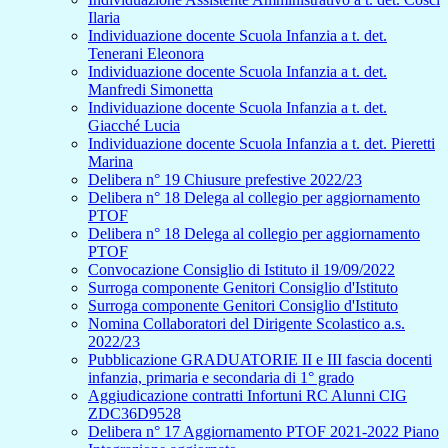
Ilaria
Individuazione docente Scuola Infanzia a t. det.
Tenerani Eleonora
Individuazione docente Scuola Infanzia a t. det.
Manfredi Simonetta
Individuazione docente Scuola Infanzia a t. det.
Giacché Lucia
Individuazione docente Scuola Infanzia a t. det. Pieretti
Marina
Delibera n° 19 Chiusure prefestive 2022/23
Delibera n° 18 Delega al collegio per aggiornamento
PTOF
Delibera n° 18 Delega al collegio per aggiornamento
PTOF
Convocazione Consiglio di Istituto il 19/09/2022
Surroga componente Genitori Consiglio d'Istituto
Surroga componente Genitori Consiglio d'Istituto
Nomina Collaboratori del Dirigente Scolastico a.s.
2022/23
Pubblicazione GRADUATORIE II e III fascia docenti
infanzia, primaria e secondaria di 1° grado
Aggiudicazione contratti Infortuni RC Alunni CIG
ZDC36D9528
Delibera n° 17 Aggiornamento PTOF 2021-2022 Piano