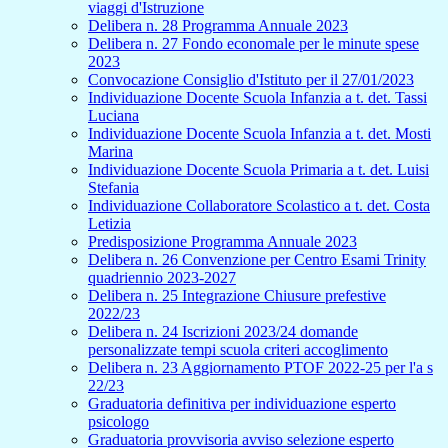
viaggi d'Istruzione
Delibera n. 28 Programma Annuale 2023
Delibera n. 27 Fondo economale per le minute spese
2023
Convocazione Consiglio d'Istituto per il 27/01/2023
Individuazione Docente Scuola Infanzia a t. det. Tassi
Luciana
Individuazione Docente Scuola Infanzia a t. det. Mosti
Marina
Individuazione Docente Scuola Primaria a t. det. Luisi
Stefania
Individuazione Collaboratore Scolastico a t. det. Costa
Letizia
Predisposizione Programma Annuale 2023
Delibera n. 26 Convenzione per Centro Esami Trinity
quadriennio 2023-2027
Delibera n. 25 Integrazione Chiusure prefestive
2022/23
Delibera n. 24 Iscrizioni 2023/24 domande
personalizzate tempi scuola criteri accoglimento
Delibera n. 23 Aggiornamento PTOF 2022-25 per l'a s
22/23
Graduatoria definitiva per individuazione esperto
psicologo
Graduatoria provvisoria avviso selezione esperto