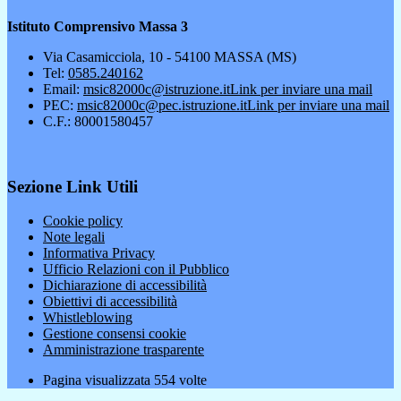
Istituto Comprensivo Massa 3
Via Casamicciola, 10 - 54100 MASSA (MS)
Tel:
0585.240162
Email:
msic82000c@istruzione.it
Link per inviare una mail
PEC:
msic82000c@pec.istruzione.it
Link per inviare una mail
C.F.: 80001580457
Sezione Link Utili
Cookie policy
Note legali
Informativa Privacy
Ufficio Relazioni con il Pubblico
Dichiarazione di accessibilità
Obiettivi di accessibilità
Whistleblowing
Gestione consensi cookie
Amministrazione trasparente
Pagina visualizzata
554
volte