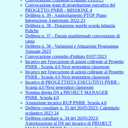
Convocazione team di progettazione esecutiva del
PROGETTO PNRR - MISSIONE 4
Delibera n. 39 - Aggiornamento PTOF Piano
Integrazione Aggiornato 2022-23
Delibera n. 38 - Donazione gazebi scuola infanzia
Puliche
Delibera n. 37 - Durata quadriennale convenzione di
cassa
Delibera n. 36 - Variazioni e Attuazione Programma
Annuale 2023
Convocazione consiglio d'istituto 03/07/2023
Incarico per l'esecuzione di azioni collegate al Progetto
PNRR - Scuola 4.0 Next generation classroom
Incarico per l'esecuzione di azioni collegate al Progetto
PNRR - Scuola 4.0 Next generation classroom
Incarico di PROGETTISTA ESECUTIVO PNRR -
Scuola 4.0 Next generation classroom
Nomina diretta DS a PROJECT MANAGER
PNRR_Scuola 4.0
Assunzione incarico RUP PNRR_Scuola 4.0
Delibera consiliare n. 35 del 26/05/2023: Calendario
scolastico 2023 24
Delibera consiliare n. 34 del 26/05/2023:
Autorizzazione al DS per incarico di PROJECT