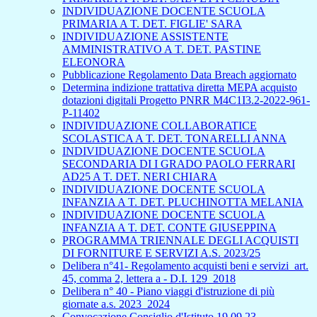
INDIVIDUAZIONE DOCENTE SCUOLA
PRIMARIA A T. DET. FIGLIE' SARA
INDIVIDUAZIONE ASSISTENTE
AMMINISTRATIVO A T. DET. PASTINE
ELEONORA
Pubblicazione Regolamento Data Breach aggiornato
Determina indizione trattativa diretta MEPA acquisto
dotazioni digitali Progetto PNRR M4C1I3.2-2022-961-
P-11402
INDIVIDUAZIONE COLLABORATICE
SCOLASTICA A T. DET. TONARELLI ANNA
INDIVIDUAZIONE DOCENTE SCUOLA
SECONDARIA DI I GRADO PAOLO FERRARI
AD25 A T. DET. NERI CHIARA
INDIVIDUAZIONE DOCENTE SCUOLA
INFANZIA A T. DET. PLUCHINOTTA MELANIA
INDIVIDUAZIONE DOCENTE SCUOLA
INFANZIA A T. DET. CONTE GIUSEPPINA
PROGRAMMA TRIENNALE DEGLI ACQUISTI
DI FORNITURE E SERVIZI A.S. 2023/25
Delibera n°41- Regolamento acquisti beni e servizi_art.
45, comma 2, lettera a - D.I. 129_2018
Delibera n° 40 - Piano viaggi d'istruzione di più
giornate a.s. 2023_2024
Convocazione Consiglio d'Istituto 19.09.23