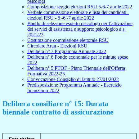
psicologi
Composizione seggio elezioni RSU 5-6-7 aprile 2022
Verbale commissione elettorale e lista dei candidati -
elezioni RSU - 5 -6 -7 aprile 2022
Bando di selezione esperto psicologo per l’attivazione
dei servizi di assistenza e supporto psicologico a.s.
2021/22
Costituzione commissione elettorale RSU
Circolare Aran - Elezioni RSU
Delibera n° 7 Programma Annuale 2022
Delibera n° 6 Fondo economale per le minute spese
2022
Delibera n° 5 PTOF - Piano Triennale dell'Offerta
Formativa 2022-25
Convocazione Consiglio di Istituto 27/01/2022
Predisposizione Programma Annuale - Esercizio
finanziario 2022
Delibera consiliare n° 15: Durata
biennale contratto di assicurazione