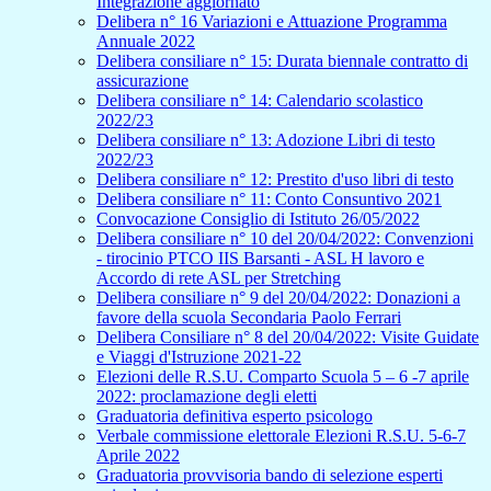
Integrazione aggiornato
Delibera n° 16 Variazioni e Attuazione Programma
Annuale 2022
Delibera consiliare n° 15: Durata biennale contratto di
assicurazione
Delibera consiliare n° 14: Calendario scolastico
2022/23
Delibera consiliare n° 13: Adozione Libri di testo
2022/23
Delibera consiliare n° 12: Prestito d'uso libri di testo
Delibera consiliare n° 11: Conto Consuntivo 2021
Convocazione Consiglio di Istituto 26/05/2022
Delibera consiliare n° 10 del 20/04/2022: Convenzioni
- tirocinio PTCO IIS Barsanti - ASL H lavoro e
Accordo di rete ASL per Stretching
Delibera consiliare n° 9 del 20/04/2022: Donazioni a
favore della scuola Secondaria Paolo Ferrari
Delibera Consiliare n° 8 del 20/04/2022: Visite Guidate
e Viaggi d'Istruzione 2021-22
Elezioni delle R.S.U. Comparto Scuola 5 – 6 -7 aprile
2022: proclamazione degli eletti
Graduatoria definitiva esperto psicologo
Verbale commissione elettorale Elezioni R.S.U. 5-6-7
Aprile 2022
Graduatoria provvisoria bando di selezione esperti