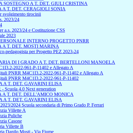
SOSTEGNO A T. DET. GIULI CRISTINA
A T. DET. CERAGIOLI SONIA
 svolgimento tirocinii
s. 2023/24
24
r a.s. 2023/24 e Costituzione CSS
uale 2023
L PERSONALE INTERNO PROGETTO PNRR
A T. DET. MOSTI MARINA
sico-pedagogista per Progetto PEZ 2023-24
IA DI I GRADO A T. DET. BERTELLONI MANOELA
1I3.2-2022-961-P-11402 e Allegato A
 digitali PNRR M4C1I3.2-2022-961-P-11402 e Allegato A
 digitali PNRR M4C1I3.2-2022-961-P-11402
A T. DET. GAVARINI ELISA
cuola 4.0 Next generation
A T. DET. DELL'AMICO MONICA
A T. DET. GAVARINI ELISA
s 2023/2024 Scuola secondaria di Primo Grado P. Ferrari
zia Villette A
nzia Puliche
anzia Casone
ia Villette B
ria Danilo Mosti - Via Fiume