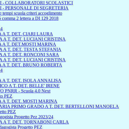
 - COLLABORATORI SCOLASTICI
 - PERSONALE DI SEGRETERIA
 tempi scuola criteri accoglimento
45 comma 2 lettera a DI 129 2018
24
A T. DET. CIARI LAURA
A T. DET. LUCIANI CRISTINA
 A T. DET.MOSTI MARINA
A T. DET. TESTA STEFANIA
 A T. DET. RONCONI SARA
A T. DET. LUCIANI CRISTINA
 A T. DET. BRUNO ROBERTA
4
A T. DET. ISOLA ANNALISA
 A T. DET. BELLE' IRENE
 PNRR - Scuola 4.0 Next
tto PEZ
A T. DET. MOSTI MARINA
RIA PRIMO GRADO A T. DET. BERTELLONI MANOELA
getto PEZ
dagogista Progetto Pez 2023/24
 A T. DET. TORNABONI CARLA
edagogista Progetto PEZ