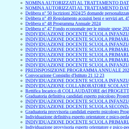
NOMINA AUTORIZZATI AL TRATTAMENTO DATI
NOMINA AUTORIZZATI AL TRATTAMENTO DATI
Delibera n° 50 Iscrizioni 2024/25 domande personalizzate
Delibera n° 49 Regolamento acquisti beni e servizi art. 
Delibera n° 48 Programma Annuale 2024
Delibera n° 47 Fondo economale per le minute spese 20
INDIVIDUAZIONE DOCENTE SCUOLA INFANZIA 
INDIVIDUAZIONE DOCENTE SCUOLA PRIMARIA 
INDIVIDUAZIONE DOCENTE SCUOLA INFANZIA
INDIVIDUAZIONE DOCENTE SCUOLA PRIMARIA 
INDIVIDUAZIONE DOCENTE SCUOLA PRIMARIA
INDIVIDUAZIONE DOCENTE SCUOLA PRIMARIA 
INDIVIDUAZIONE DOCENTE SCUOLA INFANZIA
PREDISPOSIZIONE PROGRAMMA ANNUALE 202
Convocazione Consiglio d'Istituto 21 12 23
INDIVIDUAZIONE DOCENTE SCUOLA INFANZIA 
INDIVIDUAZIONE COLLABORATORE SCOLASTICO
Rettifica Incarico di COLLAUDATORE del PROGETTO
Graduatoria definitiva candidati esperto psicologo Proge
INDIVIDUAZIONE DOCENTE SCUOLA INFANZIA 
INDIVIDUAZIONE DOCENTE SCUOLA SECONDA
Graduatoria provvisoria candidati esperto psicologo Pro
Individuazione definitiva esperto orientatore e psico-pe
INDIVIDUAZIONE DOCENTE SCUOLA PRIMARIA
Individuazione provvisoria esperto orientatore e psico-p