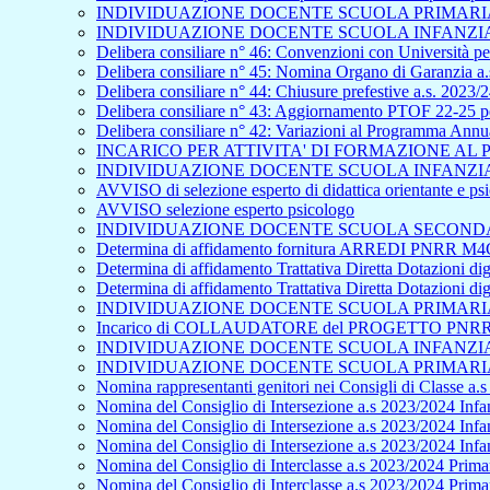
INDIVIDUAZIONE DOCENTE SCUOLA PRIMARIA 
INDIVIDUAZIONE DOCENTE SCUOLA INFANZIA 
Delibera consiliare n° 46: Convenzioni con Università per
Delibera consiliare n° 45: Nomina Organo di Garanzia a.
Delibera consiliare n° 44: Chiusure prefestive a.s. 2023/
Delibera consiliare n° 43: Aggiornamento PTOF 22-25 pe
Delibera consiliare n° 42: Variazioni al Programma Ann
INCARICO PER ATTIVITA' DI FORMAZIONE A
INDIVIDUAZIONE DOCENTE SCUOLA INFANZIA 
AVVISO di selezione esperto di didattica orientante e p
AVVISO selezione esperto psicologo
INDIVIDUAZIONE DOCENTE SCUOLA SECONDAR
Determina di affidamento fornitura ARREDI PNRR M4C
Determina di affidamento Trattativa Diretta Dotazioni
Determina di affidamento Trattativa Diretta Dotazioni
INDIVIDUAZIONE DOCENTE SCUOLA PRIMARIA 
Incarico di COLLAUDATORE del PROGETTO PNRR - S
INDIVIDUAZIONE DOCENTE SCUOLA INFANZIA 
INDIVIDUAZIONE DOCENTE SCUOLA PRIMARIA 
Nomina rappresentanti genitori nei Consigli di Classe a.
Nomina del Consiglio di Intersezione a.s 2023/2024 Infan
Nomina del Consiglio di Intersezione a.s 2023/2024 Infa
Nomina del Consiglio di Intersezione a.s 2023/2024 Inf
Nomina del Consiglio di Interclasse a.s 2023/2024 Primar
Nomina del Consiglio di Interclasse a.s 2023/2024 Prima