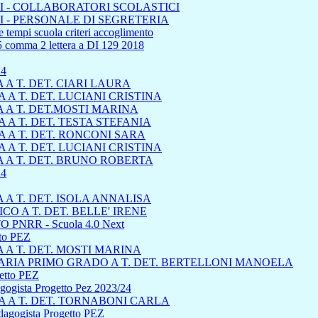
 - COLLABORATORI SCOLASTICI
 - PERSONALE DI SEGRETERIA
 tempi scuola criteri accoglimento
45 comma 2 lettera a DI 129 2018
24
A T. DET. CIARI LAURA
A T. DET. LUCIANI CRISTINA
 A T. DET.MOSTI MARINA
A T. DET. TESTA STEFANIA
 A T. DET. RONCONI SARA
A T. DET. LUCIANI CRISTINA
 A T. DET. BRUNO ROBERTA
4
A T. DET. ISOLA ANNALISA
 A T. DET. BELLE' IRENE
 PNRR - Scuola 4.0 Next
tto PEZ
A T. DET. MOSTI MARINA
RIA PRIMO GRADO A T. DET. BERTELLONI MANOELA
getto PEZ
dagogista Progetto Pez 2023/24
 A T. DET. TORNABONI CARLA
edagogista Progetto PEZ