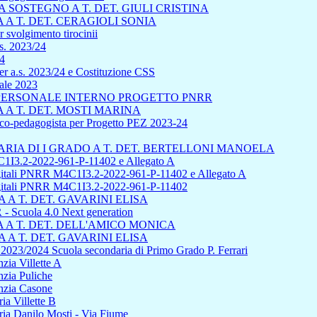
SOSTEGNO A T. DET. GIULI CRISTINA
A T. DET. CERAGIOLI SONIA
 svolgimento tirocinii
s. 2023/24
24
r a.s. 2023/24 e Costituzione CSS
uale 2023
L PERSONALE INTERNO PROGETTO PNRR
A T. DET. MOSTI MARINA
sico-pedagogista per Progetto PEZ 2023-24
IA DI I GRADO A T. DET. BERTELLONI MANOELA
1I3.2-2022-961-P-11402 e Allegato A
 digitali PNRR M4C1I3.2-2022-961-P-11402 e Allegato A
 digitali PNRR M4C1I3.2-2022-961-P-11402
A T. DET. GAVARINI ELISA
cuola 4.0 Next generation
A T. DET. DELL'AMICO MONICA
A T. DET. GAVARINI ELISA
s 2023/2024 Scuola secondaria di Primo Grado P. Ferrari
zia Villette A
nzia Puliche
anzia Casone
ia Villette B
ria Danilo Mosti - Via Fiume