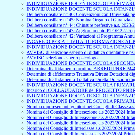
INDIVIDUAZIONE DOCENTE SCUOLA PRIMARIA 
INDIVIDUAZIONE DOCENTE SCUOLA INFANZIA 
Delibera consiliare n° 46: Convenzioni con Università per
Delibera consiliare n° 45: Nomina Organo di Garanzia a.
Delibera consiliare n° 44: Chiusure prefestive a.s. 2023/
Delibera consiliare n° 43: Aggiornamento PTOF 22-25 pe
Delibera consiliare n° 42: Variazioni al Programma Ann
INCARICO PER ATTIVITA' DI FORMAZIONE A
INDIVIDUAZIONE DOCENTE SCUOLA INFANZIA 
AVVISO di selezione esperto di didattica orientante e p
AVVISO selezione esperto psicologo
INDIVIDUAZIONE DOCENTE SCUOLA SECONDAR
Determina di affidamento fornitura ARREDI PNRR M4C
Determina di affidamento Trattativa Diretta Dotazioni
Determina di affidamento Trattativa Diretta Dotazioni
INDIVIDUAZIONE DOCENTE SCUOLA PRIMARIA 
Incarico di COLLAUDATORE del PROGETTO PNRR - S
INDIVIDUAZIONE DOCENTE SCUOLA INFANZIA 
INDIVIDUAZIONE DOCENTE SCUOLA PRIMARIA 
Nomina rappresentanti genitori nei Consigli di Classe a.
Nomina del Consiglio di Intersezione a.s 2023/2024 Infan
Nomina del Consiglio di Intersezione a.s 2023/2024 Infa
Nomina del Consiglio di Intersezione a.s 2023/2024 Inf
Nomina del Consiglio di Interclasse a.s 2023/2024 Primar
Nomina del Consiglio di Interclasse a.s 2023/2024 Prima