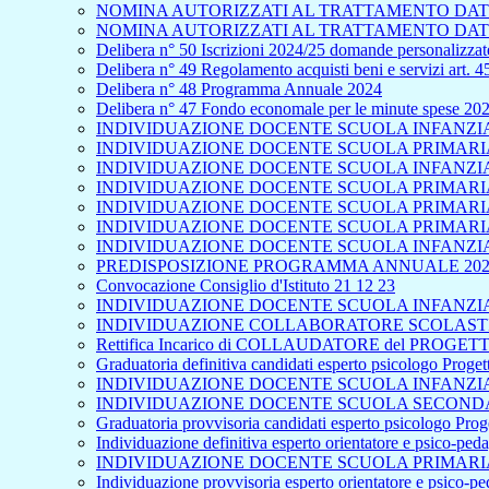
NOMINA AUTORIZZATI AL TRATTAMENTO DATI
NOMINA AUTORIZZATI AL TRATTAMENTO DATI
Delibera n° 50 Iscrizioni 2024/25 domande personalizzate
Delibera n° 49 Regolamento acquisti beni e servizi art. 
Delibera n° 48 Programma Annuale 2024
Delibera n° 47 Fondo economale per le minute spese 20
INDIVIDUAZIONE DOCENTE SCUOLA INFANZIA 
INDIVIDUAZIONE DOCENTE SCUOLA PRIMARIA 
INDIVIDUAZIONE DOCENTE SCUOLA INFANZIA
INDIVIDUAZIONE DOCENTE SCUOLA PRIMARIA 
INDIVIDUAZIONE DOCENTE SCUOLA PRIMARIA
INDIVIDUAZIONE DOCENTE SCUOLA PRIMARIA 
INDIVIDUAZIONE DOCENTE SCUOLA INFANZIA
PREDISPOSIZIONE PROGRAMMA ANNUALE 202
Convocazione Consiglio d'Istituto 21 12 23
INDIVIDUAZIONE DOCENTE SCUOLA INFANZIA 
INDIVIDUAZIONE COLLABORATORE SCOLASTICO
Rettifica Incarico di COLLAUDATORE del PROGETTO
Graduatoria definitiva candidati esperto psicologo Proge
INDIVIDUAZIONE DOCENTE SCUOLA INFANZIA 
INDIVIDUAZIONE DOCENTE SCUOLA SECONDA
Graduatoria provvisoria candidati esperto psicologo Pro
Individuazione definitiva esperto orientatore e psico-pe
INDIVIDUAZIONE DOCENTE SCUOLA PRIMARIA
Individuazione provvisoria esperto orientatore e psico-p