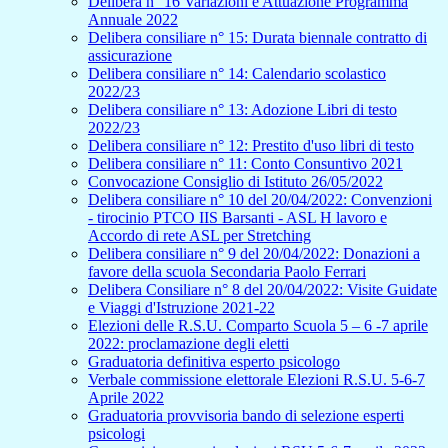
Delibera n° 16 Variazioni e Attuazione Programma
Annuale 2022
Delibera consiliare n° 15: Durata biennale contratto di
assicurazione
Delibera consiliare n° 14: Calendario scolastico
2022/23
Delibera consiliare n° 13: Adozione Libri di testo
2022/23
Delibera consiliare n° 12: Prestito d'uso libri di testo
Delibera consiliare n° 11: Conto Consuntivo 2021
Convocazione Consiglio di Istituto 26/05/2022
Delibera consiliare n° 10 del 20/04/2022: Convenzioni
- tirocinio PTCO IIS Barsanti - ASL H lavoro e
Accordo di rete ASL per Stretching
Delibera consiliare n° 9 del 20/04/2022: Donazioni a
favore della scuola Secondaria Paolo Ferrari
Delibera Consiliare n° 8 del 20/04/2022: Visite Guidate
e Viaggi d'Istruzione 2021-22
Elezioni delle R.S.U. Comparto Scuola 5 – 6 -7 aprile
2022: proclamazione degli eletti
Graduatoria definitiva esperto psicologo
Verbale commissione elettorale Elezioni R.S.U. 5-6-7
Aprile 2022
Graduatoria provvisoria bando di selezione esperti
psicologi