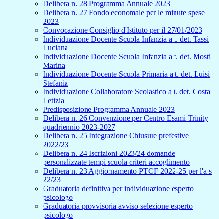
Delibera n. 28 Programma Annuale 2023
Delibera n. 27 Fondo economale per le minute spese
2023
Convocazione Consiglio d'Istituto per il 27/01/2023
Individuazione Docente Scuola Infanzia a t. det. Tassi
Luciana
Individuazione Docente Scuola Infanzia a t. det. Mosti
Marina
Individuazione Docente Scuola Primaria a t. det. Luisi
Stefania
Individuazione Collaboratore Scolastico a t. det. Costa
Letizia
Predisposizione Programma Annuale 2023
Delibera n. 26 Convenzione per Centro Esami Trinity
quadriennio 2023-2027
Delibera n. 25 Integrazione Chiusure prefestive
2022/23
Delibera n. 24 Iscrizioni 2023/24 domande
personalizzate tempi scuola criteri accoglimento
Delibera n. 23 Aggiornamento PTOF 2022-25 per l'a s
22/23
Graduatoria definitiva per individuazione esperto
psicologo
Graduatoria provvisoria avviso selezione esperto
psicologo