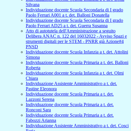
Silvana
Individuazione docente Scuola Secondaria di I grado
Paolo Ferrari A001 a t. det. Balloni Donatella
Individuazione docente Scuola Secondaria di I grado
Paolo Ferrari AD25 a t. det. Guerra Susanna
Atto di autotutela dell'Amministrazione a seguito
Delibera ANAC n. 122 del 16032022 - Avviso Spazi e
strumenti digitali per le STEM - PNRR già Azione#4
PNSD
Individuazione docente Scuola Infanzia a t. det. Attolini
Simona
Individuazione docente Scuola Primaria a t. det. Balloni
Roberta
Individuazione docente Scuola Infanzia a t. det. Olmi
Chiara
Individuazione Assistente Amministrativo a t. det.
Pastine Eleonora
Individuazione docente Scuola Primaria a t. det.
Lazzoni Serena
Individuazione docente Scuola Primaria a t. det.
Ronconi Sara
Individuazione docente Scuola Primaria a t. det.
Fabozzi Arianna
Individuazione Assistente Amministrativo a t. det. Cosci
Ilaria