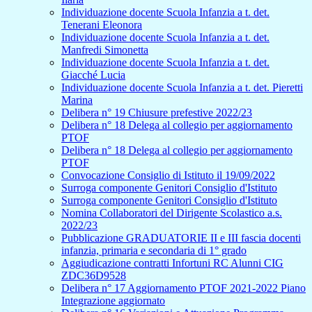
Individuazione docente Scuola Infanzia a t. det.
Tenerani Eleonora
Individuazione docente Scuola Infanzia a t. det.
Manfredi Simonetta
Individuazione docente Scuola Infanzia a t. det.
Giacché Lucia
Individuazione docente Scuola Infanzia a t. det. Pieretti
Marina
Delibera n° 19 Chiusure prefestive 2022/23
Delibera n° 18 Delega al collegio per aggiornamento
PTOF
Delibera n° 18 Delega al collegio per aggiornamento
PTOF
Convocazione Consiglio di Istituto il 19/09/2022
Surroga componente Genitori Consiglio d'Istituto
Surroga componente Genitori Consiglio d'Istituto
Nomina Collaboratori del Dirigente Scolastico a.s.
2022/23
Pubblicazione GRADUATORIE II e III fascia docenti
infanzia, primaria e secondaria di 1° grado
Aggiudicazione contratti Infortuni RC Alunni CIG
ZDC36D9528
Delibera n° 17 Aggiornamento PTOF 2021-2022 Piano
Integrazione aggiornato