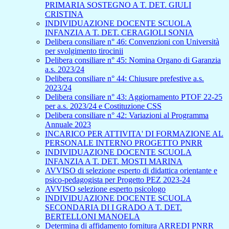
PRIMARIA SOSTEGNO A T. DET. GIULI
CRISTINA
INDIVIDUAZIONE DOCENTE SCUOLA
INFANZIA A T. DET. CERAGIOLI SONIA
Delibera consiliare n° 46: Convenzioni con Università
per svolgimento tirocinii
Delibera consiliare n° 45: Nomina Organo di Garanzia
a.s. 2023/24
Delibera consiliare n° 44: Chiusure prefestive a.s.
2023/24
Delibera consiliare n° 43: Aggiornamento PTOF 22-25
per a.s. 2023/24 e Costituzione CSS
Delibera consiliare n° 42: Variazioni al Programma
Annuale 2023
INCARICO PER ATTIVITA' DI FORMAZIONE AL
PERSONALE INTERNO PROGETTO PNRR
INDIVIDUAZIONE DOCENTE SCUOLA
INFANZIA A T. DET. MOSTI MARINA
AVVISO di selezione esperto di didattica orientante e
psico-pedagogista per Progetto PEZ 2023-24
AVVISO selezione esperto psicologo
INDIVIDUAZIONE DOCENTE SCUOLA
SECONDARIA DI I GRADO A T. DET.
BERTELLONI MANOELA
Determina di affidamento fornitura ARREDI PNRR