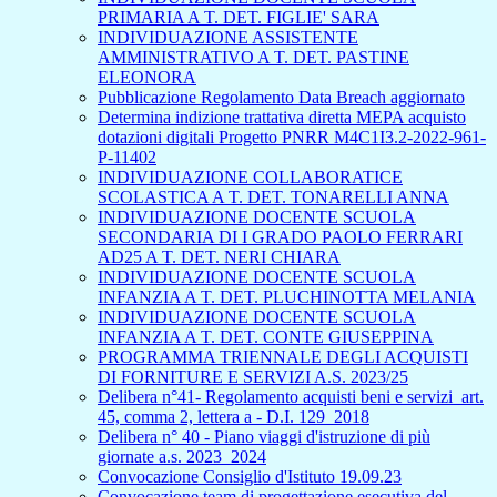
PRIMARIA A T. DET. FIGLIE' SARA
INDIVIDUAZIONE ASSISTENTE
AMMINISTRATIVO A T. DET. PASTINE
ELEONORA
Pubblicazione Regolamento Data Breach aggiornato
Determina indizione trattativa diretta MEPA acquisto
dotazioni digitali Progetto PNRR M4C1I3.2-2022-961-
P-11402
INDIVIDUAZIONE COLLABORATICE
SCOLASTICA A T. DET. TONARELLI ANNA
INDIVIDUAZIONE DOCENTE SCUOLA
SECONDARIA DI I GRADO PAOLO FERRARI
AD25 A T. DET. NERI CHIARA
INDIVIDUAZIONE DOCENTE SCUOLA
INFANZIA A T. DET. PLUCHINOTTA MELANIA
INDIVIDUAZIONE DOCENTE SCUOLA
INFANZIA A T. DET. CONTE GIUSEPPINA
PROGRAMMA TRIENNALE DEGLI ACQUISTI
DI FORNITURE E SERVIZI A.S. 2023/25
Delibera n°41- Regolamento acquisti beni e servizi_art.
45, comma 2, lettera a - D.I. 129_2018
Delibera n° 40 - Piano viaggi d'istruzione di più
giornate a.s. 2023_2024
Convocazione Consiglio d'Istituto 19.09.23
Convocazione team di progettazione esecutiva del