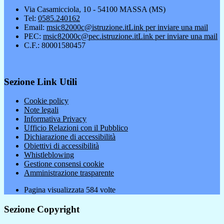
Via Casamicciola, 10 - 54100 MASSA (MS)
Tel:
0585.240162
Email:
msic82000c@istruzione.it
Link per inviare una mail
PEC:
msic82000c@pec.istruzione.it
Link per inviare una mail
C.F.: 80001580457
Sezione Link Utili
Cookie policy
Note legali
Informativa Privacy
Ufficio Relazioni con il Pubblico
Dichiarazione di accessibilità
Obiettivi di accessibilità
Whistleblowing
Gestione consensi cookie
Amministrazione trasparente
Pagina visualizzata
584
volte
Sezione Copyright