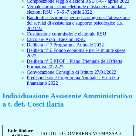
Composizione seggio elezioni RSU 5-6-7 aprile 2022
Verbale commissione elettorale e lista dei candidati -
elezioni RSU - 5 -6 -7 aprile 2022
Bando di selezione esperto psicologo per l’attivazione
dei servizi di assistenza e supporto psicologico a.s.
2021/22
Costituzione commissione elettorale RSU
Circolare Aran - Elezioni RSU
Delibera n° 7 Programma Annuale 2022
Delibera n° 6 Fondo economale per le minute spese
2022
Delibera n° 5 PTOF - Piano Triennale dell'Offerta
Formativa 2022-25
Convocazione Consiglio di Istituto 27/01/2022
Predisposizione Programma Annuale - Esercizio
finanziario 2022
Individuazione Assistente Amministrativo
a t. det. Cosci Ilaria
Ente titolare
ISTITUTO COMPRENSIVO MASSA 3