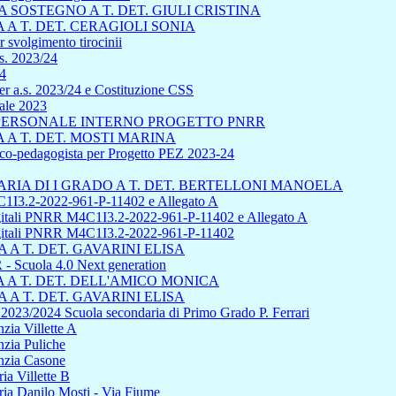
SOSTEGNO A T. DET. GIULI CRISTINA
A T. DET. CERAGIOLI SONIA
 svolgimento tirocinii
s. 2023/24
24
r a.s. 2023/24 e Costituzione CSS
uale 2023
L PERSONALE INTERNO PROGETTO PNRR
A T. DET. MOSTI MARINA
sico-pedagogista per Progetto PEZ 2023-24
IA DI I GRADO A T. DET. BERTELLONI MANOELA
1I3.2-2022-961-P-11402 e Allegato A
 digitali PNRR M4C1I3.2-2022-961-P-11402 e Allegato A
 digitali PNRR M4C1I3.2-2022-961-P-11402
A T. DET. GAVARINI ELISA
cuola 4.0 Next generation
A T. DET. DELL'AMICO MONICA
A T. DET. GAVARINI ELISA
s 2023/2024 Scuola secondaria di Primo Grado P. Ferrari
zia Villette A
nzia Puliche
anzia Casone
ia Villette B
ria Danilo Mosti - Via Fiume