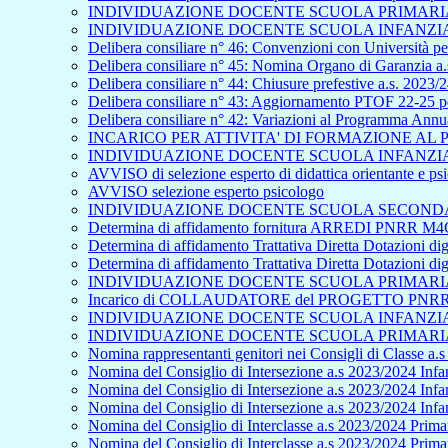
INDIVIDUAZIONE DOCENTE SCUOLA PRIMARIA 
INDIVIDUAZIONE DOCENTE SCUOLA INFANZIA 
Delibera consiliare n° 46: Convenzioni con Università per
Delibera consiliare n° 45: Nomina Organo di Garanzia a.
Delibera consiliare n° 44: Chiusure prefestive a.s. 2023/
Delibera consiliare n° 43: Aggiornamento PTOF 22-25 pe
Delibera consiliare n° 42: Variazioni al Programma Ann
INCARICO PER ATTIVITA' DI FORMAZIONE A
INDIVIDUAZIONE DOCENTE SCUOLA INFANZIA 
AVVISO di selezione esperto di didattica orientante e p
AVVISO selezione esperto psicologo
INDIVIDUAZIONE DOCENTE SCUOLA SECONDAR
Determina di affidamento fornitura ARREDI PNRR M4C
Determina di affidamento Trattativa Diretta Dotazioni
Determina di affidamento Trattativa Diretta Dotazioni
INDIVIDUAZIONE DOCENTE SCUOLA PRIMARIA 
Incarico di COLLAUDATORE del PROGETTO PNRR - S
INDIVIDUAZIONE DOCENTE SCUOLA INFANZIA 
INDIVIDUAZIONE DOCENTE SCUOLA PRIMARIA 
Nomina rappresentanti genitori nei Consigli di Classe a.
Nomina del Consiglio di Intersezione a.s 2023/2024 Infan
Nomina del Consiglio di Intersezione a.s 2023/2024 Infa
Nomina del Consiglio di Intersezione a.s 2023/2024 Inf
Nomina del Consiglio di Interclasse a.s 2023/2024 Primar
Nomina del Consiglio di Interclasse a.s 2023/2024 Prima