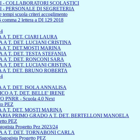
 - COLLABORATORI SCOLASTICI
 - PERSONALE DI SEGRETERIA
 tempi scuola criteri accoglimento
45 comma 2 lettera a DI 129 2018
24
A T. DET. CIARI LAURA
A T. DET. LUCIANI CRISTINA
 A T. DET.MOSTI MARINA
A T. DET. TESTA STEFANIA
 A T. DET. RONCONI SARA
A T. DET. LUCIANI CRISTINA
 A T. DET. BRUNO ROBERTA
4
A T. DET. ISOLA ANNALISA
 A T. DET. BELLE' IRENE
 PNRR - Scuola 4.0 Next
tto PEZ
A T. DET. MOSTI MARINA
RIA PRIMO GRADO A T. DET. BERTELLONI MANOELA
getto PEZ
dagogista Progetto Pez 2023/24
 A T. DET. TORNABONI CARLA
edagogista Progetto PEZ