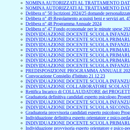
NOMINA AUTORIZZATI AL TRATTAMENTO DATI
NOMINA AUTORIZZATI AL TRATTAMENTO DATI
Delibera n° 50 Iscrizioni 2024/25 domande personalizzate
Delibera n° 49 Regolamento acquisti beni e servizi art. 
Delibera n° 48 Programma Annuale 2024
Delibera n° 47 Fondo economale per le minute spese 20
INDIVIDUAZIONE DOCENTE SCUOLA INFANZIA 
INDIVIDUAZIONE DOCENTE SCUOLA PRIMARIA 
INDIVIDUAZIONE DOCENTE SCUOLA INFANZIA
INDIVIDUAZIONE DOCENTE SCUOLA PRIMARIA 
INDIVIDUAZIONE DOCENTE SCUOLA PRIMARIA
INDIVIDUAZIONE DOCENTE SCUOLA PRIMARIA 
INDIVIDUAZIONE DOCENTE SCUOLA INFANZIA
PREDISPOSIZIONE PROGRAMMA ANNUALE 202
Convocazione Consiglio d'Istituto 21 12 23
INDIVIDUAZIONE DOCENTE SCUOLA INFANZIA 
INDIVIDUAZIONE COLLABORATORE SCOLASTICO
Rettifica Incarico di COLLAUDATORE del PROGETTO
Graduatoria definitiva candidati esperto psicologo Proge
INDIVIDUAZIONE DOCENTE SCUOLA INFANZIA 
INDIVIDUAZIONE DOCENTE SCUOLA SECONDA
Graduatoria provvisoria candidati esperto psicologo Pro
Individuazione definitiva esperto orientatore e psico-pe
INDIVIDUAZIONE DOCENTE SCUOLA PRIMARIA
Individuazione provvisoria esperto orientatore e psico-p