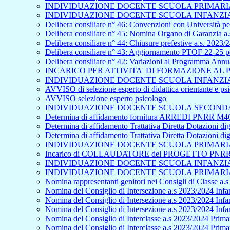
INDIVIDUAZIONE DOCENTE SCUOLA PRIMARIA 
INDIVIDUAZIONE DOCENTE SCUOLA INFANZIA 
Delibera consiliare n° 46: Convenzioni con Università per
Delibera consiliare n° 45: Nomina Organo di Garanzia a.
Delibera consiliare n° 44: Chiusure prefestive a.s. 2023/
Delibera consiliare n° 43: Aggiornamento PTOF 22-25 pe
Delibera consiliare n° 42: Variazioni al Programma Ann
INCARICO PER ATTIVITA' DI FORMAZIONE A
INDIVIDUAZIONE DOCENTE SCUOLA INFANZIA 
AVVISO di selezione esperto di didattica orientante e p
AVVISO selezione esperto psicologo
INDIVIDUAZIONE DOCENTE SCUOLA SECONDAR
Determina di affidamento fornitura ARREDI PNRR M4C
Determina di affidamento Trattativa Diretta Dotazioni
Determina di affidamento Trattativa Diretta Dotazioni
INDIVIDUAZIONE DOCENTE SCUOLA PRIMARIA 
Incarico di COLLAUDATORE del PROGETTO PNRR - S
INDIVIDUAZIONE DOCENTE SCUOLA INFANZIA 
INDIVIDUAZIONE DOCENTE SCUOLA PRIMARIA 
Nomina rappresentanti genitori nei Consigli di Classe a.
Nomina del Consiglio di Intersezione a.s 2023/2024 Infan
Nomina del Consiglio di Intersezione a.s 2023/2024 Infa
Nomina del Consiglio di Intersezione a.s 2023/2024 Inf
Nomina del Consiglio di Interclasse a.s 2023/2024 Primar
Nomina del Consiglio di Interclasse a.s 2023/2024 Prima