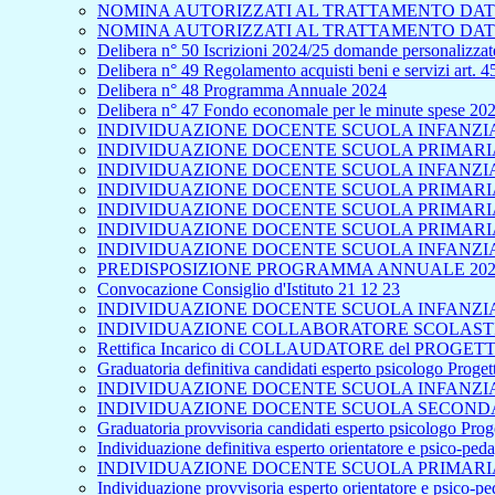
NOMINA AUTORIZZATI AL TRATTAMENTO DATI
NOMINA AUTORIZZATI AL TRATTAMENTO DATI
Delibera n° 50 Iscrizioni 2024/25 domande personalizzate
Delibera n° 49 Regolamento acquisti beni e servizi art. 
Delibera n° 48 Programma Annuale 2024
Delibera n° 47 Fondo economale per le minute spese 20
INDIVIDUAZIONE DOCENTE SCUOLA INFANZIA 
INDIVIDUAZIONE DOCENTE SCUOLA PRIMARIA 
INDIVIDUAZIONE DOCENTE SCUOLA INFANZIA
INDIVIDUAZIONE DOCENTE SCUOLA PRIMARIA 
INDIVIDUAZIONE DOCENTE SCUOLA PRIMARIA
INDIVIDUAZIONE DOCENTE SCUOLA PRIMARIA 
INDIVIDUAZIONE DOCENTE SCUOLA INFANZIA
PREDISPOSIZIONE PROGRAMMA ANNUALE 202
Convocazione Consiglio d'Istituto 21 12 23
INDIVIDUAZIONE DOCENTE SCUOLA INFANZIA 
INDIVIDUAZIONE COLLABORATORE SCOLASTICO
Rettifica Incarico di COLLAUDATORE del PROGETTO
Graduatoria definitiva candidati esperto psicologo Proge
INDIVIDUAZIONE DOCENTE SCUOLA INFANZIA 
INDIVIDUAZIONE DOCENTE SCUOLA SECONDA
Graduatoria provvisoria candidati esperto psicologo Pro
Individuazione definitiva esperto orientatore e psico-pe
INDIVIDUAZIONE DOCENTE SCUOLA PRIMARIA
Individuazione provvisoria esperto orientatore e psico-p