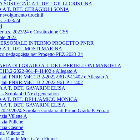
SOSTEGNO A T. DET. GIULI CRISTINA
A T. DET. CERAGIOLI SONIA
 svolgimento tirocinii
s. 2023/24
24
r a.s. 2023/24 e Costituzione CSS
uale 2023
L PERSONALE INTERNO PROGETTO PNRR
A T. DET. MOSTI MARINA
sico-pedagogista per Progetto PEZ 2023-24
IA DI I GRADO A T. DET. BERTELLONI MANOELA
1I3.2-2022-961-P-11402 e Allegato A
 digitali PNRR M4C1I3.2-2022-961-P-11402 e Allegato A
 digitali PNRR M4C1I3.2-2022-961-P-11402
A T. DET. GAVARINI ELISA
cuola 4.0 Next generation
A T. DET. DELL'AMICO MONICA
A T. DET. GAVARINI ELISA
s 2023/2024 Scuola secondaria di Primo Grado P. Ferrari
zia Villette A
nzia Puliche
anzia Casone
ia Villette B
ria Danilo Mosti - Via Fiume