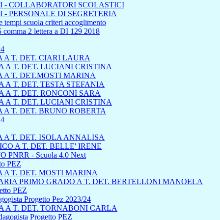
 - COLLABORATORI SCOLASTICI
 - PERSONALE DI SEGRETERIA
 tempi scuola criteri accoglimento
45 comma 2 lettera a DI 129 2018
24
A T. DET. CIARI LAURA
A T. DET. LUCIANI CRISTINA
 A T. DET.MOSTI MARINA
A T. DET. TESTA STEFANIA
 A T. DET. RONCONI SARA
A T. DET. LUCIANI CRISTINA
 A T. DET. BRUNO ROBERTA
4
A T. DET. ISOLA ANNALISA
 A T. DET. BELLE' IRENE
 PNRR - Scuola 4.0 Next
tto PEZ
A T. DET. MOSTI MARINA
RIA PRIMO GRADO A T. DET. BERTELLONI MANOELA
getto PEZ
dagogista Progetto Pez 2023/24
 A T. DET. TORNABONI CARLA
edagogista Progetto PEZ