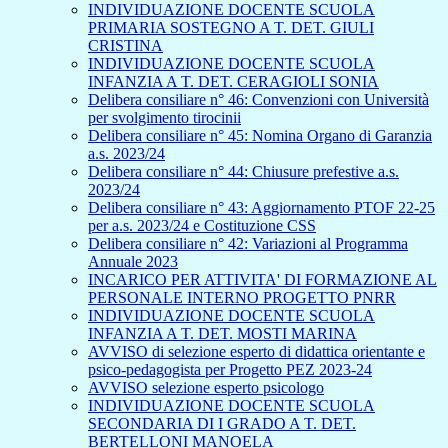
INDIVIDUAZIONE DOCENTE SCUOLA
PRIMARIA SOSTEGNO A T. DET. GIULI
CRISTINA
INDIVIDUAZIONE DOCENTE SCUOLA
INFANZIA A T. DET. CERAGIOLI SONIA
Delibera consiliare n° 46: Convenzioni con Università
per svolgimento tirocinii
Delibera consiliare n° 45: Nomina Organo di Garanzia
a.s. 2023/24
Delibera consiliare n° 44: Chiusure prefestive a.s.
2023/24
Delibera consiliare n° 43: Aggiornamento PTOF 22-25
per a.s. 2023/24 e Costituzione CSS
Delibera consiliare n° 42: Variazioni al Programma
Annuale 2023
INCARICO PER ATTIVITA' DI FORMAZIONE AL
PERSONALE INTERNO PROGETTO PNRR
INDIVIDUAZIONE DOCENTE SCUOLA
INFANZIA A T. DET. MOSTI MARINA
AVVISO di selezione esperto di didattica orientante e
psico-pedagogista per Progetto PEZ 2023-24
AVVISO selezione esperto psicologo
INDIVIDUAZIONE DOCENTE SCUOLA
SECONDARIA DI I GRADO A T. DET.
BERTELLONI MANOELA