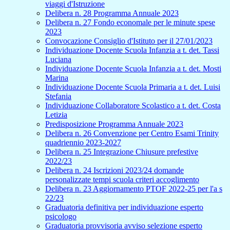
viaggi d'Istruzione
Delibera n. 28 Programma Annuale 2023
Delibera n. 27 Fondo economale per le minute spese
2023
Convocazione Consiglio d'Istituto per il 27/01/2023
Individuazione Docente Scuola Infanzia a t. det. Tassi
Luciana
Individuazione Docente Scuola Infanzia a t. det. Mosti
Marina
Individuazione Docente Scuola Primaria a t. det. Luisi
Stefania
Individuazione Collaboratore Scolastico a t. det. Costa
Letizia
Predisposizione Programma Annuale 2023
Delibera n. 26 Convenzione per Centro Esami Trinity
quadriennio 2023-2027
Delibera n. 25 Integrazione Chiusure prefestive
2022/23
Delibera n. 24 Iscrizioni 2023/24 domande
personalizzate tempi scuola criteri accoglimento
Delibera n. 23 Aggiornamento PTOF 2022-25 per l'a s
22/23
Graduatoria definitiva per individuazione esperto
psicologo
Graduatoria provvisoria avviso selezione esperto