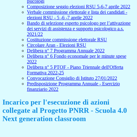
psicologi
Composizione seggio elezioni RSU 5-6-7 aprile 2022
Verbale commissione elettorale e lista dei candidati -
elezioni RSU - 5 -6 -7 aprile 2022
Bando di selezione esperto psicologo per l’attivazione
dei servizi di assistenza e supporto psicologico a.s.
2021/22
Costituzione commissione elettorale RSU
Circolare Aran - Elezioni RSU
Delibera n° 7 Programma Annuale 2022
Delibera n° 6 Fondo economale per le minute spese
2022
Delibera n° 5 PTOF - Piano Triennale dell'Offerta
Formativa 2022-25
Convocazione Consiglio di Istituto 27/01/2022
Predisposizione Programma Annuale - Esercizio
finanziario 2022
Incarico per l'esecuzione di azioni
collegate al Progetto PNRR - Scuola 4.0
Next generation classroom