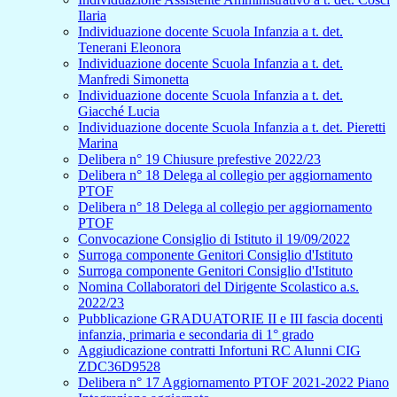
Ilaria
Individuazione docente Scuola Infanzia a t. det.
Tenerani Eleonora
Individuazione docente Scuola Infanzia a t. det.
Manfredi Simonetta
Individuazione docente Scuola Infanzia a t. det.
Giacché Lucia
Individuazione docente Scuola Infanzia a t. det. Pieretti
Marina
Delibera n° 19 Chiusure prefestive 2022/23
Delibera n° 18 Delega al collegio per aggiornamento
PTOF
Delibera n° 18 Delega al collegio per aggiornamento
PTOF
Convocazione Consiglio di Istituto il 19/09/2022
Surroga componente Genitori Consiglio d'Istituto
Surroga componente Genitori Consiglio d'Istituto
Nomina Collaboratori del Dirigente Scolastico a.s.
2022/23
Pubblicazione GRADUATORIE II e III fascia docenti
infanzia, primaria e secondaria di 1° grado
Aggiudicazione contratti Infortuni RC Alunni CIG
ZDC36D9528
Delibera n° 17 Aggiornamento PTOF 2021-2022 Piano