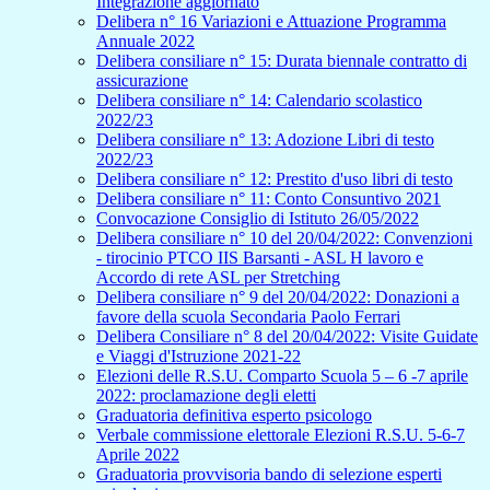
Integrazione aggiornato
Delibera n° 16 Variazioni e Attuazione Programma
Annuale 2022
Delibera consiliare n° 15: Durata biennale contratto di
assicurazione
Delibera consiliare n° 14: Calendario scolastico
2022/23
Delibera consiliare n° 13: Adozione Libri di testo
2022/23
Delibera consiliare n° 12: Prestito d'uso libri di testo
Delibera consiliare n° 11: Conto Consuntivo 2021
Convocazione Consiglio di Istituto 26/05/2022
Delibera consiliare n° 10 del 20/04/2022: Convenzioni
- tirocinio PTCO IIS Barsanti - ASL H lavoro e
Accordo di rete ASL per Stretching
Delibera consiliare n° 9 del 20/04/2022: Donazioni a
favore della scuola Secondaria Paolo Ferrari
Delibera Consiliare n° 8 del 20/04/2022: Visite Guidate
e Viaggi d'Istruzione 2021-22
Elezioni delle R.S.U. Comparto Scuola 5 – 6 -7 aprile
2022: proclamazione degli eletti
Graduatoria definitiva esperto psicologo
Verbale commissione elettorale Elezioni R.S.U. 5-6-7
Aprile 2022
Graduatoria provvisoria bando di selezione esperti