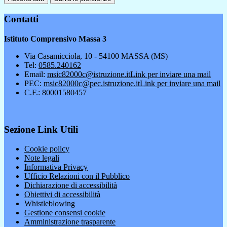
Contatti
Istituto Comprensivo Massa 3
Via Casamicciola, 10 - 54100 MASSA (MS)
Tel:
0585.240162
Email:
msic82000c@istruzione.it
Link per inviare una mail
PEC:
msic82000c@pec.istruzione.it
Link per inviare una mail
C.F.: 80001580457
Sezione Link Utili
Cookie policy
Note legali
Informativa Privacy
Ufficio Relazioni con il Pubblico
Dichiarazione di accessibilità
Obiettivi di accessibilità
Whistleblowing
Gestione consensi cookie
Amministrazione trasparente