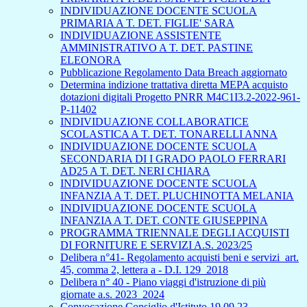
INDIVIDUAZIONE DOCENTE SCUOLA
PRIMARIA A T. DET. FIGLIE' SARA
INDIVIDUAZIONE ASSISTENTE
AMMINISTRATIVO A T. DET. PASTINE
ELEONORA
Pubblicazione Regolamento Data Breach aggiornato
Determina indizione trattativa diretta MEPA acquisto
dotazioni digitali Progetto PNRR M4C1I3.2-2022-961-
P-11402
INDIVIDUAZIONE COLLABORATICE
SCOLASTICA A T. DET. TONARELLI ANNA
INDIVIDUAZIONE DOCENTE SCUOLA
SECONDARIA DI I GRADO PAOLO FERRARI
AD25 A T. DET. NERI CHIARA
INDIVIDUAZIONE DOCENTE SCUOLA
INFANZIA A T. DET. PLUCHINOTTA MELANIA
INDIVIDUAZIONE DOCENTE SCUOLA
INFANZIA A T. DET. CONTE GIUSEPPINA
PROGRAMMA TRIENNALE DEGLI ACQUISTI
DI FORNITURE E SERVIZI A.S. 2023/25
Delibera n°41- Regolamento acquisti beni e servizi_art.
45, comma 2, lettera a - D.I. 129_2018
Delibera n° 40 - Piano viaggi d'istruzione di più
giornate a.s. 2023_2024
Convocazione Consiglio d'Istituto 19.09.23