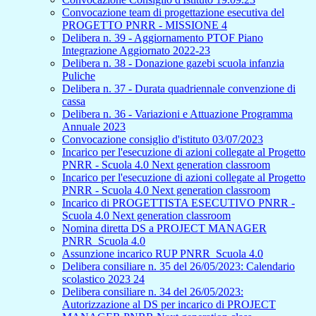
Convocazione team di progettazione esecutiva del
PROGETTO PNRR - MISSIONE 4
Delibera n. 39 - Aggiornamento PTOF Piano
Integrazione Aggiornato 2022-23
Delibera n. 38 - Donazione gazebi scuola infanzia
Puliche
Delibera n. 37 - Durata quadriennale convenzione di
cassa
Delibera n. 36 - Variazioni e Attuazione Programma
Annuale 2023
Convocazione consiglio d'istituto 03/07/2023
Incarico per l'esecuzione di azioni collegate al Progetto
PNRR - Scuola 4.0 Next generation classroom
Incarico per l'esecuzione di azioni collegate al Progetto
PNRR - Scuola 4.0 Next generation classroom
Incarico di PROGETTISTA ESECUTIVO PNRR -
Scuola 4.0 Next generation classroom
Nomina diretta DS a PROJECT MANAGER
PNRR_Scuola 4.0
Assunzione incarico RUP PNRR_Scuola 4.0
Delibera consiliare n. 35 del 26/05/2023: Calendario
scolastico 2023 24
Delibera consiliare n. 34 del 26/05/2023:
Autorizzazione al DS per incarico di PROJECT