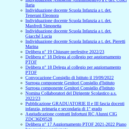
Ilaria
Individuazione docente Scuola Infanzia a t. det.
Tenerani Eleonora
Individuazione docente Scuola Infanzia a t. det.
Manfredi Simonetta
Individuazione docente Scuola Infanzia a t. det.
Giacché Lucia
Individuazione docente Scuola Infanzia a t. det. Pieretti
Marina
Delibera n° 19 Chiusure prefestive 2022/23
Delibera n° 18 Delega al collegio per aggiornamento
PTOF
Delibera n° 18 Delega al collegio per aggiornamento
PTOF
Convocazione Consiglio di Istituto il 19/09/2022
Surroga componente Genitori Consiglio d'Istituto
Surroga componente Genitori Consiglio d'Istituto
Nomina Collaboratori del Dirigente Scolastico a.s.
2022/23
Pubblicazione GRADUATORIE II e III fascia docenti
infanzia, primaria e secondaria di 1° grado
Aggiudicazione contratti Infortuni RC Alunni CIG
ZDC36D9528
Delibera n° 17 Aggiornamento PTOF 2021-2022 Piano