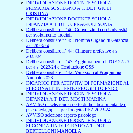
INDIVIDUAZIONE DOCENTE SCUOLA
PRIMARIA SOSTEGNO A T. DET. GIULI
CRISTINA
INDIVIDUAZIONE DOCENTE SCUOLA
INFANZIA A T. DET. CERAGIOLI SONIA
Delibera consiliare n° 46: Convenzioni con Università
per svolgimento tirocinii
Delibera consiliare n° 45: Nomina Organo di Garanzia
a.s. 2023/24
Delibera consiliare n° 44: Chiusure prefestive a.s.
2023/24
Delibera consiliare n° 43: Aggiornamento PTOF 22-25
per a.s. 2023/24 e Costituzione CSS
Delibera consiliare n° 42: Variazioni al Programma
Annuale 2023
INCARICO PER ATTIVITA' DI FORMAZIONE AL
PERSONALE INTERNO PROGETTO PNRR
INDIVIDUAZIONE DOCENTE SCUOLA
INFANZIA A T. DET. MOSTI MARINA
AVVISO di selezione esperto di didattica orientante e
psico-pedagogista per Progetto PEZ 2023-24
AVVISO selezione esperto psicologo
INDIVIDUAZIONE DOCENTE SCUOLA
SECONDARIA DI I GRADO A T. DET.
BERTELLONI MANOELA