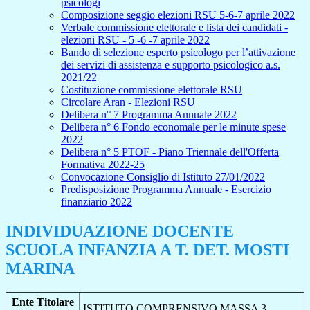
psicologi
Composizione seggio elezioni RSU 5-6-7 aprile 2022
Verbale commissione elettorale e lista dei candidati -
elezioni RSU - 5 -6 -7 aprile 2022
Bando di selezione esperto psicologo per l’attivazione
dei servizi di assistenza e supporto psicologico a.s.
2021/22
Costituzione commissione elettorale RSU
Circolare Aran - Elezioni RSU
Delibera n° 7 Programma Annuale 2022
Delibera n° 6 Fondo economale per le minute spese
2022
Delibera n° 5 PTOF - Piano Triennale dell'Offerta
Formativa 2022-25
Convocazione Consiglio di Istituto 27/01/2022
Predisposizione Programma Annuale - Esercizio
finanziario 2022
INDIVIDUAZIONE DOCENTE
SCUOLA INFANZIA A T. DET. MOSTI
MARINA
Ente Titolare
ISTITUTO COMPRENSIVO MASSA 3