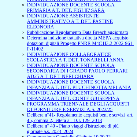
INDIVIDUAZIONE DOCENTE SCUOLA
PRIMARIA A T. DET. FIGLIE' SARA
INDIVIDUAZIONE ASSISTENTE
AMMINISTRATIVO A T. DET. PASTINE
ELEONORA
Pubblicazione Regolamento Data Breach aggiornato
Determina indizione trattativa diretta MEPA acquisto
dotazioni digitali Progetto PNRR M4C1I3.2-2022-961-
P-11402
INDIVIDUAZIONE COLLABORATICE
SCOLASTICA A T. DET. TONARELLI ANNA
INDIVIDUAZIONE DOCENTE SCUOLA
SECONDARIA DI I GRADO PAOLO FERRARI
AD25 A T. DET. NERI CHIARA
INDIVIDUAZIONE DOCENTE SCUOLA
INFANZIA A T. DET. PLUCHINOTTA MELANIA
INDIVIDUAZIONE DOCENTE SCUOLA
INFANZIA A T. DET. CONTE GIUSEPPINA
PROGRAMMA TRIENNALE DEGLI ACQUISTI
DI FORNITURE E SERVIZI A.S. 2023/25
Delibera n°41- Regolamento acquisti beni e servizi_art.
45, comma 2, lettera a - D.I. 129_2018
Delibera n° 40 - Piano viaggi d'istruzione di più
giornate a.s. 2023_2024
Convocazione Consiglio d'Istituto 19.09.23