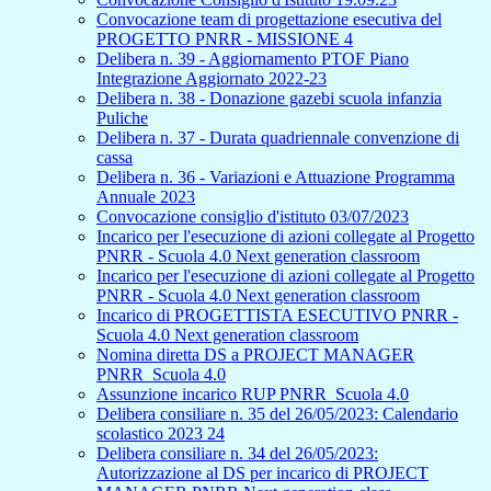
Convocazione team di progettazione esecutiva del
PROGETTO PNRR - MISSIONE 4
Delibera n. 39 - Aggiornamento PTOF Piano
Integrazione Aggiornato 2022-23
Delibera n. 38 - Donazione gazebi scuola infanzia
Puliche
Delibera n. 37 - Durata quadriennale convenzione di
cassa
Delibera n. 36 - Variazioni e Attuazione Programma
Annuale 2023
Convocazione consiglio d'istituto 03/07/2023
Incarico per l'esecuzione di azioni collegate al Progetto
PNRR - Scuola 4.0 Next generation classroom
Incarico per l'esecuzione di azioni collegate al Progetto
PNRR - Scuola 4.0 Next generation classroom
Incarico di PROGETTISTA ESECUTIVO PNRR -
Scuola 4.0 Next generation classroom
Nomina diretta DS a PROJECT MANAGER
PNRR_Scuola 4.0
Assunzione incarico RUP PNRR_Scuola 4.0
Delibera consiliare n. 35 del 26/05/2023: Calendario
scolastico 2023 24
Delibera consiliare n. 34 del 26/05/2023:
Autorizzazione al DS per incarico di PROJECT