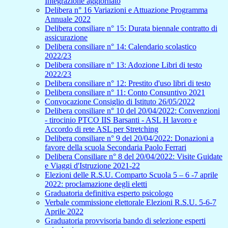
Integrazione aggiornato
Delibera n° 16 Variazioni e Attuazione Programma
Annuale 2022
Delibera consiliare n° 15: Durata biennale contratto di
assicurazione
Delibera consiliare n° 14: Calendario scolastico
2022/23
Delibera consiliare n° 13: Adozione Libri di testo
2022/23
Delibera consiliare n° 12: Prestito d'uso libri di testo
Delibera consiliare n° 11: Conto Consuntivo 2021
Convocazione Consiglio di Istituto 26/05/2022
Delibera consiliare n° 10 del 20/04/2022: Convenzioni
- tirocinio PTCO IIS Barsanti - ASL H lavoro e
Accordo di rete ASL per Stretching
Delibera consiliare n° 9 del 20/04/2022: Donazioni a
favore della scuola Secondaria Paolo Ferrari
Delibera Consiliare n° 8 del 20/04/2022: Visite Guidate
e Viaggi d'Istruzione 2021-22
Elezioni delle R.S.U. Comparto Scuola 5 – 6 -7 aprile
2022: proclamazione degli eletti
Graduatoria definitiva esperto psicologo
Verbale commissione elettorale Elezioni R.S.U. 5-6-7
Aprile 2022
Graduatoria provvisoria bando di selezione esperti