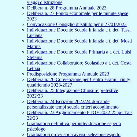
viaggi d'Istruzione
Delibera n. 28 Programma Annuale 2023
Delibera n. 27 Fondo economale per le minute spese
2023
Convocazione Consiglio d'Istituto per il 27/01/2023
Individuazione Docente Scuola Infanzia a t. det. Tassi
Luciana
Individuazione Docente Scuola Infanzia a t. det. Mosti
Marina
Individuazione Docente Scuola Primaria a t. det. Luisi
Stefania
Individuazione Collaboratore Scolastico a t. det. Costa
Letizia
Predisposizione Programma Annuale 2023
Delibera n. 26 Convenzione per Centro Esami Trinity
quadriennio 2023-2027
Delibera n. 25 Integrazione Chiusure prefestive
2022/23
Delibera n. 24 Iscrizioni 2023/24 domande
personalizzate tempi scuola criteri accoglimento
Delibera n. 23 Aggiornamento PTOF 2022-25 per l'a s
22/23
Graduatoria definitiva per individuazione esperto
psicologo
Graduatoria provvisoria avviso selezione esperto