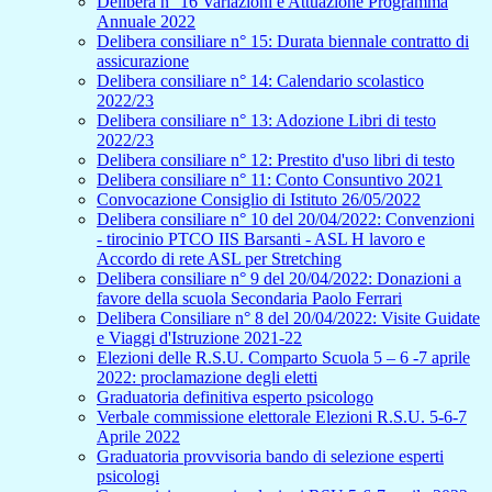
Delibera n° 16 Variazioni e Attuazione Programma
Annuale 2022
Delibera consiliare n° 15: Durata biennale contratto di
assicurazione
Delibera consiliare n° 14: Calendario scolastico
2022/23
Delibera consiliare n° 13: Adozione Libri di testo
2022/23
Delibera consiliare n° 12: Prestito d'uso libri di testo
Delibera consiliare n° 11: Conto Consuntivo 2021
Convocazione Consiglio di Istituto 26/05/2022
Delibera consiliare n° 10 del 20/04/2022: Convenzioni
- tirocinio PTCO IIS Barsanti - ASL H lavoro e
Accordo di rete ASL per Stretching
Delibera consiliare n° 9 del 20/04/2022: Donazioni a
favore della scuola Secondaria Paolo Ferrari
Delibera Consiliare n° 8 del 20/04/2022: Visite Guidate
e Viaggi d'Istruzione 2021-22
Elezioni delle R.S.U. Comparto Scuola 5 – 6 -7 aprile
2022: proclamazione degli eletti
Graduatoria definitiva esperto psicologo
Verbale commissione elettorale Elezioni R.S.U. 5-6-7
Aprile 2022
Graduatoria provvisoria bando di selezione esperti
psicologi