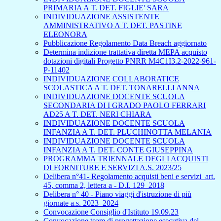
PRIMARIA A T. DET. FIGLIE' SARA
INDIVIDUAZIONE ASSISTENTE
AMMINISTRATIVO A T. DET. PASTINE
ELEONORA
Pubblicazione Regolamento Data Breach aggiornato
Determina indizione trattativa diretta MEPA acquisto
dotazioni digitali Progetto PNRR M4C1I3.2-2022-961-
P-11402
INDIVIDUAZIONE COLLABORATICE
SCOLASTICA A T. DET. TONARELLI ANNA
INDIVIDUAZIONE DOCENTE SCUOLA
SECONDARIA DI I GRADO PAOLO FERRARI
AD25 A T. DET. NERI CHIARA
INDIVIDUAZIONE DOCENTE SCUOLA
INFANZIA A T. DET. PLUCHINOTTA MELANIA
INDIVIDUAZIONE DOCENTE SCUOLA
INFANZIA A T. DET. CONTE GIUSEPPINA
PROGRAMMA TRIENNALE DEGLI ACQUISTI
DI FORNITURE E SERVIZI A.S. 2023/25
Delibera n°41- Regolamento acquisti beni e servizi_art.
45, comma 2, lettera a - D.I. 129_2018
Delibera n° 40 - Piano viaggi d'istruzione di più
giornate a.s. 2023_2024
Convocazione Consiglio d'Istituto 19.09.23
Convocazione team di progettazione esecutiva del