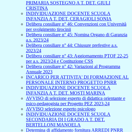
PRIMARIA SOSTEGNO A T. DET. GIULI
CRISTINA
INDIVIDUAZIONE DOCENTE SCUOLA
INFANZIA A T. DET. CERAGIOLI SONIA
Delibera consiliare n° 46: Convenzioni con Università
per svolgimento tirocinii
Delibera consiliare n° 45: Nomina Organo di Garanzia
a.s. 2023/24
Delibera consiliare n° 44: Chiusure prefestive a.s.
2023/24
Delibera consiliare n° 43: Aggiornamento PTOF 22-25
per a.s. 2023/24 e Costituzione CSS
Delibera consiliare n° 42: Variazioni al Programma
Annuale 2023
INCARICO PER ATTIVITA' DI FORMAZIONE AL
PERSONALE INTERNO PROGETTO PNRR
INDIVIDUAZIONE DOCENTE SCUOLA
INFANZIA A T. DET. MOSTI MARINA
AVVISO di selezione esperto di didattica orientante e
psico-pedagogista per Progetto PEZ 2023-24
AVVISO selezione esperto psicologo
INDIVIDUAZIONE DOCENTE SCUOLA
SECONDARIA DI I GRADO A T. DET.
BERTELLONI MANOELA
Determina di affidamento fornitura ARREDI PNRR