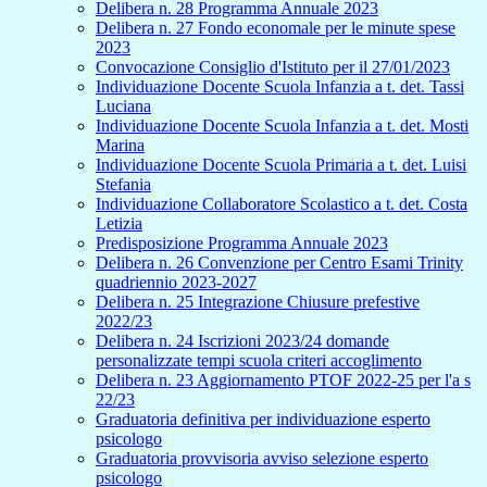
Delibera n. 28 Programma Annuale 2023
Delibera n. 27 Fondo economale per le minute spese
2023
Convocazione Consiglio d'Istituto per il 27/01/2023
Individuazione Docente Scuola Infanzia a t. det. Tassi
Luciana
Individuazione Docente Scuola Infanzia a t. det. Mosti
Marina
Individuazione Docente Scuola Primaria a t. det. Luisi
Stefania
Individuazione Collaboratore Scolastico a t. det. Costa
Letizia
Predisposizione Programma Annuale 2023
Delibera n. 26 Convenzione per Centro Esami Trinity
quadriennio 2023-2027
Delibera n. 25 Integrazione Chiusure prefestive
2022/23
Delibera n. 24 Iscrizioni 2023/24 domande
personalizzate tempi scuola criteri accoglimento
Delibera n. 23 Aggiornamento PTOF 2022-25 per l'a s
22/23
Graduatoria definitiva per individuazione esperto
psicologo
Graduatoria provvisoria avviso selezione esperto
psicologo