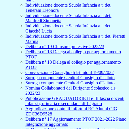
Individuazione docente Scuola Infanzia a t. det.
Tenerani Eleonora
Individuazione docente Scuola Infanzia a t. det.
Manfredi Simonetta
Individuazione docente Scuola Infanzia a t. det.
Giacché Lucia
Individuazione docente Scuola Infanzia a t. det. Pieretti
Marina
Delibera n° 19 Chiusure prefestive 2022/23
Delibera n° 18 Delega al collegio per aggiornamento
PTOF
Delibera n° 18 Delega al collegio per aggiornamento
PTOF
Convocazione Consiglio di Istituto il 19/09/2022
Surroga componente Genitori Consiglio d'Istituto
Surroga componente Genitori Consiglio d'Istituto
Nomina Collaboratori del Dirigente Scolastico a.s.
2022/23
Pubblicazione GRADUATORIE II e III fascia docenti
infanzia, primaria e secondaria di 1° grado
Aggiudicazione contratti Infortuni RC Alunni CIG
ZDC36D9528
Delibera n° 17 Aggiornamento PTOF 2021-2022 Piano
Integrazione aggiornato