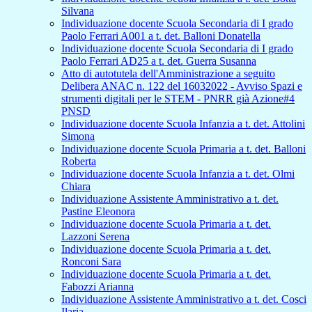
Silvana
Individuazione docente Scuola Secondaria di I grado
Paolo Ferrari A001 a t. det. Balloni Donatella
Individuazione docente Scuola Secondaria di I grado
Paolo Ferrari AD25 a t. det. Guerra Susanna
Atto di autotutela dell'Amministrazione a seguito
Delibera ANAC n. 122 del 16032022 - Avviso Spazi e
strumenti digitali per le STEM - PNRR già Azione#4
PNSD
Individuazione docente Scuola Infanzia a t. det. Attolini
Simona
Individuazione docente Scuola Primaria a t. det. Balloni
Roberta
Individuazione docente Scuola Infanzia a t. det. Olmi
Chiara
Individuazione Assistente Amministrativo a t. det.
Pastine Eleonora
Individuazione docente Scuola Primaria a t. det.
Lazzoni Serena
Individuazione docente Scuola Primaria a t. det.
Ronconi Sara
Individuazione docente Scuola Primaria a t. det.
Fabozzi Arianna
Individuazione Assistente Amministrativo a t. det. Cosci
Ilaria