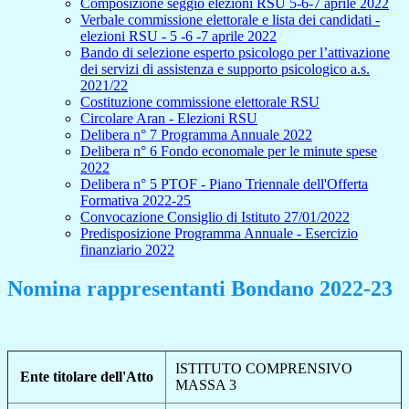
Composizione seggio elezioni RSU 5-6-7 aprile 2022
Verbale commissione elettorale e lista dei candidati -
elezioni RSU - 5 -6 -7 aprile 2022
Bando di selezione esperto psicologo per l’attivazione
dei servizi di assistenza e supporto psicologico a.s.
2021/22
Costituzione commissione elettorale RSU
Circolare Aran - Elezioni RSU
Delibera n° 7 Programma Annuale 2022
Delibera n° 6 Fondo economale per le minute spese
2022
Delibera n° 5 PTOF - Piano Triennale dell'Offerta
Formativa 2022-25
Convocazione Consiglio di Istituto 27/01/2022
Predisposizione Programma Annuale - Esercizio
finanziario 2022
Nomina rappresentanti Bondano 2022-23
ISTITUTO COMPRENSIVO
Ente titolare dell'Atto
MASSA 3