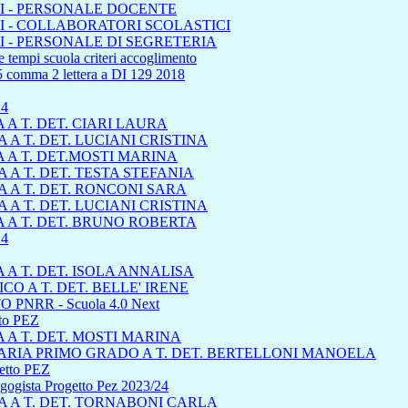
I - PERSONALE DOCENTE
 - COLLABORATORI SCOLASTICI
 - PERSONALE DI SEGRETERIA
 tempi scuola criteri accoglimento
45 comma 2 lettera a DI 129 2018
24
A T. DET. CIARI LAURA
A T. DET. LUCIANI CRISTINA
 A T. DET.MOSTI MARINA
A T. DET. TESTA STEFANIA
 A T. DET. RONCONI SARA
A T. DET. LUCIANI CRISTINA
 A T. DET. BRUNO ROBERTA
4
A T. DET. ISOLA ANNALISA
 A T. DET. BELLE' IRENE
 PNRR - Scuola 4.0 Next
tto PEZ
A T. DET. MOSTI MARINA
RIA PRIMO GRADO A T. DET. BERTELLONI MANOELA
getto PEZ
dagogista Progetto Pez 2023/24
 A T. DET. TORNABONI CARLA