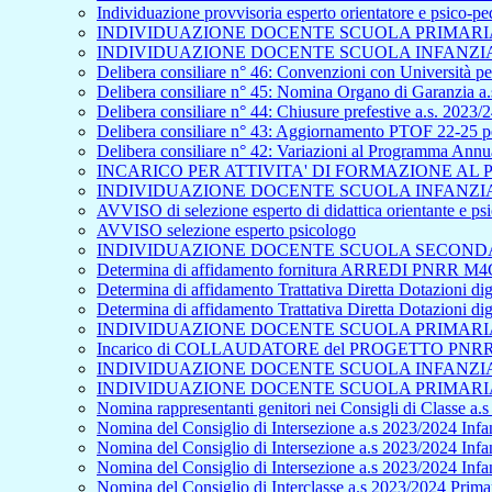
Individuazione provvisoria esperto orientatore e psico-p
INDIVIDUAZIONE DOCENTE SCUOLA PRIMARIA 
INDIVIDUAZIONE DOCENTE SCUOLA INFANZIA 
Delibera consiliare n° 46: Convenzioni con Università per
Delibera consiliare n° 45: Nomina Organo di Garanzia a.
Delibera consiliare n° 44: Chiusure prefestive a.s. 2023/
Delibera consiliare n° 43: Aggiornamento PTOF 22-25 pe
Delibera consiliare n° 42: Variazioni al Programma Ann
INCARICO PER ATTIVITA' DI FORMAZIONE A
INDIVIDUAZIONE DOCENTE SCUOLA INFANZIA 
AVVISO di selezione esperto di didattica orientante e p
AVVISO selezione esperto psicologo
INDIVIDUAZIONE DOCENTE SCUOLA SECONDAR
Determina di affidamento fornitura ARREDI PNRR M4C
Determina di affidamento Trattativa Diretta Dotazioni
Determina di affidamento Trattativa Diretta Dotazioni
INDIVIDUAZIONE DOCENTE SCUOLA PRIMARIA 
Incarico di COLLAUDATORE del PROGETTO PNRR - S
INDIVIDUAZIONE DOCENTE SCUOLA INFANZIA 
INDIVIDUAZIONE DOCENTE SCUOLA PRIMARIA 
Nomina rappresentanti genitori nei Consigli di Classe a.
Nomina del Consiglio di Intersezione a.s 2023/2024 Infan
Nomina del Consiglio di Intersezione a.s 2023/2024 Infa
Nomina del Consiglio di Intersezione a.s 2023/2024 Inf
Nomina del Consiglio di Interclasse a.s 2023/2024 Primar