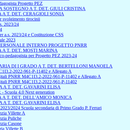
edagogista Progetto PEZ
SOSTEGNO A T. DET. GIULI CRISTINA
A T. DET. CERAGIOLI SONIA
 svolgimento tirocinii
s. 2023/24
24
r a.s. 2023/24 e Costituzione CSS
uale 2023
L PERSONALE INTERNO PROGETTO PNRR
A T. DET. MOSTI MARINA
sico-pedagogista per Progetto PEZ 2023-24
IA DI I GRADO A T. DET. BERTELLONI MANOELA
1I3.2-2022-961-P-11402 e Allegato A
 digitali PNRR M4C1I3.2-2022-961-P-11402 e Allegato A
 digitali PNRR M4C1I3.2-2022-961-P-11402
A T. DET. GAVARINI ELISA
cuola 4.0 Next generation
A T. DET. DELL'AMICO MONICA
A T. DET. GAVARINI ELISA
s 2023/2024 Scuola secondaria di Primo Grado P. Ferrari
zia Villette A
nzia Puliche
anzia Casone
ia Villette B