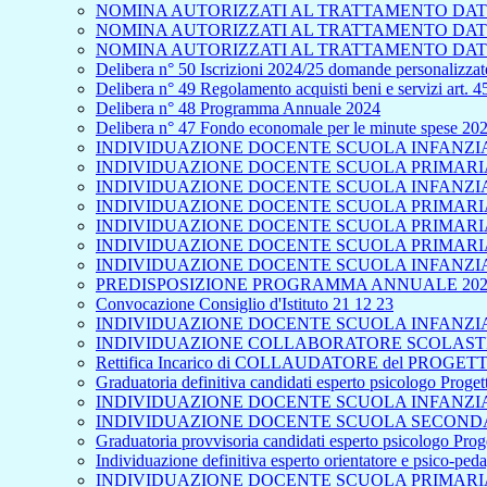
NOMINA AUTORIZZATI AL TRATTAMENTO DAT
NOMINA AUTORIZZATI AL TRATTAMENTO DATI
NOMINA AUTORIZZATI AL TRATTAMENTO DATI
Delibera n° 50 Iscrizioni 2024/25 domande personalizzate
Delibera n° 49 Regolamento acquisti beni e servizi art. 
Delibera n° 48 Programma Annuale 2024
Delibera n° 47 Fondo economale per le minute spese 20
INDIVIDUAZIONE DOCENTE SCUOLA INFANZIA 
INDIVIDUAZIONE DOCENTE SCUOLA PRIMARIA 
INDIVIDUAZIONE DOCENTE SCUOLA INFANZIA
INDIVIDUAZIONE DOCENTE SCUOLA PRIMARIA 
INDIVIDUAZIONE DOCENTE SCUOLA PRIMARIA
INDIVIDUAZIONE DOCENTE SCUOLA PRIMARIA 
INDIVIDUAZIONE DOCENTE SCUOLA INFANZIA
PREDISPOSIZIONE PROGRAMMA ANNUALE 202
Convocazione Consiglio d'Istituto 21 12 23
INDIVIDUAZIONE DOCENTE SCUOLA INFANZIA 
INDIVIDUAZIONE COLLABORATORE SCOLASTICO
Rettifica Incarico di COLLAUDATORE del PROGETTO
Graduatoria definitiva candidati esperto psicologo Proge
INDIVIDUAZIONE DOCENTE SCUOLA INFANZIA 
INDIVIDUAZIONE DOCENTE SCUOLA SECONDA
Graduatoria provvisoria candidati esperto psicologo Pro
Individuazione definitiva esperto orientatore e psico-pe
INDIVIDUAZIONE DOCENTE SCUOLA PRIMARIA