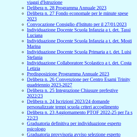
viaggi d'Istruzione
Delibera n. 28 Programma Annuale 2023
Delibera n. 27 Fondo economale per le minute spese
2023
Convocazione Consiglio d'Istituto per il 27/01/2023
Individuazione Docente Scuola Infanzia a t. det. Tassi
Luciana
Individuazione Docente Scuola Infanzia a t. det. Mosti
Marina
Individuazione Docente Scuola Primaria a t. det. Luisi
Stefania
Individuazione Collaboratore Scolastico a t. det. Costa
Letizia
Predisposizione Programma Annuale 2023
Delibera n. 26 Convenzione per Centro Esami Trinity
quadriennio 2023-2027
Delibera n. 25 Integrazione Chiusure prefestive
2022/23
Delibera n. 24 Iscrizioni 2023/24 domande
personalizzate tempi scuola criteri accoglimento
Delibera n. 23 Aggiornamento PTOF 2022-25 per l'a s
22/23
Graduatoria definitiva per individuazione esperto
psicologo
Graduatoria provvisoria avviso selezione esperto