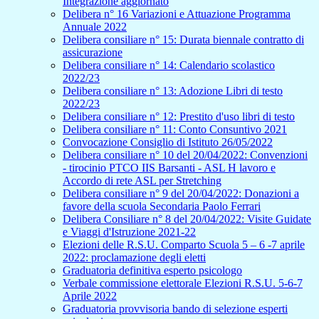
Integrazione aggiornato
Delibera n° 16 Variazioni e Attuazione Programma
Annuale 2022
Delibera consiliare n° 15: Durata biennale contratto di
assicurazione
Delibera consiliare n° 14: Calendario scolastico
2022/23
Delibera consiliare n° 13: Adozione Libri di testo
2022/23
Delibera consiliare n° 12: Prestito d'uso libri di testo
Delibera consiliare n° 11: Conto Consuntivo 2021
Convocazione Consiglio di Istituto 26/05/2022
Delibera consiliare n° 10 del 20/04/2022: Convenzioni
- tirocinio PTCO IIS Barsanti - ASL H lavoro e
Accordo di rete ASL per Stretching
Delibera consiliare n° 9 del 20/04/2022: Donazioni a
favore della scuola Secondaria Paolo Ferrari
Delibera Consiliare n° 8 del 20/04/2022: Visite Guidate
e Viaggi d'Istruzione 2021-22
Elezioni delle R.S.U. Comparto Scuola 5 – 6 -7 aprile
2022: proclamazione degli eletti
Graduatoria definitiva esperto psicologo
Verbale commissione elettorale Elezioni R.S.U. 5-6-7
Aprile 2022
Graduatoria provvisoria bando di selezione esperti