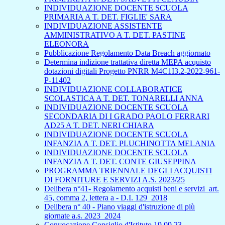
INDIVIDUAZIONE DOCENTE SCUOLA
PRIMARIA A T. DET. FIGLIE' SARA
INDIVIDUAZIONE ASSISTENTE
AMMINISTRATIVO A T. DET. PASTINE
ELEONORA
Pubblicazione Regolamento Data Breach aggiornato
Determina indizione trattativa diretta MEPA acquisto
dotazioni digitali Progetto PNRR M4C1I3.2-2022-961-
P-11402
INDIVIDUAZIONE COLLABORATICE
SCOLASTICA A T. DET. TONARELLI ANNA
INDIVIDUAZIONE DOCENTE SCUOLA
SECONDARIA DI I GRADO PAOLO FERRARI
AD25 A T. DET. NERI CHIARA
INDIVIDUAZIONE DOCENTE SCUOLA
INFANZIA A T. DET. PLUCHINOTTA MELANIA
INDIVIDUAZIONE DOCENTE SCUOLA
INFANZIA A T. DET. CONTE GIUSEPPINA
PROGRAMMA TRIENNALE DEGLI ACQUISTI
DI FORNITURE E SERVIZI A.S. 2023/25
Delibera n°41- Regolamento acquisti beni e servizi_art.
45, comma 2, lettera a - D.I. 129_2018
Delibera n° 40 - Piano viaggi d'istruzione di più
giornate a.s. 2023_2024
Convocazione Consiglio d'Istituto 19.09.23