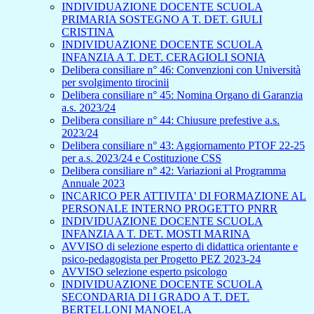
INDIVIDUAZIONE DOCENTE SCUOLA
PRIMARIA SOSTEGNO A T. DET. GIULI
CRISTINA
INDIVIDUAZIONE DOCENTE SCUOLA
INFANZIA A T. DET. CERAGIOLI SONIA
Delibera consiliare n° 46: Convenzioni con Università
per svolgimento tirocinii
Delibera consiliare n° 45: Nomina Organo di Garanzia
a.s. 2023/24
Delibera consiliare n° 44: Chiusure prefestive a.s.
2023/24
Delibera consiliare n° 43: Aggiornamento PTOF 22-25
per a.s. 2023/24 e Costituzione CSS
Delibera consiliare n° 42: Variazioni al Programma
Annuale 2023
INCARICO PER ATTIVITA' DI FORMAZIONE AL
PERSONALE INTERNO PROGETTO PNRR
INDIVIDUAZIONE DOCENTE SCUOLA
INFANZIA A T. DET. MOSTI MARINA
AVVISO di selezione esperto di didattica orientante e
psico-pedagogista per Progetto PEZ 2023-24
AVVISO selezione esperto psicologo
INDIVIDUAZIONE DOCENTE SCUOLA
SECONDARIA DI I GRADO A T. DET.
BERTELLONI MANOELA