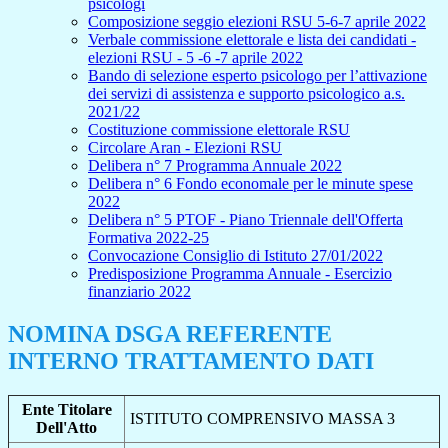
psicologi
Composizione seggio elezioni RSU 5-6-7 aprile 2022
Verbale commissione elettorale e lista dei candidati -
elezioni RSU - 5 -6 -7 aprile 2022
Bando di selezione esperto psicologo per l’attivazione
dei servizi di assistenza e supporto psicologico a.s.
2021/22
Costituzione commissione elettorale RSU
Circolare Aran - Elezioni RSU
Delibera n° 7 Programma Annuale 2022
Delibera n° 6 Fondo economale per le minute spese
2022
Delibera n° 5 PTOF - Piano Triennale dell'Offerta
Formativa 2022-25
Convocazione Consiglio di Istituto 27/01/2022
Predisposizione Programma Annuale - Esercizio
finanziario 2022
NOMINA DSGA REFERENTE
INTERNO TRATTAMENTO DATI
Ente Titolare
ISTITUTO COMPRENSIVO MASSA 3
Dell'Atto