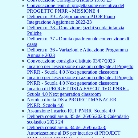
Convocazione team di progettazione esecutiva del
PROGETTO PNRR - MISSIONE 4
Delibera n. 39 - Aggiornamento PTOF Piano
Integrazione Aggiornato 2022-23
Delibera n. 38 - Donazione gazebi scuola infanzia
Puliche
Delibera n. 37 - Durata quadriennale convenzione di
cassa
Delibera n. 36 - Variazioni e Attuazione Programma
Annuale 2023
Convocazione consiglio d'istituto 03/07/2023
Incarico per l'esecuzione di azioni collegate al Progetto
PNRR - Scuola 4.0 Next generation classroom
Incarico per l'esecuzione di azioni collegate al Progetto
PNRR - Scuola 4.0 Next generation classroom
Incarico di PROGETTISTA ESECUTIVO PNRR -
Scuola 4.0 Next generation classroom
Nomina diretta DS a PROJECT MANAGER
PNRR_Scuola 4.0
Assunzione incarico RUP PNRR_Scuola 4.0
Delibera consiliare n. 35 del 26/05/2023: Calendario
scolastico 2023 24
Delibera consiliare n. 34 del 26/05/2023:
Autorizzazione al DS per incarico di PROJECT