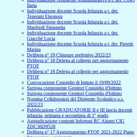
Ilaria
Individuazione docente Scuola Infanzia a t. det.
Tenerani Eleonora
Individuazione docente Scuola Infanzia a t. det.
Manfredi Simonetta
Individuazione docente Scuola Infanzia a t. det.
Giacché Lucia
Individuazione docente Scuola Infanzia a t. det. Pieretti
Marina
Delibera n° 19 Chiusure prefestive 2022/23
Delibera n° 18 Delega al collegio per aggiornamento
PTOF
Delibera n° 18 Delega al collegio per aggiornamento
PTOF
Convocazione Consiglio di Istituto il 19/09/2022
Surroga componente Genitori Consiglio d'Istituto
Surroga componente Genitori Consiglio d'Istituto
Nomina Collaboratori del Dirigente Scolastico a.s.
2022/23
Pubblicazione GRADUATORIE II e III fascia docenti
infanzia, primaria e secondaria di 1° grado
Aggiudicazione contratti Infortuni RC Alunni CIG
ZDC36D9528
Delibera n° 17 Aggiornamento PTOF 2021-2022 Piano