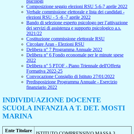
psicologi
Composizione seggio elezioni RSU 5-6-7 aprile 2022
Verbale commissione elettorale e lista dei candidati -
elezioni RSU - 5 -6 -7 aprile 2022
Bando di selezione esperto psicologo per l’attivazione
dei servizi di assistenza e supporto psicologico a.s.
2021/22
Costituzione commissione elettorale RSU
Circolare Aran - Elezioni RSU
Delibera n° 7 Programma Annuale 2022
Delibera n° 6 Fondo economale per le minute spese
2022
Delibera n° 5 PTOF - Piano Triennale dell'Offerta
Formativa 2022-25
Convocazione Consiglio di Istituto 27/01/2022
Predisposizione Programma Annuale - Esercizio
finanziario 2022
INDIVIDUAZIONE DOCENTE
SCUOLA INFANZIA A T. DET. MOSTI
MARINA
Ente Titolare
ISTITUTO COMPRENSIVO MASSA 3