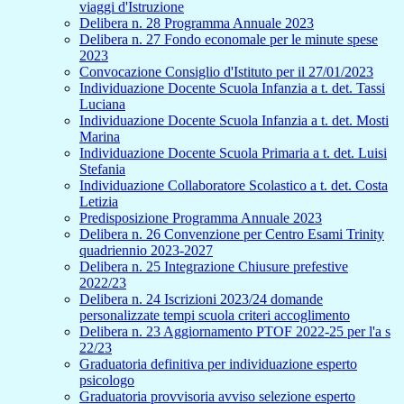
viaggi d'Istruzione
Delibera n. 28 Programma Annuale 2023
Delibera n. 27 Fondo economale per le minute spese
2023
Convocazione Consiglio d'Istituto per il 27/01/2023
Individuazione Docente Scuola Infanzia a t. det. Tassi
Luciana
Individuazione Docente Scuola Infanzia a t. det. Mosti
Marina
Individuazione Docente Scuola Primaria a t. det. Luisi
Stefania
Individuazione Collaboratore Scolastico a t. det. Costa
Letizia
Predisposizione Programma Annuale 2023
Delibera n. 26 Convenzione per Centro Esami Trinity
quadriennio 2023-2027
Delibera n. 25 Integrazione Chiusure prefestive
2022/23
Delibera n. 24 Iscrizioni 2023/24 domande
personalizzate tempi scuola criteri accoglimento
Delibera n. 23 Aggiornamento PTOF 2022-25 per l'a s
22/23
Graduatoria definitiva per individuazione esperto
psicologo
Graduatoria provvisoria avviso selezione esperto