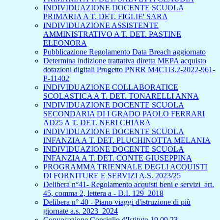
INDIVIDUAZIONE DOCENTE SCUOLA
PRIMARIA A T. DET. FIGLIE' SARA
INDIVIDUAZIONE ASSISTENTE
AMMINISTRATIVO A T. DET. PASTINE
ELEONORA
Pubblicazione Regolamento Data Breach aggiornato
Determina indizione trattativa diretta MEPA acquisto
dotazioni digitali Progetto PNRR M4C1I3.2-2022-961-
P-11402
INDIVIDUAZIONE COLLABORATICE
SCOLASTICA A T. DET. TONARELLI ANNA
INDIVIDUAZIONE DOCENTE SCUOLA
SECONDARIA DI I GRADO PAOLO FERRARI
AD25 A T. DET. NERI CHIARA
INDIVIDUAZIONE DOCENTE SCUOLA
INFANZIA A T. DET. PLUCHINOTTA MELANIA
INDIVIDUAZIONE DOCENTE SCUOLA
INFANZIA A T. DET. CONTE GIUSEPPINA
PROGRAMMA TRIENNALE DEGLI ACQUISTI
DI FORNITURE E SERVIZI A.S. 2023/25
Delibera n°41- Regolamento acquisti beni e servizi_art.
45, comma 2, lettera a - D.I. 129_2018
Delibera n° 40 - Piano viaggi d'istruzione di più
giornate a.s. 2023_2024
Convocazione Consiglio d'Istituto 19.09.23