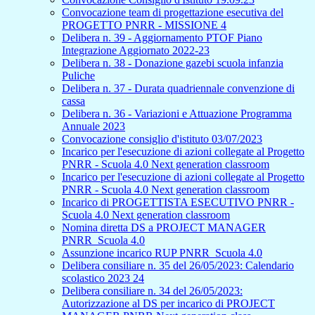
Convocazione team di progettazione esecutiva del
PROGETTO PNRR - MISSIONE 4
Delibera n. 39 - Aggiornamento PTOF Piano
Integrazione Aggiornato 2022-23
Delibera n. 38 - Donazione gazebi scuola infanzia
Puliche
Delibera n. 37 - Durata quadriennale convenzione di
cassa
Delibera n. 36 - Variazioni e Attuazione Programma
Annuale 2023
Convocazione consiglio d'istituto 03/07/2023
Incarico per l'esecuzione di azioni collegate al Progetto
PNRR - Scuola 4.0 Next generation classroom
Incarico per l'esecuzione di azioni collegate al Progetto
PNRR - Scuola 4.0 Next generation classroom
Incarico di PROGETTISTA ESECUTIVO PNRR -
Scuola 4.0 Next generation classroom
Nomina diretta DS a PROJECT MANAGER
PNRR_Scuola 4.0
Assunzione incarico RUP PNRR_Scuola 4.0
Delibera consiliare n. 35 del 26/05/2023: Calendario
scolastico 2023 24
Delibera consiliare n. 34 del 26/05/2023:
Autorizzazione al DS per incarico di PROJECT