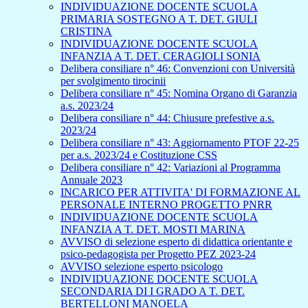
INDIVIDUAZIONE DOCENTE SCUOLA
PRIMARIA SOSTEGNO A T. DET. GIULI
CRISTINA
INDIVIDUAZIONE DOCENTE SCUOLA
INFANZIA A T. DET. CERAGIOLI SONIA
Delibera consiliare n° 46: Convenzioni con Università
per svolgimento tirocinii
Delibera consiliare n° 45: Nomina Organo di Garanzia
a.s. 2023/24
Delibera consiliare n° 44: Chiusure prefestive a.s.
2023/24
Delibera consiliare n° 43: Aggiornamento PTOF 22-25
per a.s. 2023/24 e Costituzione CSS
Delibera consiliare n° 42: Variazioni al Programma
Annuale 2023
INCARICO PER ATTIVITA' DI FORMAZIONE AL
PERSONALE INTERNO PROGETTO PNRR
INDIVIDUAZIONE DOCENTE SCUOLA
INFANZIA A T. DET. MOSTI MARINA
AVVISO di selezione esperto di didattica orientante e
psico-pedagogista per Progetto PEZ 2023-24
AVVISO selezione esperto psicologo
INDIVIDUAZIONE DOCENTE SCUOLA
SECONDARIA DI I GRADO A T. DET.
BERTELLONI MANOELA