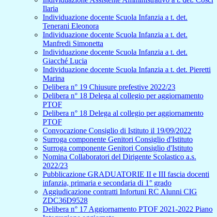
Ilaria
Individuazione docente Scuola Infanzia a t. det.
Tenerani Eleonora
Individuazione docente Scuola Infanzia a t. det.
Manfredi Simonetta
Individuazione docente Scuola Infanzia a t. det.
Giacché Lucia
Individuazione docente Scuola Infanzia a t. det. Pieretti
Marina
Delibera n° 19 Chiusure prefestive 2022/23
Delibera n° 18 Delega al collegio per aggiornamento
PTOF
Delibera n° 18 Delega al collegio per aggiornamento
PTOF
Convocazione Consiglio di Istituto il 19/09/2022
Surroga componente Genitori Consiglio d'Istituto
Surroga componente Genitori Consiglio d'Istituto
Nomina Collaboratori del Dirigente Scolastico a.s.
2022/23
Pubblicazione GRADUATORIE II e III fascia docenti
infanzia, primaria e secondaria di 1° grado
Aggiudicazione contratti Infortuni RC Alunni CIG
ZDC36D9528
Delibera n° 17 Aggiornamento PTOF 2021-2022 Piano