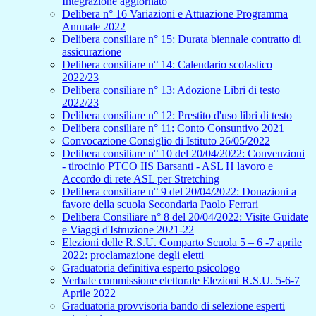
Integrazione aggiornato
Delibera n° 16 Variazioni e Attuazione Programma
Annuale 2022
Delibera consiliare n° 15: Durata biennale contratto di
assicurazione
Delibera consiliare n° 14: Calendario scolastico
2022/23
Delibera consiliare n° 13: Adozione Libri di testo
2022/23
Delibera consiliare n° 12: Prestito d'uso libri di testo
Delibera consiliare n° 11: Conto Consuntivo 2021
Convocazione Consiglio di Istituto 26/05/2022
Delibera consiliare n° 10 del 20/04/2022: Convenzioni
- tirocinio PTCO IIS Barsanti - ASL H lavoro e
Accordo di rete ASL per Stretching
Delibera consiliare n° 9 del 20/04/2022: Donazioni a
favore della scuola Secondaria Paolo Ferrari
Delibera Consiliare n° 8 del 20/04/2022: Visite Guidate
e Viaggi d'Istruzione 2021-22
Elezioni delle R.S.U. Comparto Scuola 5 – 6 -7 aprile
2022: proclamazione degli eletti
Graduatoria definitiva esperto psicologo
Verbale commissione elettorale Elezioni R.S.U. 5-6-7
Aprile 2022
Graduatoria provvisoria bando di selezione esperti