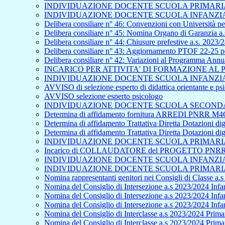
INDIVIDUAZIONE DOCENTE SCUOLA PRIMARIA 
INDIVIDUAZIONE DOCENTE SCUOLA INFANZIA 
Delibera consiliare n° 46: Convenzioni con Università per
Delibera consiliare n° 45: Nomina Organo di Garanzia a.
Delibera consiliare n° 44: Chiusure prefestive a.s. 2023/
Delibera consiliare n° 43: Aggiornamento PTOF 22-25 pe
Delibera consiliare n° 42: Variazioni al Programma Ann
INCARICO PER ATTIVITA' DI FORMAZIONE A
INDIVIDUAZIONE DOCENTE SCUOLA INFANZIA 
AVVISO di selezione esperto di didattica orientante e p
AVVISO selezione esperto psicologo
INDIVIDUAZIONE DOCENTE SCUOLA SECONDAR
Determina di affidamento fornitura ARREDI PNRR M4C
Determina di affidamento Trattativa Diretta Dotazioni
Determina di affidamento Trattativa Diretta Dotazioni
INDIVIDUAZIONE DOCENTE SCUOLA PRIMARIA 
Incarico di COLLAUDATORE del PROGETTO PNRR - S
INDIVIDUAZIONE DOCENTE SCUOLA INFANZIA 
INDIVIDUAZIONE DOCENTE SCUOLA PRIMARIA 
Nomina rappresentanti genitori nei Consigli di Classe a.
Nomina del Consiglio di Intersezione a.s 2023/2024 Infan
Nomina del Consiglio di Intersezione a.s 2023/2024 Infa
Nomina del Consiglio di Intersezione a.s 2023/2024 Inf
Nomina del Consiglio di Interclasse a.s 2023/2024 Primar
Nomina del Consiglio di Interclasse a.s 2023/2024 Prima