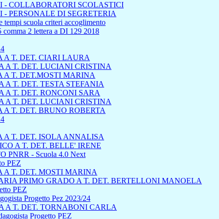
 - COLLABORATORI SCOLASTICI
 - PERSONALE DI SEGRETERIA
 tempi scuola criteri accoglimento
45 comma 2 lettera a DI 129 2018
24
A T. DET. CIARI LAURA
A T. DET. LUCIANI CRISTINA
 A T. DET.MOSTI MARINA
A T. DET. TESTA STEFANIA
 A T. DET. RONCONI SARA
A T. DET. LUCIANI CRISTINA
 A T. DET. BRUNO ROBERTA
4
A T. DET. ISOLA ANNALISA
 A T. DET. BELLE' IRENE
 PNRR - Scuola 4.0 Next
tto PEZ
A T. DET. MOSTI MARINA
RIA PRIMO GRADO A T. DET. BERTELLONI MANOELA
getto PEZ
dagogista Progetto Pez 2023/24
 A T. DET. TORNABONI CARLA
edagogista Progetto PEZ