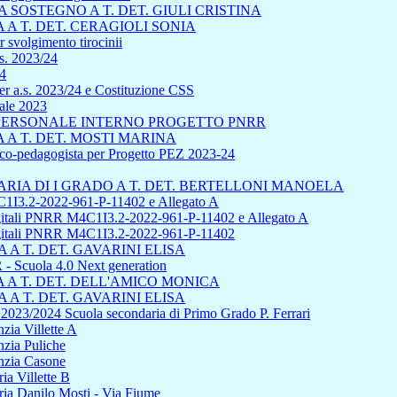
SOSTEGNO A T. DET. GIULI CRISTINA
A T. DET. CERAGIOLI SONIA
 svolgimento tirocinii
s. 2023/24
24
r a.s. 2023/24 e Costituzione CSS
uale 2023
L PERSONALE INTERNO PROGETTO PNRR
A T. DET. MOSTI MARINA
sico-pedagogista per Progetto PEZ 2023-24
IA DI I GRADO A T. DET. BERTELLONI MANOELA
1I3.2-2022-961-P-11402 e Allegato A
 digitali PNRR M4C1I3.2-2022-961-P-11402 e Allegato A
 digitali PNRR M4C1I3.2-2022-961-P-11402
A T. DET. GAVARINI ELISA
cuola 4.0 Next generation
A T. DET. DELL'AMICO MONICA
A T. DET. GAVARINI ELISA
s 2023/2024 Scuola secondaria di Primo Grado P. Ferrari
zia Villette A
nzia Puliche
anzia Casone
ia Villette B
ria Danilo Mosti - Via Fiume