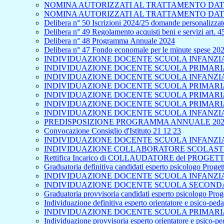
NOMINA AUTORIZZATI AL TRATTAMENTO DATI
NOMINA AUTORIZZATI AL TRATTAMENTO DATI
Delibera n° 50 Iscrizioni 2024/25 domande personalizzate
Delibera n° 49 Regolamento acquisti beni e servizi art. 
Delibera n° 48 Programma Annuale 2024
Delibera n° 47 Fondo economale per le minute spese 20
INDIVIDUAZIONE DOCENTE SCUOLA INFANZIA 
INDIVIDUAZIONE DOCENTE SCUOLA PRIMARIA 
INDIVIDUAZIONE DOCENTE SCUOLA INFANZIA
INDIVIDUAZIONE DOCENTE SCUOLA PRIMARIA 
INDIVIDUAZIONE DOCENTE SCUOLA PRIMARIA
INDIVIDUAZIONE DOCENTE SCUOLA PRIMARIA 
INDIVIDUAZIONE DOCENTE SCUOLA INFANZIA
PREDISPOSIZIONE PROGRAMMA ANNUALE 202
Convocazione Consiglio d'Istituto 21 12 23
INDIVIDUAZIONE DOCENTE SCUOLA INFANZIA 
INDIVIDUAZIONE COLLABORATORE SCOLASTICO
Rettifica Incarico di COLLAUDATORE del PROGETTO
Graduatoria definitiva candidati esperto psicologo Proge
INDIVIDUAZIONE DOCENTE SCUOLA INFANZIA 
INDIVIDUAZIONE DOCENTE SCUOLA SECONDA
Graduatoria provvisoria candidati esperto psicologo Pro
Individuazione definitiva esperto orientatore e psico-pe
INDIVIDUAZIONE DOCENTE SCUOLA PRIMARIA
Individuazione provvisoria esperto orientatore e psico-p