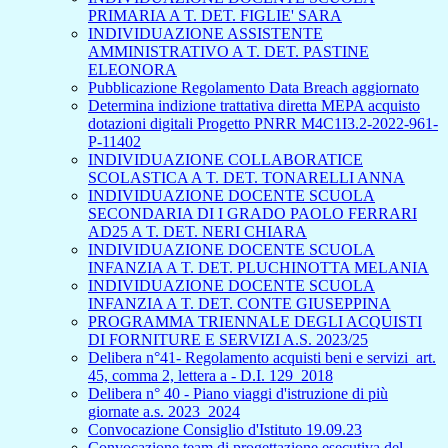
PRIMARIA A T. DET. FIGLIE' SARA
INDIVIDUAZIONE ASSISTENTE
AMMINISTRATIVO A T. DET. PASTINE
ELEONORA
Pubblicazione Regolamento Data Breach aggiornato
Determina indizione trattativa diretta MEPA acquisto
dotazioni digitali Progetto PNRR M4C1I3.2-2022-961-
P-11402
INDIVIDUAZIONE COLLABORATICE
SCOLASTICA A T. DET. TONARELLI ANNA
INDIVIDUAZIONE DOCENTE SCUOLA
SECONDARIA DI I GRADO PAOLO FERRARI
AD25 A T. DET. NERI CHIARA
INDIVIDUAZIONE DOCENTE SCUOLA
INFANZIA A T. DET. PLUCHINOTTA MELANIA
INDIVIDUAZIONE DOCENTE SCUOLA
INFANZIA A T. DET. CONTE GIUSEPPINA
PROGRAMMA TRIENNALE DEGLI ACQUISTI
DI FORNITURE E SERVIZI A.S. 2023/25
Delibera n°41- Regolamento acquisti beni e servizi_art.
45, comma 2, lettera a - D.I. 129_2018
Delibera n° 40 - Piano viaggi d'istruzione di più
giornate a.s. 2023_2024
Convocazione Consiglio d'Istituto 19.09.23
Convocazione team di progettazione esecutiva del