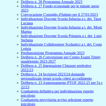
Delibera n. 28 Programma Annuale 2023
Delibera n. 27 Fondo economale per le minute spese
2023
Convocazione Consiglio d'Istituto per il 27/01/2023
Individuazione Docente Scuola Infanzia a t. det. Tassi
Luciana
Individuazione Docente Scuola Infanzia a t. det. Mosti
Marina
Individuazione Docente Scuola Primaria a t. det. Luisi
Stefania
Individuazione Collaboratore Scolastico a t. det. Costa
Letizia
Predisposizione Programma Annuale 2023
Delibera n. 26 Convenzione per Centro Esami Trinity
quadriennio 2023-2027
Delibera n. 25 Integrazione Chiusure prefestive
2022/23
Delibera n. 24 Iscrizioni 2023/24 domande
personalizzate tempi scuola criteri accoglimento
Delibera n. 23 Aggiornamento PTOF 2022-25 per l'a s
22/23
Graduatoria definitiva per individuazione esperto
psicologo
Graduatoria provvisoria avviso selezione esperto
psicologo