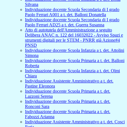
Silvana
Individuazione docente Scuola Secondaria di I grado
Paolo Ferrari A001 a t. det. Balloni Donatella
Individuazione docente Scuola Secondaria di I grado
Paolo Ferrari AD25 a t. det. Guerra Susanna
Atto di autotutela dell'Amministrazione a seguito
Delibera ANAC n. 122 del 16032022 - Avviso Spazi e
strumenti digitali per le STEM - PNRR già Azione#4
PNSD
Individuazione docente Scuola Infanzia a t. det. Attolini
Simona
Individuazione docente Scuola Primaria a t. det. Balloni
Roberta
Individuazione docente Scuola Infanzia a t. det. Olmi
Chiara
Individuazione Assistente Amministrativo a t. det.
Pastine Eleonora
Individuazione docente Scuola Primaria a t. det.
Lazzoni Serena
Individuazione docente Scuola Primaria a t. det.
Ronconi Sara
Individuazione docente Scuola Primaria a t. det.
Fabozzi Arianna
Individuazione Assistente Amministrativo a t. det. Cosci
Ilaria