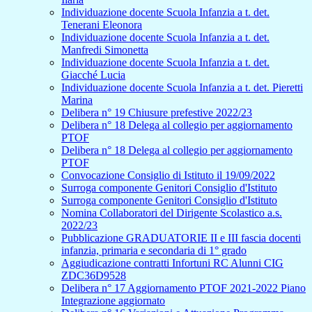
Individuazione docente Scuola Infanzia a t. det.
Tenerani Eleonora
Individuazione docente Scuola Infanzia a t. det.
Manfredi Simonetta
Individuazione docente Scuola Infanzia a t. det.
Giacché Lucia
Individuazione docente Scuola Infanzia a t. det. Pieretti
Marina
Delibera n° 19 Chiusure prefestive 2022/23
Delibera n° 18 Delega al collegio per aggiornamento
PTOF
Delibera n° 18 Delega al collegio per aggiornamento
PTOF
Convocazione Consiglio di Istituto il 19/09/2022
Surroga componente Genitori Consiglio d'Istituto
Surroga componente Genitori Consiglio d'Istituto
Nomina Collaboratori del Dirigente Scolastico a.s.
2022/23
Pubblicazione GRADUATORIE II e III fascia docenti
infanzia, primaria e secondaria di 1° grado
Aggiudicazione contratti Infortuni RC Alunni CIG
ZDC36D9528
Delibera n° 17 Aggiornamento PTOF 2021-2022 Piano
Integrazione aggiornato