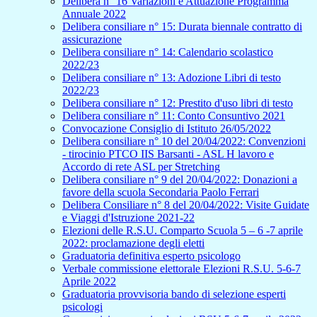
Delibera n° 16 Variazioni e Attuazione Programma
Annuale 2022
Delibera consiliare n° 15: Durata biennale contratto di
assicurazione
Delibera consiliare n° 14: Calendario scolastico
2022/23
Delibera consiliare n° 13: Adozione Libri di testo
2022/23
Delibera consiliare n° 12: Prestito d'uso libri di testo
Delibera consiliare n° 11: Conto Consuntivo 2021
Convocazione Consiglio di Istituto 26/05/2022
Delibera consiliare n° 10 del 20/04/2022: Convenzioni
- tirocinio PTCO IIS Barsanti - ASL H lavoro e
Accordo di rete ASL per Stretching
Delibera consiliare n° 9 del 20/04/2022: Donazioni a
favore della scuola Secondaria Paolo Ferrari
Delibera Consiliare n° 8 del 20/04/2022: Visite Guidate
e Viaggi d'Istruzione 2021-22
Elezioni delle R.S.U. Comparto Scuola 5 – 6 -7 aprile
2022: proclamazione degli eletti
Graduatoria definitiva esperto psicologo
Verbale commissione elettorale Elezioni R.S.U. 5-6-7
Aprile 2022
Graduatoria provvisoria bando di selezione esperti
psicologi