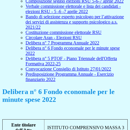
Composizione seggio elezioni RSU 5-6-7 aprile 2022
Verbale commissione elettorale e lista dei candidati -
elezioni RSU - 5 -6 -7 aprile 2022
Bando di selezione esperto psicologo per l’attivazione
dei servizi di assistenza e supporto psicologico a.s.
2021/22
Costituzione commissione elettorale RSU
Circolare Aran - Elezioni RSU
Delibera n° 7 Programma Annuale 2022
Delibera n° 6 Fondo economale per le minute spese
2022
Delibera n° 5 PTOF - Piano Triennale dell'Offerta
Formativa 2022-25
Convocazione Consiglio di Istituto 27/01/2022
Predisposizione Programma Annuale - Esercizio
finanziario 2022
Delibera n° 6 Fondo economale per le
minute spese 2022
Ente titolare
ISTITUTO COMPRENSIVO MASSA 3