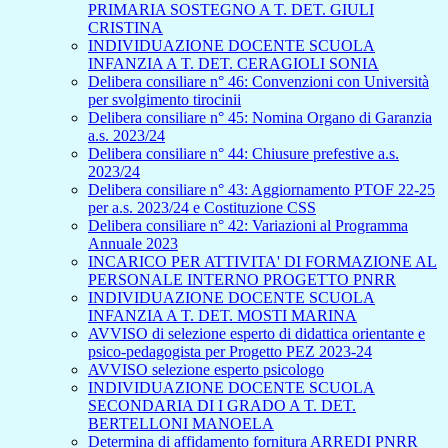
PRIMARIA SOSTEGNO A T. DET. GIULI
CRISTINA
INDIVIDUAZIONE DOCENTE SCUOLA
INFANZIA A T. DET. CERAGIOLI SONIA
Delibera consiliare n° 46: Convenzioni con Università
per svolgimento tirocinii
Delibera consiliare n° 45: Nomina Organo di Garanzia
a.s. 2023/24
Delibera consiliare n° 44: Chiusure prefestive a.s.
2023/24
Delibera consiliare n° 43: Aggiornamento PTOF 22-25
per a.s. 2023/24 e Costituzione CSS
Delibera consiliare n° 42: Variazioni al Programma
Annuale 2023
INCARICO PER ATTIVITA' DI FORMAZIONE AL
PERSONALE INTERNO PROGETTO PNRR
INDIVIDUAZIONE DOCENTE SCUOLA
INFANZIA A T. DET. MOSTI MARINA
AVVISO di selezione esperto di didattica orientante e
psico-pedagogista per Progetto PEZ 2023-24
AVVISO selezione esperto psicologo
INDIVIDUAZIONE DOCENTE SCUOLA
SECONDARIA DI I GRADO A T. DET.
BERTELLONI MANOELA
Determina di affidamento fornitura ARREDI PNRR