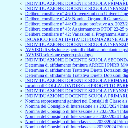
INDIVIDUAZIONE DOCENTE SCUOLA PRIMARIA 
INDIVIDUAZIONE DOCENTE SCUOLA INFANZIA 
Delibera consiliare n° 46: Convenzioni con Università per
Delibera consiliare n° 45: Nomina Organo di Garanzia a.
Delibera consiliare n° 44: Chiusure prefestive a.s. 2023/
Delibera consiliare n° 43: Aggiornamento PTOF 22-25 pe
Delibera consiliare n° 42: Variazioni al Programma Ann
INCARICO PER ATTIVITA' DI FORMAZIONE A
INDIVIDUAZIONE DOCENTE SCUOLA INFANZIA 
AVVISO di selezione esperto di didattica orientante e p
AVVISO selezione esperto psicologo
INDIVIDUAZIONE DOCENTE SCUOLA SECONDAR
Determina di affidamento fornitura ARREDI PNRR M4C
Determina di affidamento Trattativa Diretta Dotazioni
Determina di affidamento Trattativa Diretta Dotazioni
INDIVIDUAZIONE DOCENTE SCUOLA PRIMARIA 
Incarico di COLLAUDATORE del PROGETTO PNRR - S
INDIVIDUAZIONE DOCENTE SCUOLA INFANZIA 
INDIVIDUAZIONE DOCENTE SCUOLA PRIMARIA 
Nomina rappresentanti genitori nei Consigli di Classe a.
Nomina del Consiglio di Intersezione a.s 2023/2024 Infan
Nomina del Consiglio di Intersezione a.s 2023/2024 Infa
Nomina del Consiglio di Intersezione a.s 2023/2024 Inf
Nomina del Consiglio di Interclasse a.s 2023/2024 Primar
Nomina del Consiglio di Interclasse a.s 2023/2024 Prima