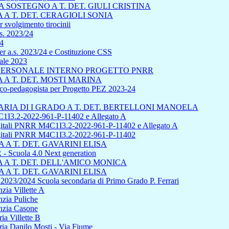
SOSTEGNO A T. DET. GIULI CRISTINA
A T. DET. CERAGIOLI SONIA
 svolgimento tirocinii
s. 2023/24
24
r a.s. 2023/24 e Costituzione CSS
uale 2023
L PERSONALE INTERNO PROGETTO PNRR
A T. DET. MOSTI MARINA
sico-pedagogista per Progetto PEZ 2023-24
IA DI I GRADO A T. DET. BERTELLONI MANOELA
1I3.2-2022-961-P-11402 e Allegato A
 digitali PNRR M4C1I3.2-2022-961-P-11402 e Allegato A
 digitali PNRR M4C1I3.2-2022-961-P-11402
A T. DET. GAVARINI ELISA
cuola 4.0 Next generation
A T. DET. DELL'AMICO MONICA
A T. DET. GAVARINI ELISA
s 2023/2024 Scuola secondaria di Primo Grado P. Ferrari
zia Villette A
nzia Puliche
anzia Casone
ia Villette B
ria Danilo Mosti - Via Fiume