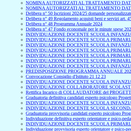
NOMINA AUTORIZZATI AL TRATTAMENTO DATI
NOMINA AUTORIZZATI AL TRATTAMENTO DATI
Delibera n° 50 Iscrizioni 2024/25 domande personalizzate
Delibera n° 49 Regolamento acquisti beni e servizi art. 
Delibera n° 48 Programma Annuale 2024
Delibera n° 47 Fondo economale per le minute spese 20
INDIVIDUAZIONE DOCENTE SCUOLA INFANZIA 
INDIVIDUAZIONE DOCENTE SCUOLA PRIMARIA 
INDIVIDUAZIONE DOCENTE SCUOLA INFANZIA
INDIVIDUAZIONE DOCENTE SCUOLA PRIMARIA 
INDIVIDUAZIONE DOCENTE SCUOLA PRIMARIA
INDIVIDUAZIONE DOCENTE SCUOLA PRIMARIA 
INDIVIDUAZIONE DOCENTE SCUOLA INFANZIA
PREDISPOSIZIONE PROGRAMMA ANNUALE 202
Convocazione Consiglio d'Istituto 21 12 23
INDIVIDUAZIONE DOCENTE SCUOLA INFANZIA 
INDIVIDUAZIONE COLLABORATORE SCOLASTICO
Rettifica Incarico di COLLAUDATORE del PROGETTO
Graduatoria definitiva candidati esperto psicologo Proge
INDIVIDUAZIONE DOCENTE SCUOLA INFANZIA 
INDIVIDUAZIONE DOCENTE SCUOLA SECONDA
Graduatoria provvisoria candidati esperto psicologo Pro
Individuazione definitiva esperto orientatore e psico-pe
INDIVIDUAZIONE DOCENTE SCUOLA PRIMARIA
Individuazione provvisoria esperto orientatore e psico-p