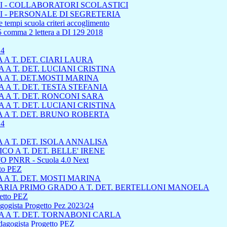
 - COLLABORATORI SCOLASTICI
 - PERSONALE DI SEGRETERIA
 tempi scuola criteri accoglimento
45 comma 2 lettera a DI 129 2018
24
A T. DET. CIARI LAURA
A T. DET. LUCIANI CRISTINA
 A T. DET.MOSTI MARINA
A T. DET. TESTA STEFANIA
 A T. DET. RONCONI SARA
A T. DET. LUCIANI CRISTINA
 A T. DET. BRUNO ROBERTA
4
A T. DET. ISOLA ANNALISA
 A T. DET. BELLE' IRENE
 PNRR - Scuola 4.0 Next
tto PEZ
A T. DET. MOSTI MARINA
RIA PRIMO GRADO A T. DET. BERTELLONI MANOELA
getto PEZ
dagogista Progetto Pez 2023/24
 A T. DET. TORNABONI CARLA
edagogista Progetto PEZ