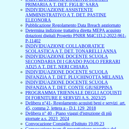
PRIMARIA A T. DET. FIGLIE' SARA
INDIVIDUAZIONE ASSISTENTE
AMMINISTRATIVO A T. DET. PASTINE
ELEONORA
Pubblicazione Regolamento Data Breach aggiornato
Determina indizione trattativa diretta MEPA acquisto
dotazioni digitali Progetto PNRR M4C1I3.2-2022-961-
P-11402
INDIVIDUAZIONE COLLABORATICE
SCOLASTICA A T. DET. TONARELLI ANNA
INDIVIDUAZIONE DOCENTE SCUOLA
SECONDARIA DI I GRADO PAOLO FERRARI
AD25 A T. DET. NERI CHIARA
INDIVIDUAZIONE DOCENTE SCUOLA
INFANZIA A T. DET. PLUCHINOTTA MELANIA
INDIVIDUAZIONE DOCENTE SCUOLA
INFANZIA A T. DET. CONTE GIUSEPPINA
PROGRAMMA TRIENNALE DEGLI ACQUISTI
DI FORNITURE E SERVIZI A.S. 2023/25
Delibera n°41- Regolamento acquisti beni e servizi_art.
45, comma 2, lettera a - D.I. 129_2018
Delibera n° 40 - Piano viaggi d'istruzione di più
giornate a.s. 2023_2024
Convocazione Consiglio d'Istituto 19.09.23
Convocazione team di progettazione esecutiva del