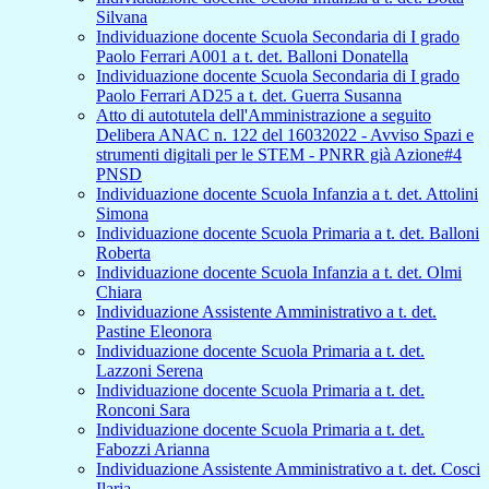
Silvana
Individuazione docente Scuola Secondaria di I grado
Paolo Ferrari A001 a t. det. Balloni Donatella
Individuazione docente Scuola Secondaria di I grado
Paolo Ferrari AD25 a t. det. Guerra Susanna
Atto di autotutela dell'Amministrazione a seguito
Delibera ANAC n. 122 del 16032022 - Avviso Spazi e
strumenti digitali per le STEM - PNRR già Azione#4
PNSD
Individuazione docente Scuola Infanzia a t. det. Attolini
Simona
Individuazione docente Scuola Primaria a t. det. Balloni
Roberta
Individuazione docente Scuola Infanzia a t. det. Olmi
Chiara
Individuazione Assistente Amministrativo a t. det.
Pastine Eleonora
Individuazione docente Scuola Primaria a t. det.
Lazzoni Serena
Individuazione docente Scuola Primaria a t. det.
Ronconi Sara
Individuazione docente Scuola Primaria a t. det.
Fabozzi Arianna
Individuazione Assistente Amministrativo a t. det. Cosci
Ilaria