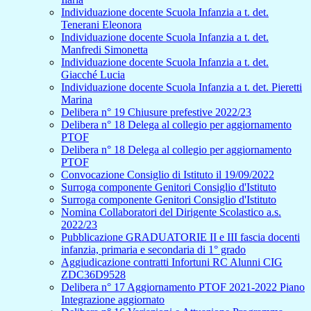
Individuazione docente Scuola Infanzia a t. det.
Tenerani Eleonora
Individuazione docente Scuola Infanzia a t. det.
Manfredi Simonetta
Individuazione docente Scuola Infanzia a t. det.
Giacché Lucia
Individuazione docente Scuola Infanzia a t. det. Pieretti
Marina
Delibera n° 19 Chiusure prefestive 2022/23
Delibera n° 18 Delega al collegio per aggiornamento
PTOF
Delibera n° 18 Delega al collegio per aggiornamento
PTOF
Convocazione Consiglio di Istituto il 19/09/2022
Surroga componente Genitori Consiglio d'Istituto
Surroga componente Genitori Consiglio d'Istituto
Nomina Collaboratori del Dirigente Scolastico a.s.
2022/23
Pubblicazione GRADUATORIE II e III fascia docenti
infanzia, primaria e secondaria di 1° grado
Aggiudicazione contratti Infortuni RC Alunni CIG
ZDC36D9528
Delibera n° 17 Aggiornamento PTOF 2021-2022 Piano
Integrazione aggiornato