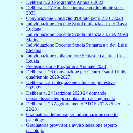
Delibera n. 28 Programma Annuale 2023
Delibera n. 27 Fondo economale per le minute spese
2023
Convocazione Consiglio d'Istituto per il 27/01/2023
Individuazione Docente Scuola Infanzia a t. det. Tassi
Luciana
Individuazione Docente Scuola Infanzia a t. det. Mosti
Marina
Individuazione Docente Scuola Primaria a t. det. Luisi
Stefania
Individuazione Collaboratore Scolastico a t. det. Costa
Letizia
Predisposizione Programma Annuale 2023
Delibera n. 26 Convenzione per Centro Esami Trinity
quadriennio 2023-2027
Delibera n. 25 Integrazione Chiusure prefestive
2022/23
Delibera n. 24 Iscrizioni 2023/24 domande
personalizzate tempi scuola criteri accoglimento
Delibera n. 23 Aggiornamento PTOF 2022-25 per l'a s
22/23
Graduatoria definitiva per individuazione esperto
psicologo
Graduatoria provvisoria avviso selezione esperto
psicologo