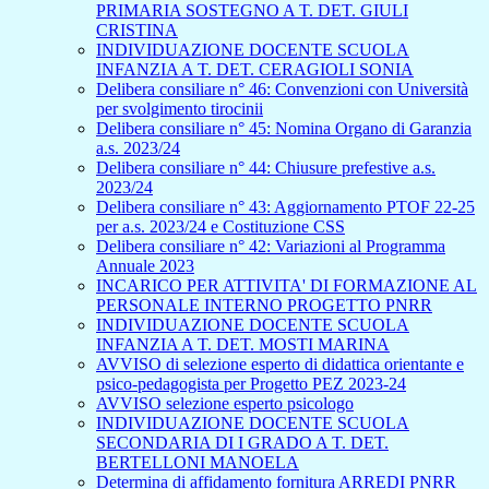
PRIMARIA SOSTEGNO A T. DET. GIULI
CRISTINA
INDIVIDUAZIONE DOCENTE SCUOLA
INFANZIA A T. DET. CERAGIOLI SONIA
Delibera consiliare n° 46: Convenzioni con Università
per svolgimento tirocinii
Delibera consiliare n° 45: Nomina Organo di Garanzia
a.s. 2023/24
Delibera consiliare n° 44: Chiusure prefestive a.s.
2023/24
Delibera consiliare n° 43: Aggiornamento PTOF 22-25
per a.s. 2023/24 e Costituzione CSS
Delibera consiliare n° 42: Variazioni al Programma
Annuale 2023
INCARICO PER ATTIVITA' DI FORMAZIONE AL
PERSONALE INTERNO PROGETTO PNRR
INDIVIDUAZIONE DOCENTE SCUOLA
INFANZIA A T. DET. MOSTI MARINA
AVVISO di selezione esperto di didattica orientante e
psico-pedagogista per Progetto PEZ 2023-24
AVVISO selezione esperto psicologo
INDIVIDUAZIONE DOCENTE SCUOLA
SECONDARIA DI I GRADO A T. DET.
BERTELLONI MANOELA
Determina di affidamento fornitura ARREDI PNRR