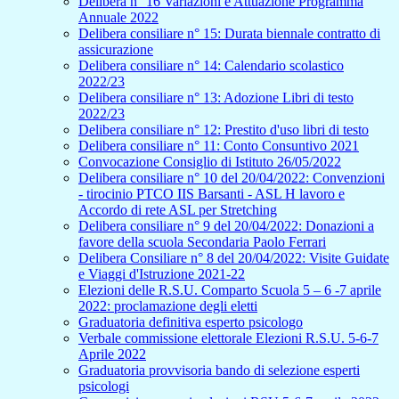
Delibera n° 16 Variazioni e Attuazione Programma
Annuale 2022
Delibera consiliare n° 15: Durata biennale contratto di
assicurazione
Delibera consiliare n° 14: Calendario scolastico
2022/23
Delibera consiliare n° 13: Adozione Libri di testo
2022/23
Delibera consiliare n° 12: Prestito d'uso libri di testo
Delibera consiliare n° 11: Conto Consuntivo 2021
Convocazione Consiglio di Istituto 26/05/2022
Delibera consiliare n° 10 del 20/04/2022: Convenzioni
- tirocinio PTCO IIS Barsanti - ASL H lavoro e
Accordo di rete ASL per Stretching
Delibera consiliare n° 9 del 20/04/2022: Donazioni a
favore della scuola Secondaria Paolo Ferrari
Delibera Consiliare n° 8 del 20/04/2022: Visite Guidate
e Viaggi d'Istruzione 2021-22
Elezioni delle R.S.U. Comparto Scuola 5 – 6 -7 aprile
2022: proclamazione degli eletti
Graduatoria definitiva esperto psicologo
Verbale commissione elettorale Elezioni R.S.U. 5-6-7
Aprile 2022
Graduatoria provvisoria bando di selezione esperti
psicologi