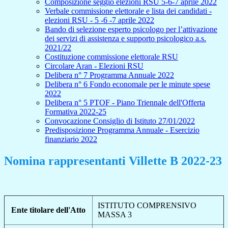
Composizione seggio elezioni RSU 5-6-7 aprile 2022
Verbale commissione elettorale e lista dei candidati -
elezioni RSU - 5 -6 -7 aprile 2022
Bando di selezione esperto psicologo per l’attivazione
dei servizi di assistenza e supporto psicologico a.s.
2021/22
Costituzione commissione elettorale RSU
Circolare Aran - Elezioni RSU
Delibera n° 7 Programma Annuale 2022
Delibera n° 6 Fondo economale per le minute spese
2022
Delibera n° 5 PTOF - Piano Triennale dell'Offerta
Formativa 2022-25
Convocazione Consiglio di Istituto 27/01/2022
Predisposizione Programma Annuale - Esercizio
finanziario 2022
Nomina rappresentanti Villette B 2022-23
ISTITUTO COMPRENSIVO
Ente titolare dell'Atto
MASSA 3