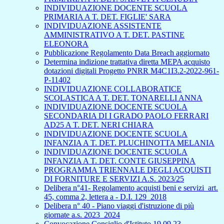
INDIVIDUAZIONE DOCENTE SCUOLA
PRIMARIA A T. DET. FIGLIE' SARA
INDIVIDUAZIONE ASSISTENTE
AMMINISTRATIVO A T. DET. PASTINE
ELEONORA
Pubblicazione Regolamento Data Breach aggiornato
Determina indizione trattativa diretta MEPA acquisto
dotazioni digitali Progetto PNRR M4C1I3.2-2022-961-
P-11402
INDIVIDUAZIONE COLLABORATICE
SCOLASTICA A T. DET. TONARELLI ANNA
INDIVIDUAZIONE DOCENTE SCUOLA
SECONDARIA DI I GRADO PAOLO FERRARI
AD25 A T. DET. NERI CHIARA
INDIVIDUAZIONE DOCENTE SCUOLA
INFANZIA A T. DET. PLUCHINOTTA MELANIA
INDIVIDUAZIONE DOCENTE SCUOLA
INFANZIA A T. DET. CONTE GIUSEPPINA
PROGRAMMA TRIENNALE DEGLI ACQUISTI
DI FORNITURE E SERVIZI A.S. 2023/25
Delibera n°41- Regolamento acquisti beni e servizi_art.
45, comma 2, lettera a - D.I. 129_2018
Delibera n° 40 - Piano viaggi d'istruzione di più
giornate a.s. 2023_2024
Convocazione Consiglio d'Istituto 19.09.23