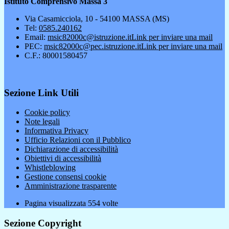
Istituto Comprensivo Massa 3
Via Casamicciola, 10 - 54100 MASSA (MS)
Tel:
0585.240162
Email:
msic82000c@istruzione.it
Link per inviare una mail
PEC:
msic82000c@pec.istruzione.it
Link per inviare una mail
C.F.: 80001580457
Sezione Link Utili
Cookie policy
Note legali
Informativa Privacy
Ufficio Relazioni con il Pubblico
Dichiarazione di accessibilità
Obiettivi di accessibilità
Whistleblowing
Gestione consensi cookie
Amministrazione trasparente
Pagina visualizzata
554
volte
Sezione Copyright