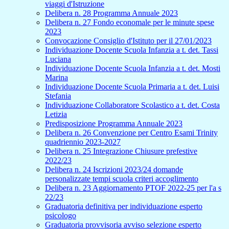
viaggi d'Istruzione
Delibera n. 28 Programma Annuale 2023
Delibera n. 27 Fondo economale per le minute spese
2023
Convocazione Consiglio d'Istituto per il 27/01/2023
Individuazione Docente Scuola Infanzia a t. det. Tassi
Luciana
Individuazione Docente Scuola Infanzia a t. det. Mosti
Marina
Individuazione Docente Scuola Primaria a t. det. Luisi
Stefania
Individuazione Collaboratore Scolastico a t. det. Costa
Letizia
Predisposizione Programma Annuale 2023
Delibera n. 26 Convenzione per Centro Esami Trinity
quadriennio 2023-2027
Delibera n. 25 Integrazione Chiusure prefestive
2022/23
Delibera n. 24 Iscrizioni 2023/24 domande
personalizzate tempi scuola criteri accoglimento
Delibera n. 23 Aggiornamento PTOF 2022-25 per l'a s
22/23
Graduatoria definitiva per individuazione esperto
psicologo
Graduatoria provvisoria avviso selezione esperto