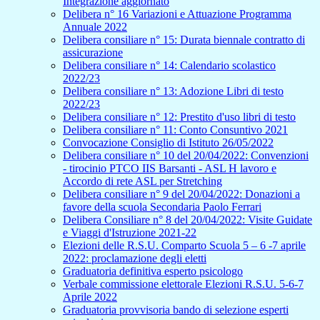
Integrazione aggiornato
Delibera n° 16 Variazioni e Attuazione Programma
Annuale 2022
Delibera consiliare n° 15: Durata biennale contratto di
assicurazione
Delibera consiliare n° 14: Calendario scolastico
2022/23
Delibera consiliare n° 13: Adozione Libri di testo
2022/23
Delibera consiliare n° 12: Prestito d'uso libri di testo
Delibera consiliare n° 11: Conto Consuntivo 2021
Convocazione Consiglio di Istituto 26/05/2022
Delibera consiliare n° 10 del 20/04/2022: Convenzioni
- tirocinio PTCO IIS Barsanti - ASL H lavoro e
Accordo di rete ASL per Stretching
Delibera consiliare n° 9 del 20/04/2022: Donazioni a
favore della scuola Secondaria Paolo Ferrari
Delibera Consiliare n° 8 del 20/04/2022: Visite Guidate
e Viaggi d'Istruzione 2021-22
Elezioni delle R.S.U. Comparto Scuola 5 – 6 -7 aprile
2022: proclamazione degli eletti
Graduatoria definitiva esperto psicologo
Verbale commissione elettorale Elezioni R.S.U. 5-6-7
Aprile 2022
Graduatoria provvisoria bando di selezione esperti