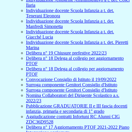
Ilaria
Individuazione docente Scuola Infanzia a t. det.
Tenerani Eleonora
Individuazione docente Scuola Infanzia a t. det.
Manfredi Simonetta
Individuazione docente Scuola Infanzia a t. det.
Giacché Lucia
Individuazione docente Scuola Infanzia a t. det. Pieretti
Marina
Delibera n° 19 Chiusure prefestive 2022/23
Delibera n° 18 Delega al collegio per aggiornamento
PTOF
Delibera n° 18 Delega al collegio per aggiornamento
PTOF
Convocazione Consiglio di Istituto il 19/09/2022
Surroga componente Genitori Consiglio d'Istituto
Surroga componente Genitori Consiglio d'Istituto
Nomina Collaboratori del Dirigente Scolastico a.s.
2022/23
Pubblicazione GRADUATORIE II e III fascia docenti
infanzia, primaria e secondaria di 1° grado
Aggiudicazione contratti Infortuni RC Alunni CIG
ZDC36D9528
Delibera n° 17 Aggiornamento PTOF 2021-2022 Piano