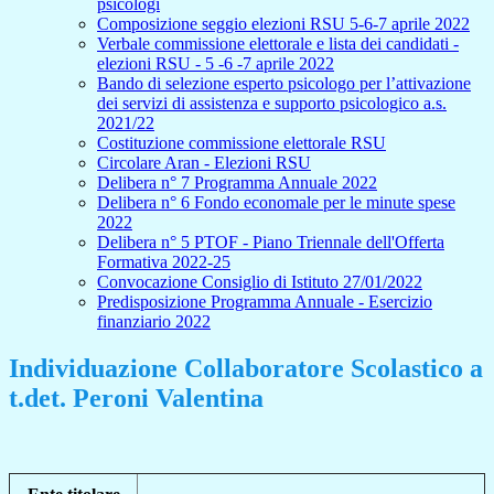
psicologi
Composizione seggio elezioni RSU 5-6-7 aprile 2022
Verbale commissione elettorale e lista dei candidati -
elezioni RSU - 5 -6 -7 aprile 2022
Bando di selezione esperto psicologo per l’attivazione
dei servizi di assistenza e supporto psicologico a.s.
2021/22
Costituzione commissione elettorale RSU
Circolare Aran - Elezioni RSU
Delibera n° 7 Programma Annuale 2022
Delibera n° 6 Fondo economale per le minute spese
2022
Delibera n° 5 PTOF - Piano Triennale dell'Offerta
Formativa 2022-25
Convocazione Consiglio di Istituto 27/01/2022
Predisposizione Programma Annuale - Esercizio
finanziario 2022
Individuazione Collaboratore Scolastico a
t.det. Peroni Valentina