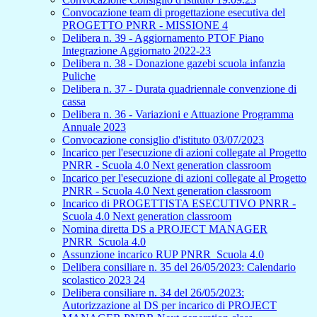
Convocazione team di progettazione esecutiva del
PROGETTO PNRR - MISSIONE 4
Delibera n. 39 - Aggiornamento PTOF Piano
Integrazione Aggiornato 2022-23
Delibera n. 38 - Donazione gazebi scuola infanzia
Puliche
Delibera n. 37 - Durata quadriennale convenzione di
cassa
Delibera n. 36 - Variazioni e Attuazione Programma
Annuale 2023
Convocazione consiglio d'istituto 03/07/2023
Incarico per l'esecuzione di azioni collegate al Progetto
PNRR - Scuola 4.0 Next generation classroom
Incarico per l'esecuzione di azioni collegate al Progetto
PNRR - Scuola 4.0 Next generation classroom
Incarico di PROGETTISTA ESECUTIVO PNRR -
Scuola 4.0 Next generation classroom
Nomina diretta DS a PROJECT MANAGER
PNRR_Scuola 4.0
Assunzione incarico RUP PNRR_Scuola 4.0
Delibera consiliare n. 35 del 26/05/2023: Calendario
scolastico 2023 24
Delibera consiliare n. 34 del 26/05/2023:
Autorizzazione al DS per incarico di PROJECT