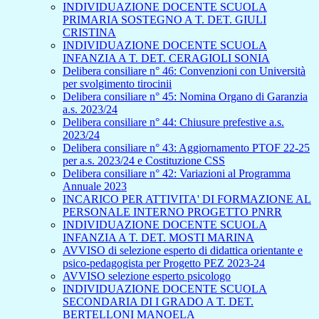
INDIVIDUAZIONE DOCENTE SCUOLA
PRIMARIA SOSTEGNO A T. DET. GIULI
CRISTINA
INDIVIDUAZIONE DOCENTE SCUOLA
INFANZIA A T. DET. CERAGIOLI SONIA
Delibera consiliare n° 46: Convenzioni con Università
per svolgimento tirocinii
Delibera consiliare n° 45: Nomina Organo di Garanzia
a.s. 2023/24
Delibera consiliare n° 44: Chiusure prefestive a.s.
2023/24
Delibera consiliare n° 43: Aggiornamento PTOF 22-25
per a.s. 2023/24 e Costituzione CSS
Delibera consiliare n° 42: Variazioni al Programma
Annuale 2023
INCARICO PER ATTIVITA' DI FORMAZIONE AL
PERSONALE INTERNO PROGETTO PNRR
INDIVIDUAZIONE DOCENTE SCUOLA
INFANZIA A T. DET. MOSTI MARINA
AVVISO di selezione esperto di didattica orientante e
psico-pedagogista per Progetto PEZ 2023-24
AVVISO selezione esperto psicologo
INDIVIDUAZIONE DOCENTE SCUOLA
SECONDARIA DI I GRADO A T. DET.
BERTELLONI MANOELA