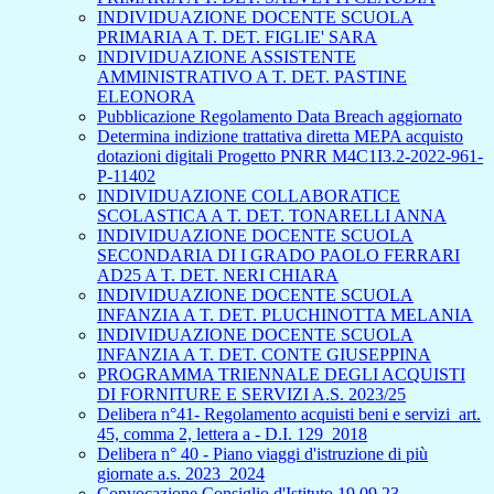
INDIVIDUAZIONE DOCENTE SCUOLA
PRIMARIA A T. DET. FIGLIE' SARA
INDIVIDUAZIONE ASSISTENTE
AMMINISTRATIVO A T. DET. PASTINE
ELEONORA
Pubblicazione Regolamento Data Breach aggiornato
Determina indizione trattativa diretta MEPA acquisto
dotazioni digitali Progetto PNRR M4C1I3.2-2022-961-
P-11402
INDIVIDUAZIONE COLLABORATICE
SCOLASTICA A T. DET. TONARELLI ANNA
INDIVIDUAZIONE DOCENTE SCUOLA
SECONDARIA DI I GRADO PAOLO FERRARI
AD25 A T. DET. NERI CHIARA
INDIVIDUAZIONE DOCENTE SCUOLA
INFANZIA A T. DET. PLUCHINOTTA MELANIA
INDIVIDUAZIONE DOCENTE SCUOLA
INFANZIA A T. DET. CONTE GIUSEPPINA
PROGRAMMA TRIENNALE DEGLI ACQUISTI
DI FORNITURE E SERVIZI A.S. 2023/25
Delibera n°41- Regolamento acquisti beni e servizi_art.
45, comma 2, lettera a - D.I. 129_2018
Delibera n° 40 - Piano viaggi d'istruzione di più
giornate a.s. 2023_2024
Convocazione Consiglio d'Istituto 19.09.23