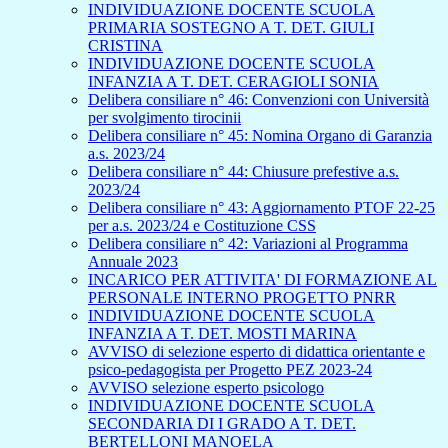
INDIVIDUAZIONE DOCENTE SCUOLA
PRIMARIA SOSTEGNO A T. DET. GIULI
CRISTINA
INDIVIDUAZIONE DOCENTE SCUOLA
INFANZIA A T. DET. CERAGIOLI SONIA
Delibera consiliare n° 46: Convenzioni con Università
per svolgimento tirocinii
Delibera consiliare n° 45: Nomina Organo di Garanzia
a.s. 2023/24
Delibera consiliare n° 44: Chiusure prefestive a.s.
2023/24
Delibera consiliare n° 43: Aggiornamento PTOF 22-25
per a.s. 2023/24 e Costituzione CSS
Delibera consiliare n° 42: Variazioni al Programma
Annuale 2023
INCARICO PER ATTIVITA' DI FORMAZIONE AL
PERSONALE INTERNO PROGETTO PNRR
INDIVIDUAZIONE DOCENTE SCUOLA
INFANZIA A T. DET. MOSTI MARINA
AVVISO di selezione esperto di didattica orientante e
psico-pedagogista per Progetto PEZ 2023-24
AVVISO selezione esperto psicologo
INDIVIDUAZIONE DOCENTE SCUOLA
SECONDARIA DI I GRADO A T. DET.
BERTELLONI MANOELA