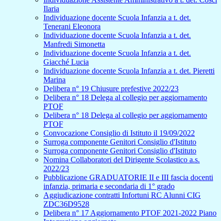
Ilaria
Individuazione docente Scuola Infanzia a t. det.
Tenerani Eleonora
Individuazione docente Scuola Infanzia a t. det.
Manfredi Simonetta
Individuazione docente Scuola Infanzia a t. det.
Giacché Lucia
Individuazione docente Scuola Infanzia a t. det. Pieretti
Marina
Delibera n° 19 Chiusure prefestive 2022/23
Delibera n° 18 Delega al collegio per aggiornamento
PTOF
Delibera n° 18 Delega al collegio per aggiornamento
PTOF
Convocazione Consiglio di Istituto il 19/09/2022
Surroga componente Genitori Consiglio d'Istituto
Surroga componente Genitori Consiglio d'Istituto
Nomina Collaboratori del Dirigente Scolastico a.s.
2022/23
Pubblicazione GRADUATORIE II e III fascia docenti
infanzia, primaria e secondaria di 1° grado
Aggiudicazione contratti Infortuni RC Alunni CIG
ZDC36D9528
Delibera n° 17 Aggiornamento PTOF 2021-2022 Piano