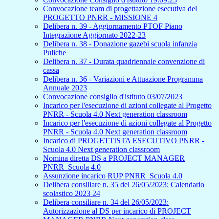
Convocazione team di progettazione esecutiva del
PROGETTO PNRR - MISSIONE 4
Delibera n. 39 - Aggiornamento PTOF Piano
Integrazione Aggiornato 2022-23
Delibera n. 38 - Donazione gazebi scuola infanzia
Puliche
Delibera n. 37 - Durata quadriennale convenzione di
cassa
Delibera n. 36 - Variazioni e Attuazione Programma
Annuale 2023
Convocazione consiglio d'istituto 03/07/2023
Incarico per l'esecuzione di azioni collegate al Progetto
PNRR - Scuola 4.0 Next generation classroom
Incarico per l'esecuzione di azioni collegate al Progetto
PNRR - Scuola 4.0 Next generation classroom
Incarico di PROGETTISTA ESECUTIVO PNRR -
Scuola 4.0 Next generation classroom
Nomina diretta DS a PROJECT MANAGER
PNRR_Scuola 4.0
Assunzione incarico RUP PNRR_Scuola 4.0
Delibera consiliare n. 35 del 26/05/2023: Calendario
scolastico 2023 24
Delibera consiliare n. 34 del 26/05/2023:
Autorizzazione al DS per incarico di PROJECT