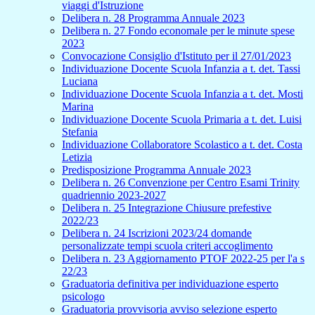
viaggi d'Istruzione
Delibera n. 28 Programma Annuale 2023
Delibera n. 27 Fondo economale per le minute spese
2023
Convocazione Consiglio d'Istituto per il 27/01/2023
Individuazione Docente Scuola Infanzia a t. det. Tassi
Luciana
Individuazione Docente Scuola Infanzia a t. det. Mosti
Marina
Individuazione Docente Scuola Primaria a t. det. Luisi
Stefania
Individuazione Collaboratore Scolastico a t. det. Costa
Letizia
Predisposizione Programma Annuale 2023
Delibera n. 26 Convenzione per Centro Esami Trinity
quadriennio 2023-2027
Delibera n. 25 Integrazione Chiusure prefestive
2022/23
Delibera n. 24 Iscrizioni 2023/24 domande
personalizzate tempi scuola criteri accoglimento
Delibera n. 23 Aggiornamento PTOF 2022-25 per l'a s
22/23
Graduatoria definitiva per individuazione esperto
psicologo
Graduatoria provvisoria avviso selezione esperto