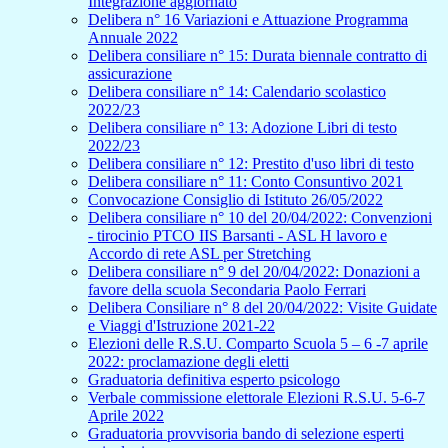
Integrazione aggiornato
Delibera n° 16 Variazioni e Attuazione Programma
Annuale 2022
Delibera consiliare n° 15: Durata biennale contratto di
assicurazione
Delibera consiliare n° 14: Calendario scolastico
2022/23
Delibera consiliare n° 13: Adozione Libri di testo
2022/23
Delibera consiliare n° 12: Prestito d'uso libri di testo
Delibera consiliare n° 11: Conto Consuntivo 2021
Convocazione Consiglio di Istituto 26/05/2022
Delibera consiliare n° 10 del 20/04/2022: Convenzioni
- tirocinio PTCO IIS Barsanti - ASL H lavoro e
Accordo di rete ASL per Stretching
Delibera consiliare n° 9 del 20/04/2022: Donazioni a
favore della scuola Secondaria Paolo Ferrari
Delibera Consiliare n° 8 del 20/04/2022: Visite Guidate
e Viaggi d'Istruzione 2021-22
Elezioni delle R.S.U. Comparto Scuola 5 – 6 -7 aprile
2022: proclamazione degli eletti
Graduatoria definitiva esperto psicologo
Verbale commissione elettorale Elezioni R.S.U. 5-6-7
Aprile 2022
Graduatoria provvisoria bando di selezione esperti