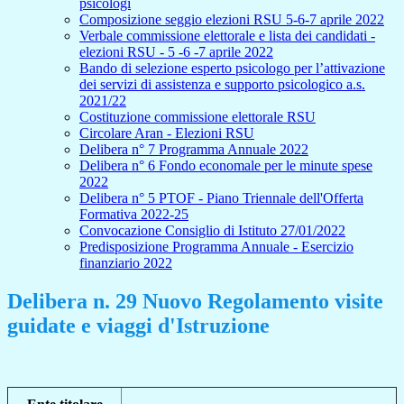
psicologi
Composizione seggio elezioni RSU 5-6-7 aprile 2022
Verbale commissione elettorale e lista dei candidati -
elezioni RSU - 5 -6 -7 aprile 2022
Bando di selezione esperto psicologo per l’attivazione
dei servizi di assistenza e supporto psicologico a.s.
2021/22
Costituzione commissione elettorale RSU
Circolare Aran - Elezioni RSU
Delibera n° 7 Programma Annuale 2022
Delibera n° 6 Fondo economale per le minute spese
2022
Delibera n° 5 PTOF - Piano Triennale dell'Offerta
Formativa 2022-25
Convocazione Consiglio di Istituto 27/01/2022
Predisposizione Programma Annuale - Esercizio
finanziario 2022
Delibera n. 29 Nuovo Regolamento visite
guidate e viaggi d'Istruzione