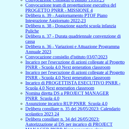
Convocazione team di progettazione esecutiva del
PROGETTO PNRR - MISSIONE 4
Delibera n. 39 - Aggiornamento PTOF Piano
Integrazione Aggiornato 2022-23
Delibera n. 38 - Donazione gazebi scuola infanzia
Puliche
Delibera n. 37 - Durata quadriennale convenzione di
cassa
Delibera n. 36 - Variazioni e Attuazione Programma
Annuale 2023
Convocazione consiglio d'istituto 03/07/2023
Incarico per l'esecuzione di azioni collegate al Progetto
PNRR - Scuola 4.0 Next generation classroom
Incarico per l'esecuzione di azioni collegate al Progetto
PNRR - Scuola 4.0 Next generation classroom
Incarico di PROGETTISTA ESECUTIVO PNRR -
Scuola 4.0 Next generation classroom
Nomina diretta DS a PROJECT MANAGER
PNRR_Scuola 4.0
Assunzione incarico RUP PNRR_Scuola 4.0
Delibera consiliare n. 35 del 26/05/2023: Calendario
scolastico 2023 24
Delibera consiliare n. 34 del 26/05/2023:
Autorizzazione al DS per incarico di PROJECT