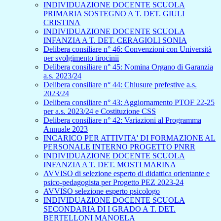
INDIVIDUAZIONE DOCENTE SCUOLA
PRIMARIA SOSTEGNO A T. DET. GIULI
CRISTINA
INDIVIDUAZIONE DOCENTE SCUOLA
INFANZIA A T. DET. CERAGIOLI SONIA
Delibera consiliare n° 46: Convenzioni con Università
per svolgimento tirocinii
Delibera consiliare n° 45: Nomina Organo di Garanzia
a.s. 2023/24
Delibera consiliare n° 44: Chiusure prefestive a.s.
2023/24
Delibera consiliare n° 43: Aggiornamento PTOF 22-25
per a.s. 2023/24 e Costituzione CSS
Delibera consiliare n° 42: Variazioni al Programma
Annuale 2023
INCARICO PER ATTIVITA' DI FORMAZIONE AL
PERSONALE INTERNO PROGETTO PNRR
INDIVIDUAZIONE DOCENTE SCUOLA
INFANZIA A T. DET. MOSTI MARINA
AVVISO di selezione esperto di didattica orientante e
psico-pedagogista per Progetto PEZ 2023-24
AVVISO selezione esperto psicologo
INDIVIDUAZIONE DOCENTE SCUOLA
SECONDARIA DI I GRADO A T. DET.
BERTELLONI MANOELA