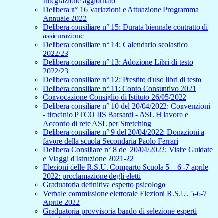
Integrazione aggiornato
Delibera n° 16 Variazioni e Attuazione Programma
Annuale 2022
Delibera consiliare n° 15: Durata biennale contratto di
assicurazione
Delibera consiliare n° 14: Calendario scolastico
2022/23
Delibera consiliare n° 13: Adozione Libri di testo
2022/23
Delibera consiliare n° 12: Prestito d'uso libri di testo
Delibera consiliare n° 11: Conto Consuntivo 2021
Convocazione Consiglio di Istituto 26/05/2022
Delibera consiliare n° 10 del 20/04/2022: Convenzioni
- tirocinio PTCO IIS Barsanti - ASL H lavoro e
Accordo di rete ASL per Stretching
Delibera consiliare n° 9 del 20/04/2022: Donazioni a
favore della scuola Secondaria Paolo Ferrari
Delibera Consiliare n° 8 del 20/04/2022: Visite Guidate
e Viaggi d'Istruzione 2021-22
Elezioni delle R.S.U. Comparto Scuola 5 – 6 -7 aprile
2022: proclamazione degli eletti
Graduatoria definitiva esperto psicologo
Verbale commissione elettorale Elezioni R.S.U. 5-6-7
Aprile 2022
Graduatoria provvisoria bando di selezione esperti