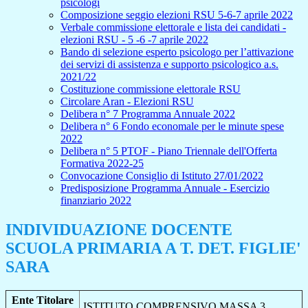
psicologi
Composizione seggio elezioni RSU 5-6-7 aprile 2022
Verbale commissione elettorale e lista dei candidati -
elezioni RSU - 5 -6 -7 aprile 2022
Bando di selezione esperto psicologo per l’attivazione
dei servizi di assistenza e supporto psicologico a.s.
2021/22
Costituzione commissione elettorale RSU
Circolare Aran - Elezioni RSU
Delibera n° 7 Programma Annuale 2022
Delibera n° 6 Fondo economale per le minute spese
2022
Delibera n° 5 PTOF - Piano Triennale dell'Offerta
Formativa 2022-25
Convocazione Consiglio di Istituto 27/01/2022
Predisposizione Programma Annuale - Esercizio
finanziario 2022
INDIVIDUAZIONE DOCENTE
SCUOLA PRIMARIA A T. DET. FIGLIE'
SARA
Ente Titolare
ISTITUTO COMPRENSIVO MASSA 3