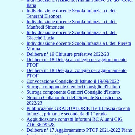
Ilaria
Individuazione docente Scuola Infanzia a t. det.
Tenerani Eleonora
Individuazione docente Scuola Infanzia a t. det.
Manfredi Simonetta
Individuazione docente Scuola Infanzia a t. det.
Giacché Lucia
Individuazione docente Scuola Infanzia a t. det. Pieretti
Marina
Delibera n° 19 Chiusure prefestive 2022/23
Delibera n° 18 Delega al collegio per aggiornamento
PTOF
Delibera n° 18 Delega al collegio per aggiornamento
PTOF
Convocazione Consiglio di Istituto il 19/09/2022
Surroga componente Genitori Consiglio d'Istituto
Surroga componente Genitori Consiglio d'Istituto
Nomina Collaboratori del Dirigente Scolastico a.s.
2022/23
Pubblicazione GRADUATORIE II e III fascia docenti
infanzia, primaria e secondaria di 1° grado
Aggiudicazione contratti Infortuni RC Alunni CIG
ZDC36D9528
Delibera n° 17 Aggiornamento PTOF 2021-2022 Piano