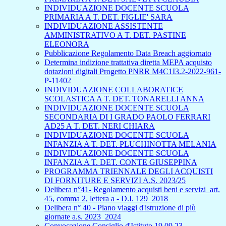
INDIVIDUAZIONE DOCENTE SCUOLA
PRIMARIA A T. DET. FIGLIE' SARA
INDIVIDUAZIONE ASSISTENTE
AMMINISTRATIVO A T. DET. PASTINE
ELEONORA
Pubblicazione Regolamento Data Breach aggiornato
Determina indizione trattativa diretta MEPA acquisto
dotazioni digitali Progetto PNRR M4C1I3.2-2022-961-
P-11402
INDIVIDUAZIONE COLLABORATICE
SCOLASTICA A T. DET. TONARELLI ANNA
INDIVIDUAZIONE DOCENTE SCUOLA
SECONDARIA DI I GRADO PAOLO FERRARI
AD25 A T. DET. NERI CHIARA
INDIVIDUAZIONE DOCENTE SCUOLA
INFANZIA A T. DET. PLUCHINOTTA MELANIA
INDIVIDUAZIONE DOCENTE SCUOLA
INFANZIA A T. DET. CONTE GIUSEPPINA
PROGRAMMA TRIENNALE DEGLI ACQUISTI
DI FORNITURE E SERVIZI A.S. 2023/25
Delibera n°41- Regolamento acquisti beni e servizi_art.
45, comma 2, lettera a - D.I. 129_2018
Delibera n° 40 - Piano viaggi d'istruzione di più
giornate a.s. 2023_2024
Convocazione Consiglio d'Istituto 19.09.23