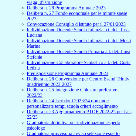
viaggi d'Istruzione
Delibera n. 28 Programma Annuale 2023
Delibera n. 27 Fondo economale per le minute spese
2023
Convocazione Consiglio d'Istituto per il 27/01/2023
Individuazione Docente Scuola Infanzia a t. det. Tassi
Luciana
Individuazione Docente Scuola Infanzia a t. det. Mosti
Marina
Individuazione Docente Scuola Primaria a t. det. Luisi
Stefania
Individuazione Collaboratore Scolastico a t. det. Costa
Letizia
Predisposizione Programma Annuale 2023
Delibera n. 26 Convenzione per Centro Esami Trinity
quadriennio 2023-2027
Delibera n. 25 Integrazione Chiusure prefestive
2022/23
Delibera n. 24 Iscrizioni 2023/24 domande
personalizzate tempi scuola criteri accoglimento
Delibera n. 23 Aggiornamento PTOF 2022-25 per l'a s
22/23
Graduatoria definitiva per individuazione esperto
psicologo
Graduatoria provvisoria avviso selezione esperto