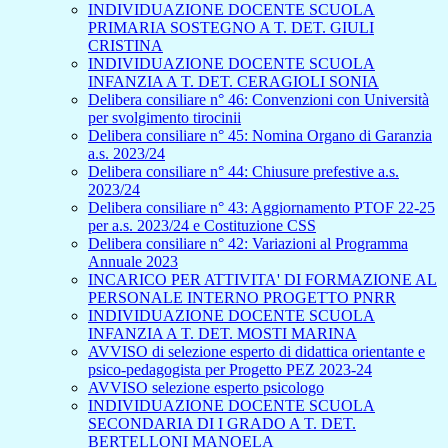
INDIVIDUAZIONE DOCENTE SCUOLA
PRIMARIA SOSTEGNO A T. DET. GIULI
CRISTINA
INDIVIDUAZIONE DOCENTE SCUOLA
INFANZIA A T. DET. CERAGIOLI SONIA
Delibera consiliare n° 46: Convenzioni con Università
per svolgimento tirocinii
Delibera consiliare n° 45: Nomina Organo di Garanzia
a.s. 2023/24
Delibera consiliare n° 44: Chiusure prefestive a.s.
2023/24
Delibera consiliare n° 43: Aggiornamento PTOF 22-25
per a.s. 2023/24 e Costituzione CSS
Delibera consiliare n° 42: Variazioni al Programma
Annuale 2023
INCARICO PER ATTIVITA' DI FORMAZIONE AL
PERSONALE INTERNO PROGETTO PNRR
INDIVIDUAZIONE DOCENTE SCUOLA
INFANZIA A T. DET. MOSTI MARINA
AVVISO di selezione esperto di didattica orientante e
psico-pedagogista per Progetto PEZ 2023-24
AVVISO selezione esperto psicologo
INDIVIDUAZIONE DOCENTE SCUOLA
SECONDARIA DI I GRADO A T. DET.
BERTELLONI MANOELA