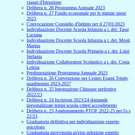
viaggi d'Istruzione
Delibera n. 28 Programma Annuale 2023
Delibera n. 27 Fondo economale per le minute spese
2023
Convocazione Consiglio d'Istituto per il 27/01/2023
Individuazione Docente Scuola Infanzia a t. det. Tassi
Luciana
Individuazione Docente Scuola Infanzia a t. det. Mosti
Marina
Individuazione Docente Scuola Primaria a t. det. Luisi
Stefania
Individuazione Collaboratore Scolastico a t. det. Costa
Letizia
Predisposizione Programma Annuale 2023
Delibera n. 26 Convenzione per Centro Esami Trinity
quadriennio 2023-2027
Delibera n. 25 Integrazione Chiusure prefestive
2022/23
Delibera n. 24 Iscrizioni 2023/24 domande
personalizzate tempi scuola criteri accoglimento
Delibera n. 23 Aggiornamento PTOF 2022-25 per l'a s
22/23
Graduatoria definitiva per individuazione esperto
psicologo
Graduatoria provvisoria avviso selezione esperto