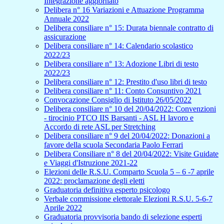
Integrazione aggiornato
Delibera n° 16 Variazioni e Attuazione Programma
Annuale 2022
Delibera consiliare n° 15: Durata biennale contratto di
assicurazione
Delibera consiliare n° 14: Calendario scolastico
2022/23
Delibera consiliare n° 13: Adozione Libri di testo
2022/23
Delibera consiliare n° 12: Prestito d'uso libri di testo
Delibera consiliare n° 11: Conto Consuntivo 2021
Convocazione Consiglio di Istituto 26/05/2022
Delibera consiliare n° 10 del 20/04/2022: Convenzioni
- tirocinio PTCO IIS Barsanti - ASL H lavoro e
Accordo di rete ASL per Stretching
Delibera consiliare n° 9 del 20/04/2022: Donazioni a
favore della scuola Secondaria Paolo Ferrari
Delibera Consiliare n° 8 del 20/04/2022: Visite Guidate
e Viaggi d'Istruzione 2021-22
Elezioni delle R.S.U. Comparto Scuola 5 – 6 -7 aprile
2022: proclamazione degli eletti
Graduatoria definitiva esperto psicologo
Verbale commissione elettorale Elezioni R.S.U. 5-6-7
Aprile 2022
Graduatoria provvisoria bando di selezione esperti