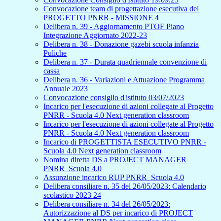
Convocazione team di progettazione esecutiva del
PROGETTO PNRR - MISSIONE 4
Delibera n. 39 - Aggiornamento PTOF Piano
Integrazione Aggiornato 2022-23
Delibera n. 38 - Donazione gazebi scuola infanzia
Puliche
Delibera n. 37 - Durata quadriennale convenzione di
cassa
Delibera n. 36 - Variazioni e Attuazione Programma
Annuale 2023
Convocazione consiglio d'istituto 03/07/2023
Incarico per l'esecuzione di azioni collegate al Progetto
PNRR - Scuola 4.0 Next generation classroom
Incarico per l'esecuzione di azioni collegate al Progetto
PNRR - Scuola 4.0 Next generation classroom
Incarico di PROGETTISTA ESECUTIVO PNRR -
Scuola 4.0 Next generation classroom
Nomina diretta DS a PROJECT MANAGER
PNRR_Scuola 4.0
Assunzione incarico RUP PNRR_Scuola 4.0
Delibera consiliare n. 35 del 26/05/2023: Calendario
scolastico 2023 24
Delibera consiliare n. 34 del 26/05/2023:
Autorizzazione al DS per incarico di PROJECT