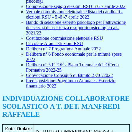
psicologi
Composizione seggio elezioni RSU 5-6-7 aprile 2022
Verbale commissione elettorale e lista dei candidati -
elezioni RSU - 5 -6 -7 aprile 2022
Bando di selezione esperto psicologo per l’attivazione
dei servizi di assistenza e supporto psicologico a.s.
2021/22
Costituzione commissione elettorale RSU
Circolare Aran - Elezioni RSU
Delibera n° 7 Programma Annuale 2022
Delibera n° 6 Fondo economale per le minute spese
2022
Delibera n° 5 PTOF - Piano Triennale dell'Offerta
Formativa 2022-25
Convocazione Consiglio di Istituto 27/01/2022
Predisposizione Programma Annuale - Esercizio
finanziario 2022
INDIVIDUAZIONE COLLABORATORE
SCOLASTICO A T. DET. MANFREDI
RAFFAELE
Ente Titolare
ISTITUTO COMPRENSIVO MASSA 3