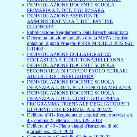
INDIVIDUAZIONE DOCENTE SCUOLA
PRIMARIA A T. DET. FIGLIE' SARA
INDIVIDUAZIONE ASSISTENTE
AMMINISTRATIVO A T. DET. PASTINE
ELEONORA
Pubblicazione Regolamento Data Breach aggiornato
Determina indizione trattativa diretta MEPA acquisto
dotazioni digitali Progetto PNRR M4C1I3.2-2022-961-
P-11402
INDIVIDUAZIONE COLLABORATICE
SCOLASTICA A T. DET. TONARELLI ANNA
INDIVIDUAZIONE DOCENTE SCUOLA
SECONDARIA DI I GRADO PAOLO FERRARI
AD25 A T. DET. NERI CHIARA
INDIVIDUAZIONE DOCENTE SCUOLA
INFANZIA A T. DET. PLUCHINOTTA MELANIA
INDIVIDUAZIONE DOCENTE SCUOLA
INFANZIA A T. DET. CONTE GIUSEPPINA
PROGRAMMA TRIENNALE DEGLI ACQUISTI
DI FORNITURE E SERVIZI A.S. 2023/25
Delibera n°41- Regolamento acquisti beni e servizi_art.
45, comma 2, lettera a - D.I. 129_2018
Delibera n° 40 - Piano viaggi d'istruzione di più
giornate a.s. 2023_2024
Convocazione Consiglio d'Istituto 19.09.23