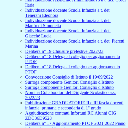
Ilaria
Individuazione docente Scuola Infanzia a t. det.
Tenerani Eleonora
Individuazione docente Scuola Infanzia a t. det.
Manfredi Simonetta
Individuazione docente Scuola Infanzia a t. det.
Giacché Lucia
Individuazione docente Scuola Infanzia a t. det. Pieretti
Marina
Delibera n° 19 Chiusure prefestive 2022/23
Delibera n° 18 Delega al collegio per aggiornamento
PTOF
Delibera n° 18 Delega al collegio per aggiornamento
PTOF
Convocazione Consiglio di Istituto il 19/09/2022
Surroga componente Genitori Consiglio d'Istituto
Surroga componente Genitori Consiglio d'Istituto
Nomina Collaboratori del Dirigente Scolastico a.s.
2022/23
Pubblicazione GRADUATORIE II e III fascia docenti
infanzia, primaria e secondaria di 1° grado
Aggiudicazione contratti Infortuni RC Alunni CIG
ZDC36D9528
Delibera n° 17 Aggiornamento PTOF 2021-2022 Piano