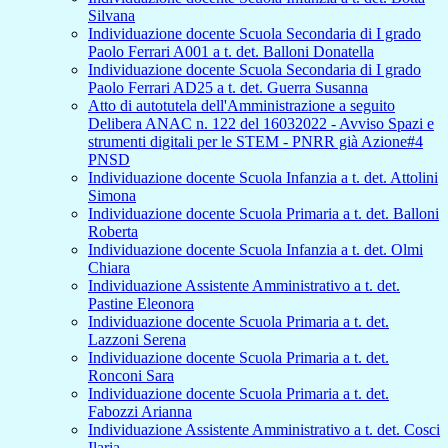
Silvana
Individuazione docente Scuola Secondaria di I grado
Paolo Ferrari A001 a t. det. Balloni Donatella
Individuazione docente Scuola Secondaria di I grado
Paolo Ferrari AD25 a t. det. Guerra Susanna
Atto di autotutela dell'Amministrazione a seguito
Delibera ANAC n. 122 del 16032022 - Avviso Spazi e
strumenti digitali per le STEM - PNRR già Azione#4
PNSD
Individuazione docente Scuola Infanzia a t. det. Attolini
Simona
Individuazione docente Scuola Primaria a t. det. Balloni
Roberta
Individuazione docente Scuola Infanzia a t. det. Olmi
Chiara
Individuazione Assistente Amministrativo a t. det.
Pastine Eleonora
Individuazione docente Scuola Primaria a t. det.
Lazzoni Serena
Individuazione docente Scuola Primaria a t. det.
Ronconi Sara
Individuazione docente Scuola Primaria a t. det.
Fabozzi Arianna
Individuazione Assistente Amministrativo a t. det. Cosci
Ilaria