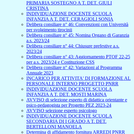
PRIMARIA SOSTEGNO A T. DET. GIULI
CRISTINA
INDIVIDUAZIONE DOCENTE SCUOLA
INFANZIA A T. DET. CERAGIOLI SONIA
Delibera consiliare n° 46: Convenzioni con Università
per svolgimento tirocinii
Delibera consiliare n° 45: Nomina Organo di Garanzia
a.s. 2023/24
Delibera consiliare n° 44: Chiusure prefestive a.s.
2023/24
Delibera consiliare n° 43: Aggiornamento PTOF 22-25
per a.s. 2023/24 e Costituzione CSS
Delibera consiliare n° 42: Variazioni al Programma
Annuale 2023
INCARICO PER ATTIVITA' DI FORMAZIONE AL
PERSONALE INTERNO PROGETTO PNRR
INDIVIDUAZIONE DOCENTE SCUOLA
INFANZIA A T. DET. MOSTI MARINA
AVVISO di selezione esperto di didattica orientante e
psico-pedagogista per Progetto PEZ 2023-24
AVVISO selezione esperto psicologo
INDIVIDUAZIONE DOCENTE SCUOLA
SECONDARIA DI I GRADO A T. DET.
BERTELLONI MANOELA
Determina di affidamento fornitura ARREDI PNRR