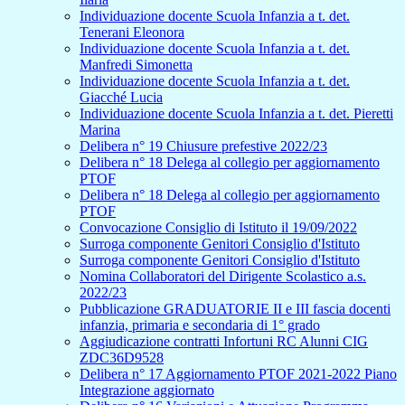
Individuazione docente Scuola Infanzia a t. det.
Tenerani Eleonora
Individuazione docente Scuola Infanzia a t. det.
Manfredi Simonetta
Individuazione docente Scuola Infanzia a t. det.
Giacché Lucia
Individuazione docente Scuola Infanzia a t. det. Pieretti
Marina
Delibera n° 19 Chiusure prefestive 2022/23
Delibera n° 18 Delega al collegio per aggiornamento
PTOF
Delibera n° 18 Delega al collegio per aggiornamento
PTOF
Convocazione Consiglio di Istituto il 19/09/2022
Surroga componente Genitori Consiglio d'Istituto
Surroga componente Genitori Consiglio d'Istituto
Nomina Collaboratori del Dirigente Scolastico a.s.
2022/23
Pubblicazione GRADUATORIE II e III fascia docenti
infanzia, primaria e secondaria di 1° grado
Aggiudicazione contratti Infortuni RC Alunni CIG
ZDC36D9528
Delibera n° 17 Aggiornamento PTOF 2021-2022 Piano
Integrazione aggiornato