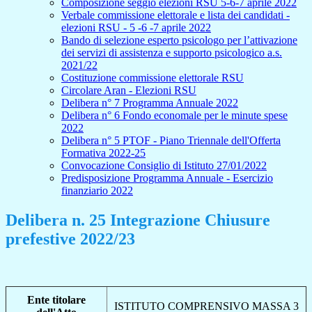
Composizione seggio elezioni RSU 5-6-7 aprile 2022
Verbale commissione elettorale e lista dei candidati -
elezioni RSU - 5 -6 -7 aprile 2022
Bando di selezione esperto psicologo per l’attivazione
dei servizi di assistenza e supporto psicologico a.s.
2021/22
Costituzione commissione elettorale RSU
Circolare Aran - Elezioni RSU
Delibera n° 7 Programma Annuale 2022
Delibera n° 6 Fondo economale per le minute spese
2022
Delibera n° 5 PTOF - Piano Triennale dell'Offerta
Formativa 2022-25
Convocazione Consiglio di Istituto 27/01/2022
Predisposizione Programma Annuale - Esercizio
finanziario 2022
Delibera n. 25 Integrazione Chiusure
prefestive 2022/23
Ente titolare
ISTITUTO COMPRENSIVO MASSA 3