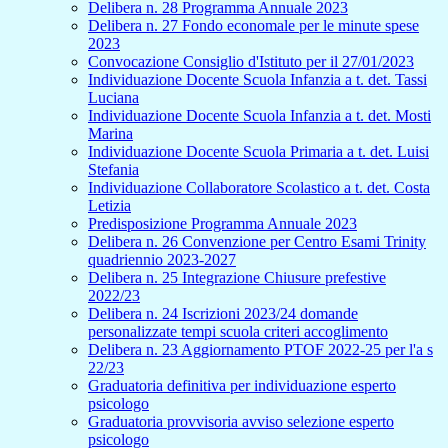
Delibera n. 28 Programma Annuale 2023
Delibera n. 27 Fondo economale per le minute spese
2023
Convocazione Consiglio d'Istituto per il 27/01/2023
Individuazione Docente Scuola Infanzia a t. det. Tassi
Luciana
Individuazione Docente Scuola Infanzia a t. det. Mosti
Marina
Individuazione Docente Scuola Primaria a t. det. Luisi
Stefania
Individuazione Collaboratore Scolastico a t. det. Costa
Letizia
Predisposizione Programma Annuale 2023
Delibera n. 26 Convenzione per Centro Esami Trinity
quadriennio 2023-2027
Delibera n. 25 Integrazione Chiusure prefestive
2022/23
Delibera n. 24 Iscrizioni 2023/24 domande
personalizzate tempi scuola criteri accoglimento
Delibera n. 23 Aggiornamento PTOF 2022-25 per l'a s
22/23
Graduatoria definitiva per individuazione esperto
psicologo
Graduatoria provvisoria avviso selezione esperto
psicologo