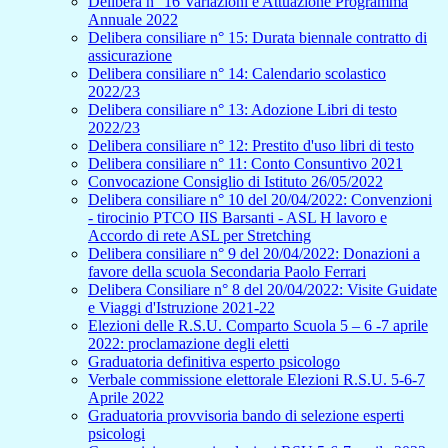
Delibera n° 16 Variazioni e Attuazione Programma
Annuale 2022
Delibera consiliare n° 15: Durata biennale contratto di
assicurazione
Delibera consiliare n° 14: Calendario scolastico
2022/23
Delibera consiliare n° 13: Adozione Libri di testo
2022/23
Delibera consiliare n° 12: Prestito d'uso libri di testo
Delibera consiliare n° 11: Conto Consuntivo 2021
Convocazione Consiglio di Istituto 26/05/2022
Delibera consiliare n° 10 del 20/04/2022: Convenzioni
- tirocinio PTCO IIS Barsanti - ASL H lavoro e
Accordo di rete ASL per Stretching
Delibera consiliare n° 9 del 20/04/2022: Donazioni a
favore della scuola Secondaria Paolo Ferrari
Delibera Consiliare n° 8 del 20/04/2022: Visite Guidate
e Viaggi d'Istruzione 2021-22
Elezioni delle R.S.U. Comparto Scuola 5 – 6 -7 aprile
2022: proclamazione degli eletti
Graduatoria definitiva esperto psicologo
Verbale commissione elettorale Elezioni R.S.U. 5-6-7
Aprile 2022
Graduatoria provvisoria bando di selezione esperti
psicologi