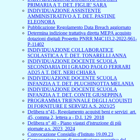
PRIMARIA A T. DET. FIGLIE' SARA
INDIVIDUAZIONE ASSISTENTE
AMMINISTRATIVO A T. DET. PASTINE
ELEONORA
Pubblicazione Regolamento Data Breach aggiornato
Determina indizione trattativa diretta MEPA acquisto
dotazioni digitali Progetto PNRR M4C1I3.2-2022-961-
P-11402
INDIVIDUAZIONE COLLABORATICE
SCOLASTICA A T. DET. TONARELLI ANNA
INDIVIDUAZIONE DOCENTE SCUOLA
SECONDARIA DI I GRADO PAOLO FERRARI
AD25 A T. DET. NERI CHIARA
INDIVIDUAZIONE DOCENTE SCUOLA
INFANZIA A T. DET. PLUCHINOTTA MELANIA
INDIVIDUAZIONE DOCENTE SCUOLA
INFANZIA A T. DET. CONTE GIUSEPPINA
PROGRAMMA TRIENNALE DEGLI ACQUISTI
DI FORNITURE E SERVIZI A.S. 2023/25
Delibera n°41- Regolamento acquisti beni e servizi_art.
45, comma 2, lettera a - D.I. 129_2018
Delibera n° 40 - Piano viaggi d'istruzione di più
giornate a.s. 2023_2024
Convocazione Consiglio d'Istituto 19.09.23
Convocazione team di progettazione esecutiva del