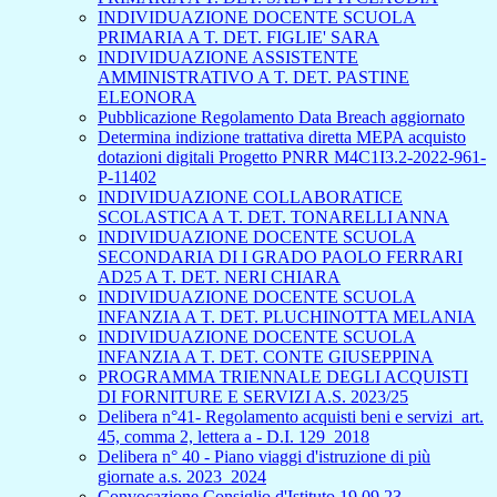
INDIVIDUAZIONE DOCENTE SCUOLA
PRIMARIA A T. DET. FIGLIE' SARA
INDIVIDUAZIONE ASSISTENTE
AMMINISTRATIVO A T. DET. PASTINE
ELEONORA
Pubblicazione Regolamento Data Breach aggiornato
Determina indizione trattativa diretta MEPA acquisto
dotazioni digitali Progetto PNRR M4C1I3.2-2022-961-
P-11402
INDIVIDUAZIONE COLLABORATICE
SCOLASTICA A T. DET. TONARELLI ANNA
INDIVIDUAZIONE DOCENTE SCUOLA
SECONDARIA DI I GRADO PAOLO FERRARI
AD25 A T. DET. NERI CHIARA
INDIVIDUAZIONE DOCENTE SCUOLA
INFANZIA A T. DET. PLUCHINOTTA MELANIA
INDIVIDUAZIONE DOCENTE SCUOLA
INFANZIA A T. DET. CONTE GIUSEPPINA
PROGRAMMA TRIENNALE DEGLI ACQUISTI
DI FORNITURE E SERVIZI A.S. 2023/25
Delibera n°41- Regolamento acquisti beni e servizi_art.
45, comma 2, lettera a - D.I. 129_2018
Delibera n° 40 - Piano viaggi d'istruzione di più
giornate a.s. 2023_2024
Convocazione Consiglio d'Istituto 19.09.23