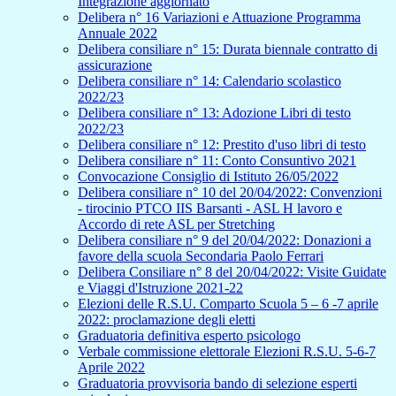
Integrazione aggiornato
Delibera n° 16 Variazioni e Attuazione Programma
Annuale 2022
Delibera consiliare n° 15: Durata biennale contratto di
assicurazione
Delibera consiliare n° 14: Calendario scolastico
2022/23
Delibera consiliare n° 13: Adozione Libri di testo
2022/23
Delibera consiliare n° 12: Prestito d'uso libri di testo
Delibera consiliare n° 11: Conto Consuntivo 2021
Convocazione Consiglio di Istituto 26/05/2022
Delibera consiliare n° 10 del 20/04/2022: Convenzioni
- tirocinio PTCO IIS Barsanti - ASL H lavoro e
Accordo di rete ASL per Stretching
Delibera consiliare n° 9 del 20/04/2022: Donazioni a
favore della scuola Secondaria Paolo Ferrari
Delibera Consiliare n° 8 del 20/04/2022: Visite Guidate
e Viaggi d'Istruzione 2021-22
Elezioni delle R.S.U. Comparto Scuola 5 – 6 -7 aprile
2022: proclamazione degli eletti
Graduatoria definitiva esperto psicologo
Verbale commissione elettorale Elezioni R.S.U. 5-6-7
Aprile 2022
Graduatoria provvisoria bando di selezione esperti