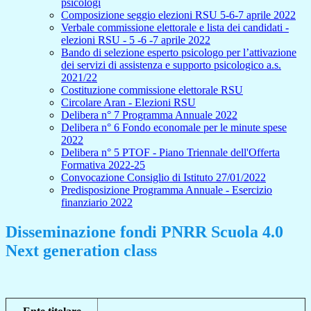
psicologi
Composizione seggio elezioni RSU 5-6-7 aprile 2022
Verbale commissione elettorale e lista dei candidati -
elezioni RSU - 5 -6 -7 aprile 2022
Bando di selezione esperto psicologo per l’attivazione
dei servizi di assistenza e supporto psicologico a.s.
2021/22
Costituzione commissione elettorale RSU
Circolare Aran - Elezioni RSU
Delibera n° 7 Programma Annuale 2022
Delibera n° 6 Fondo economale per le minute spese
2022
Delibera n° 5 PTOF - Piano Triennale dell'Offerta
Formativa 2022-25
Convocazione Consiglio di Istituto 27/01/2022
Predisposizione Programma Annuale - Esercizio
finanziario 2022
Disseminazione fondi PNRR Scuola 4.0
Next generation class