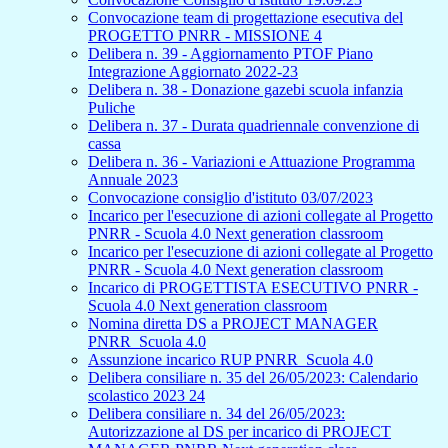
Convocazione team di progettazione esecutiva del
PROGETTO PNRR - MISSIONE 4
Delibera n. 39 - Aggiornamento PTOF Piano
Integrazione Aggiornato 2022-23
Delibera n. 38 - Donazione gazebi scuola infanzia
Puliche
Delibera n. 37 - Durata quadriennale convenzione di
cassa
Delibera n. 36 - Variazioni e Attuazione Programma
Annuale 2023
Convocazione consiglio d'istituto 03/07/2023
Incarico per l'esecuzione di azioni collegate al Progetto
PNRR - Scuola 4.0 Next generation classroom
Incarico per l'esecuzione di azioni collegate al Progetto
PNRR - Scuola 4.0 Next generation classroom
Incarico di PROGETTISTA ESECUTIVO PNRR -
Scuola 4.0 Next generation classroom
Nomina diretta DS a PROJECT MANAGER
PNRR_Scuola 4.0
Assunzione incarico RUP PNRR_Scuola 4.0
Delibera consiliare n. 35 del 26/05/2023: Calendario
scolastico 2023 24
Delibera consiliare n. 34 del 26/05/2023:
Autorizzazione al DS per incarico di PROJECT