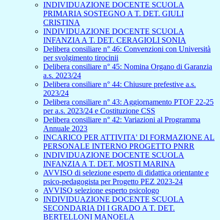
INDIVIDUAZIONE DOCENTE SCUOLA
PRIMARIA SOSTEGNO A T. DET. GIULI
CRISTINA
INDIVIDUAZIONE DOCENTE SCUOLA
INFANZIA A T. DET. CERAGIOLI SONIA
Delibera consiliare n° 46: Convenzioni con Università
per svolgimento tirocinii
Delibera consiliare n° 45: Nomina Organo di Garanzia
a.s. 2023/24
Delibera consiliare n° 44: Chiusure prefestive a.s.
2023/24
Delibera consiliare n° 43: Aggiornamento PTOF 22-25
per a.s. 2023/24 e Costituzione CSS
Delibera consiliare n° 42: Variazioni al Programma
Annuale 2023
INCARICO PER ATTIVITA' DI FORMAZIONE AL
PERSONALE INTERNO PROGETTO PNRR
INDIVIDUAZIONE DOCENTE SCUOLA
INFANZIA A T. DET. MOSTI MARINA
AVVISO di selezione esperto di didattica orientante e
psico-pedagogista per Progetto PEZ 2023-24
AVVISO selezione esperto psicologo
INDIVIDUAZIONE DOCENTE SCUOLA
SECONDARIA DI I GRADO A T. DET.
BERTELLONI MANOELA