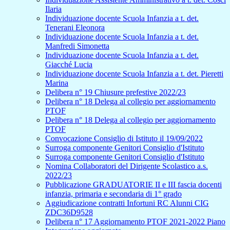
Ilaria
Individuazione docente Scuola Infanzia a t. det.
Tenerani Eleonora
Individuazione docente Scuola Infanzia a t. det.
Manfredi Simonetta
Individuazione docente Scuola Infanzia a t. det.
Giacché Lucia
Individuazione docente Scuola Infanzia a t. det. Pieretti
Marina
Delibera n° 19 Chiusure prefestive 2022/23
Delibera n° 18 Delega al collegio per aggiornamento
PTOF
Delibera n° 18 Delega al collegio per aggiornamento
PTOF
Convocazione Consiglio di Istituto il 19/09/2022
Surroga componente Genitori Consiglio d'Istituto
Surroga componente Genitori Consiglio d'Istituto
Nomina Collaboratori del Dirigente Scolastico a.s.
2022/23
Pubblicazione GRADUATORIE II e III fascia docenti
infanzia, primaria e secondaria di 1° grado
Aggiudicazione contratti Infortuni RC Alunni CIG
ZDC36D9528
Delibera n° 17 Aggiornamento PTOF 2021-2022 Piano