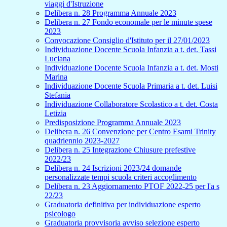
viaggi d'Istruzione
Delibera n. 28 Programma Annuale 2023
Delibera n. 27 Fondo economale per le minute spese
2023
Convocazione Consiglio d'Istituto per il 27/01/2023
Individuazione Docente Scuola Infanzia a t. det. Tassi
Luciana
Individuazione Docente Scuola Infanzia a t. det. Mosti
Marina
Individuazione Docente Scuola Primaria a t. det. Luisi
Stefania
Individuazione Collaboratore Scolastico a t. det. Costa
Letizia
Predisposizione Programma Annuale 2023
Delibera n. 26 Convenzione per Centro Esami Trinity
quadriennio 2023-2027
Delibera n. 25 Integrazione Chiusure prefestive
2022/23
Delibera n. 24 Iscrizioni 2023/24 domande
personalizzate tempi scuola criteri accoglimento
Delibera n. 23 Aggiornamento PTOF 2022-25 per l'a s
22/23
Graduatoria definitiva per individuazione esperto
psicologo
Graduatoria provvisoria avviso selezione esperto