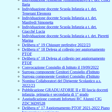
Ilaria
Individuazione docente Scuola Infanzia a t. det.
Tenerani Eleonora
Individuazione docente Scuola Infanzia a t. det.
Manfredi Simonetta
Individuazione docente Scuola Infanzia a t. det.
Giacché Lucia
Individuazione docente Scuola Infanzia a t. det. Pieretti
Marina
Delibera n° 19 Chiusure prefestive 2022/23
Delibera n° 18 Delega al collegio per aggiornamento
PTOF
Delibera n° 18 Delega al collegio per aggiornamento
PTOF
Convocazione Consiglio di Istituto il 19/09/2022
Surroga componente Genitori Consiglio d'Istituto
Surroga componente Genitori Consiglio d'Istituto
Nomina Collaboratori del Dirigente Scolastico a.s.
2022/23
Pubblicazione GRADUATORIE II e III fascia docenti
infanzia, primaria e secondaria di 1° grado
Aggiudicazione contratti Infortuni RC Alunni CIG
ZDC36D9528
Delibera n° 17 Aggiornamento PTOF 2021-2022 Piano