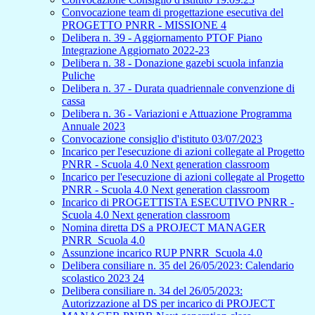
Convocazione team di progettazione esecutiva del
PROGETTO PNRR - MISSIONE 4
Delibera n. 39 - Aggiornamento PTOF Piano
Integrazione Aggiornato 2022-23
Delibera n. 38 - Donazione gazebi scuola infanzia
Puliche
Delibera n. 37 - Durata quadriennale convenzione di
cassa
Delibera n. 36 - Variazioni e Attuazione Programma
Annuale 2023
Convocazione consiglio d'istituto 03/07/2023
Incarico per l'esecuzione di azioni collegate al Progetto
PNRR - Scuola 4.0 Next generation classroom
Incarico per l'esecuzione di azioni collegate al Progetto
PNRR - Scuola 4.0 Next generation classroom
Incarico di PROGETTISTA ESECUTIVO PNRR -
Scuola 4.0 Next generation classroom
Nomina diretta DS a PROJECT MANAGER
PNRR_Scuola 4.0
Assunzione incarico RUP PNRR_Scuola 4.0
Delibera consiliare n. 35 del 26/05/2023: Calendario
scolastico 2023 24
Delibera consiliare n. 34 del 26/05/2023:
Autorizzazione al DS per incarico di PROJECT