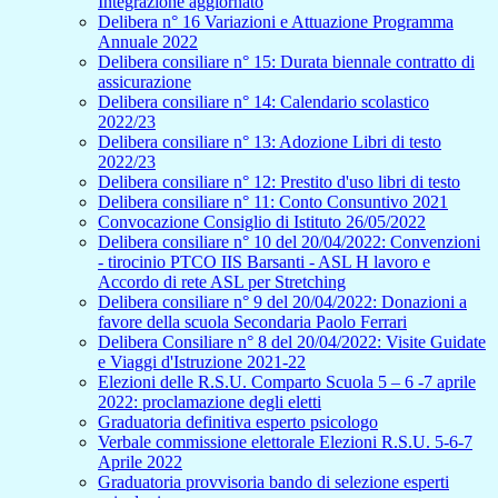
Integrazione aggiornato
Delibera n° 16 Variazioni e Attuazione Programma
Annuale 2022
Delibera consiliare n° 15: Durata biennale contratto di
assicurazione
Delibera consiliare n° 14: Calendario scolastico
2022/23
Delibera consiliare n° 13: Adozione Libri di testo
2022/23
Delibera consiliare n° 12: Prestito d'uso libri di testo
Delibera consiliare n° 11: Conto Consuntivo 2021
Convocazione Consiglio di Istituto 26/05/2022
Delibera consiliare n° 10 del 20/04/2022: Convenzioni
- tirocinio PTCO IIS Barsanti - ASL H lavoro e
Accordo di rete ASL per Stretching
Delibera consiliare n° 9 del 20/04/2022: Donazioni a
favore della scuola Secondaria Paolo Ferrari
Delibera Consiliare n° 8 del 20/04/2022: Visite Guidate
e Viaggi d'Istruzione 2021-22
Elezioni delle R.S.U. Comparto Scuola 5 – 6 -7 aprile
2022: proclamazione degli eletti
Graduatoria definitiva esperto psicologo
Verbale commissione elettorale Elezioni R.S.U. 5-6-7
Aprile 2022
Graduatoria provvisoria bando di selezione esperti