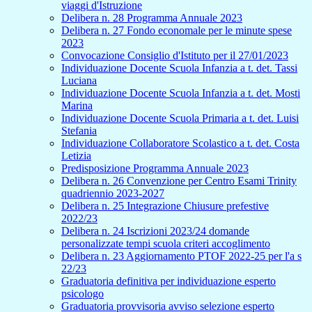
viaggi d'Istruzione
Delibera n. 28 Programma Annuale 2023
Delibera n. 27 Fondo economale per le minute spese
2023
Convocazione Consiglio d'Istituto per il 27/01/2023
Individuazione Docente Scuola Infanzia a t. det. Tassi
Luciana
Individuazione Docente Scuola Infanzia a t. det. Mosti
Marina
Individuazione Docente Scuola Primaria a t. det. Luisi
Stefania
Individuazione Collaboratore Scolastico a t. det. Costa
Letizia
Predisposizione Programma Annuale 2023
Delibera n. 26 Convenzione per Centro Esami Trinity
quadriennio 2023-2027
Delibera n. 25 Integrazione Chiusure prefestive
2022/23
Delibera n. 24 Iscrizioni 2023/24 domande
personalizzate tempi scuola criteri accoglimento
Delibera n. 23 Aggiornamento PTOF 2022-25 per l'a s
22/23
Graduatoria definitiva per individuazione esperto
psicologo
Graduatoria provvisoria avviso selezione esperto