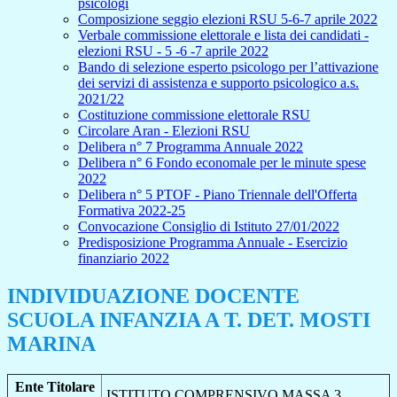
psicologi
Composizione seggio elezioni RSU 5-6-7 aprile 2022
Verbale commissione elettorale e lista dei candidati -
elezioni RSU - 5 -6 -7 aprile 2022
Bando di selezione esperto psicologo per l’attivazione
dei servizi di assistenza e supporto psicologico a.s.
2021/22
Costituzione commissione elettorale RSU
Circolare Aran - Elezioni RSU
Delibera n° 7 Programma Annuale 2022
Delibera n° 6 Fondo economale per le minute spese
2022
Delibera n° 5 PTOF - Piano Triennale dell'Offerta
Formativa 2022-25
Convocazione Consiglio di Istituto 27/01/2022
Predisposizione Programma Annuale - Esercizio
finanziario 2022
INDIVIDUAZIONE DOCENTE
SCUOLA INFANZIA A T. DET. MOSTI
MARINA
Ente Titolare
ISTITUTO COMPRENSIVO MASSA 3