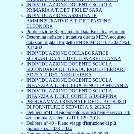
INDIVIDUAZIONE DOCENTE SCUOLA
PRIMARIA A T. DET. FIGLIE' SARA
INDIVIDUAZIONE ASSISTENTE
AMMINISTRATIVO A T. DET. PASTINE
ELEONORA
Pubblicazione Regolamento Data Breach aggiornato
Determina indizione trattativa diretta MEPA acquisto
dotazioni digitali Progetto PNRR M4C1I3.2-2022-961-
P-11402
INDIVIDUAZIONE COLLABORATICE
SCOLASTICA A T. DET. TONARELLI ANNA
INDIVIDUAZIONE DOCENTE SCUOLA
SECONDARIA DI I GRADO PAOLO FERRARI
AD25 A T. DET. NERI CHIARA
INDIVIDUAZIONE DOCENTE SCUOLA
INFANZIA A T. DET. PLUCHINOTTA MELANIA
INDIVIDUAZIONE DOCENTE SCUOLA
INFANZIA A T. DET. CONTE GIUSEPPINA
PROGRAMMA TRIENNALE DEGLI ACQUISTI
DI FORNITURE E SERVIZI A.S. 2023/25
Delibera n°41- Regolamento acquisti beni e servizi_art.
45, comma 2, lettera a - D.I. 129_2018
Delibera n° 40 - Piano viaggi d'istruzione di più
giornate a.s. 2023_2024
Convocazione Consiglio d'Istituto 19.09.23