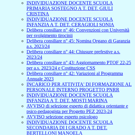
INDIVIDUAZIONE DOCENTE SCUOLA
PRIMARIA SOSTEGNO A T. DET. GIULI
CRISTINA
INDIVIDUAZIONE DOCENTE SCUOLA
INFANZIA A T. DET. CERAGIOLI SONIA
Delibera consiliare n° 46: Convenzioni con Università
per svolgimento tirocinii
Delibera consiliare n° 45: Nomina Organo di Garanzia
a.s. 2023/24
Delibera consiliare n° 44: Chiusure prefestive a.s.
2023/24
Delibera consiliare n° 43: Aggiornamento PTOF 22-25
per a.s. 2023/24 e Costituzione CSS
Delibera consiliare n° 42: Variazioni al Programma
Annuale 2023
INCARICO PER ATTIVITA' DI FORMAZIONE AL
PERSONALE INTERNO PROGETTO PNRR
INDIVIDUAZIONE DOCENTE SCUOLA
INFANZIA A T. DET. MOSTI MARINA
AVVISO di selezione esperto di didattica orientante e
psico-pedagogista per Progetto PEZ 2023-24
AVVISO selezione esperto psicologo
INDIVIDUAZIONE DOCENTE SCUOLA
SECONDARIA DI I GRADO A T. DET.
BERTELLONI MANOELA