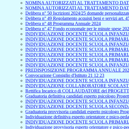
NOMINA AUTORIZZATI AL TRATTAMENTO DATI
NOMINA AUTORIZZATI AL TRATTAMENTO DATI
Delibera n° 50 Iscrizioni 2024/25 domande personalizzate
Delibera n° 49 Regolamento acquisti beni e servizi art. 
Delibera n° 48 Programma Annuale 2024
Delibera n° 47 Fondo economale per le minute spese 20
INDIVIDUAZIONE DOCENTE SCUOLA INFANZIA 
INDIVIDUAZIONE DOCENTE SCUOLA PRIMARIA 
INDIVIDUAZIONE DOCENTE SCUOLA INFANZIA
INDIVIDUAZIONE DOCENTE SCUOLA PRIMARIA 
INDIVIDUAZIONE DOCENTE SCUOLA PRIMARIA
INDIVIDUAZIONE DOCENTE SCUOLA PRIMARIA 
INDIVIDUAZIONE DOCENTE SCUOLA INFANZIA
PREDISPOSIZIONE PROGRAMMA ANNUALE 202
Convocazione Consiglio d'Istituto 21 12 23
INDIVIDUAZIONE DOCENTE SCUOLA INFANZIA 
INDIVIDUAZIONE COLLABORATORE SCOLASTICO
Rettifica Incarico di COLLAUDATORE del PROGETTO
Graduatoria definitiva candidati esperto psicologo Proge
INDIVIDUAZIONE DOCENTE SCUOLA INFANZIA 
INDIVIDUAZIONE DOCENTE SCUOLA SECONDA
Graduatoria provvisoria candidati esperto psicologo Pro
Individuazione definitiva esperto orientatore e psico-pe
INDIVIDUAZIONE DOCENTE SCUOLA PRIMARIA
Individuazione provvisoria esperto orientatore e psico-p