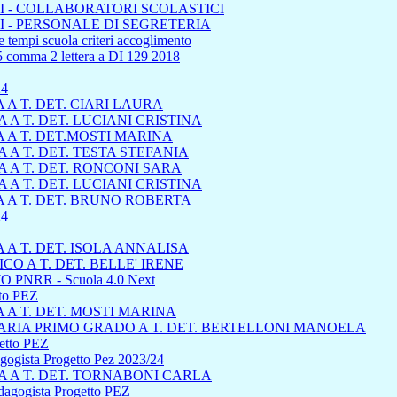
 - COLLABORATORI SCOLASTICI
 - PERSONALE DI SEGRETERIA
 tempi scuola criteri accoglimento
45 comma 2 lettera a DI 129 2018
24
A T. DET. CIARI LAURA
A T. DET. LUCIANI CRISTINA
 A T. DET.MOSTI MARINA
A T. DET. TESTA STEFANIA
 A T. DET. RONCONI SARA
A T. DET. LUCIANI CRISTINA
 A T. DET. BRUNO ROBERTA
4
A T. DET. ISOLA ANNALISA
 A T. DET. BELLE' IRENE
 PNRR - Scuola 4.0 Next
tto PEZ
A T. DET. MOSTI MARINA
RIA PRIMO GRADO A T. DET. BERTELLONI MANOELA
getto PEZ
dagogista Progetto Pez 2023/24
 A T. DET. TORNABONI CARLA
edagogista Progetto PEZ