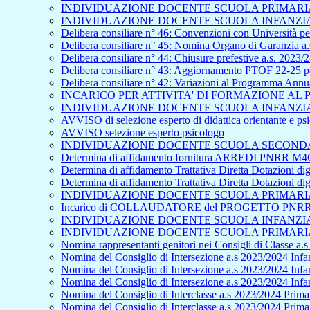
INDIVIDUAZIONE DOCENTE SCUOLA PRIMARIA 
INDIVIDUAZIONE DOCENTE SCUOLA INFANZIA 
Delibera consiliare n° 46: Convenzioni con Università per
Delibera consiliare n° 45: Nomina Organo di Garanzia a.
Delibera consiliare n° 44: Chiusure prefestive a.s. 2023/
Delibera consiliare n° 43: Aggiornamento PTOF 22-25 pe
Delibera consiliare n° 42: Variazioni al Programma Ann
INCARICO PER ATTIVITA' DI FORMAZIONE A
INDIVIDUAZIONE DOCENTE SCUOLA INFANZIA 
AVVISO di selezione esperto di didattica orientante e p
AVVISO selezione esperto psicologo
INDIVIDUAZIONE DOCENTE SCUOLA SECONDAR
Determina di affidamento fornitura ARREDI PNRR M4C
Determina di affidamento Trattativa Diretta Dotazioni
Determina di affidamento Trattativa Diretta Dotazioni
INDIVIDUAZIONE DOCENTE SCUOLA PRIMARIA 
Incarico di COLLAUDATORE del PROGETTO PNRR - S
INDIVIDUAZIONE DOCENTE SCUOLA INFANZIA 
INDIVIDUAZIONE DOCENTE SCUOLA PRIMARIA 
Nomina rappresentanti genitori nei Consigli di Classe a.
Nomina del Consiglio di Intersezione a.s 2023/2024 Infan
Nomina del Consiglio di Intersezione a.s 2023/2024 Infa
Nomina del Consiglio di Intersezione a.s 2023/2024 Inf
Nomina del Consiglio di Interclasse a.s 2023/2024 Primar
Nomina del Consiglio di Interclasse a.s 2023/2024 Prima