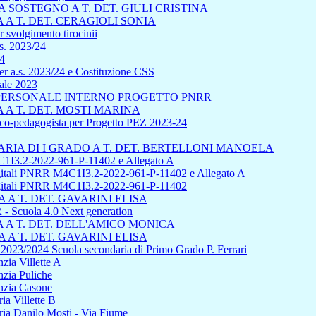
SOSTEGNO A T. DET. GIULI CRISTINA
A T. DET. CERAGIOLI SONIA
 svolgimento tirocinii
s. 2023/24
24
r a.s. 2023/24 e Costituzione CSS
uale 2023
L PERSONALE INTERNO PROGETTO PNRR
A T. DET. MOSTI MARINA
sico-pedagogista per Progetto PEZ 2023-24
IA DI I GRADO A T. DET. BERTELLONI MANOELA
1I3.2-2022-961-P-11402 e Allegato A
 digitali PNRR M4C1I3.2-2022-961-P-11402 e Allegato A
 digitali PNRR M4C1I3.2-2022-961-P-11402
A T. DET. GAVARINI ELISA
cuola 4.0 Next generation
A T. DET. DELL'AMICO MONICA
A T. DET. GAVARINI ELISA
s 2023/2024 Scuola secondaria di Primo Grado P. Ferrari
zia Villette A
nzia Puliche
anzia Casone
ia Villette B
ria Danilo Mosti - Via Fiume