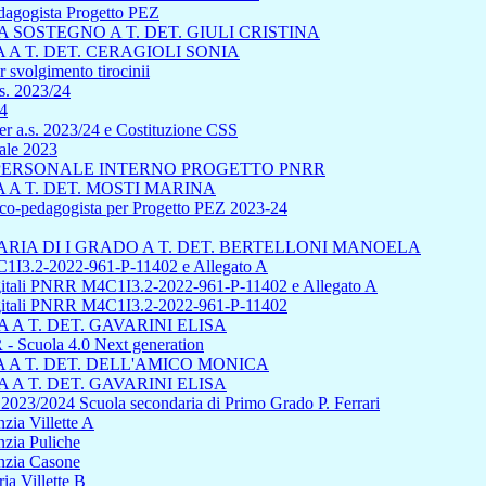
edagogista Progetto PEZ
SOSTEGNO A T. DET. GIULI CRISTINA
A T. DET. CERAGIOLI SONIA
 svolgimento tirocinii
s. 2023/24
24
r a.s. 2023/24 e Costituzione CSS
uale 2023
L PERSONALE INTERNO PROGETTO PNRR
A T. DET. MOSTI MARINA
sico-pedagogista per Progetto PEZ 2023-24
IA DI I GRADO A T. DET. BERTELLONI MANOELA
1I3.2-2022-961-P-11402 e Allegato A
 digitali PNRR M4C1I3.2-2022-961-P-11402 e Allegato A
 digitali PNRR M4C1I3.2-2022-961-P-11402
A T. DET. GAVARINI ELISA
cuola 4.0 Next generation
A T. DET. DELL'AMICO MONICA
A T. DET. GAVARINI ELISA
s 2023/2024 Scuola secondaria di Primo Grado P. Ferrari
zia Villette A
nzia Puliche
anzia Casone
ia Villette B