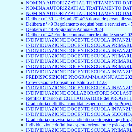
NOMINA AUTORIZZATI AL TRATTAMENTO DAT
NOMINA AUTORIZZATI AL TRATTAMENTO DATI
NOMINA AUTORIZZATI AL TRATTAMENTO DATI
Delibera n° 50 Iscrizioni 2024/25 domande personalizzate
Delibera n° 49 Regolamento acquisti beni e servizi art. 
Delibera n° 48 Programma Annuale 2024
Delibera n° 47 Fondo economale per le minute spese 20
INDIVIDUAZIONE DOCENTE SCUOLA INFANZIA 
INDIVIDUAZIONE DOCENTE SCUOLA PRIMARIA 
INDIVIDUAZIONE DOCENTE SCUOLA INFANZIA
INDIVIDUAZIONE DOCENTE SCUOLA PRIMARIA 
INDIVIDUAZIONE DOCENTE SCUOLA PRIMARIA
INDIVIDUAZIONE DOCENTE SCUOLA PRIMARIA 
INDIVIDUAZIONE DOCENTE SCUOLA INFANZIA
PREDISPOSIZIONE PROGRAMMA ANNUALE 202
Convocazione Consiglio d'Istituto 21 12 23
INDIVIDUAZIONE DOCENTE SCUOLA INFANZIA 
INDIVIDUAZIONE COLLABORATORE SCOLASTICO
Rettifica Incarico di COLLAUDATORE del PROGETTO
Graduatoria definitiva candidati esperto psicologo Proge
INDIVIDUAZIONE DOCENTE SCUOLA INFANZIA 
INDIVIDUAZIONE DOCENTE SCUOLA SECONDA
Graduatoria provvisoria candidati esperto psicologo Pro
Individuazione definitiva esperto orientatore e psico-pe
INDIVIDUAZIONE DOCENTE SCUOLA PRIMARIA