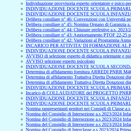
Individuazione provvisoria esperto orientatore e psico-p
INDIVIDUAZIONE DOCENTE SCUOLA PRIMARIA 
INDIVIDUAZIONE DOCENTE SCUOLA INFANZIA 
Delibera consiliare n° 46: Convenzioni con Università per
Delibera consiliare n° 45: Nomina Organo di Garanzia a.
Delibera consiliare n° 44: Chiusure prefestive a.s. 2023/
Delibera consiliare n° 43: Aggiornamento PTOF 22-25 pe
Delibera consiliare n° 42: Variazioni al Programma Ann
INCARICO PER ATTIVITA' DI FORMAZIONE A
INDIVIDUAZIONE DOCENTE SCUOLA INFANZIA 
AVVISO di selezione esperto di didattica orientante e p
AVVISO selezione esperto psicologo
INDIVIDUAZIONE DOCENTE SCUOLA SECONDAR
Determina di affidamento fornitura ARREDI PNRR M4C
Determina di affidamento Trattativa Diretta Dotazioni
Determina di affidamento Trattativa Diretta Dotazioni
INDIVIDUAZIONE DOCENTE SCUOLA PRIMARIA 
Incarico di COLLAUDATORE del PROGETTO PNRR - S
INDIVIDUAZIONE DOCENTE SCUOLA INFANZIA 
INDIVIDUAZIONE DOCENTE SCUOLA PRIMARIA 
Nomina rappresentanti genitori nei Consigli di Classe a.
Nomina del Consiglio di Intersezione a.s 2023/2024 Infan
Nomina del Consiglio di Intersezione a.s 2023/2024 Infa
Nomina del Consiglio di Intersezione a.s 2023/2024 Inf
Nomina del Consiglio di Interclasse a.s 2023/2024 Primar