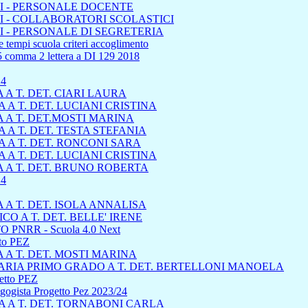
I - PERSONALE DOCENTE
 - COLLABORATORI SCOLASTICI
 - PERSONALE DI SEGRETERIA
 tempi scuola criteri accoglimento
45 comma 2 lettera a DI 129 2018
24
A T. DET. CIARI LAURA
A T. DET. LUCIANI CRISTINA
 A T. DET.MOSTI MARINA
A T. DET. TESTA STEFANIA
 A T. DET. RONCONI SARA
A T. DET. LUCIANI CRISTINA
 A T. DET. BRUNO ROBERTA
4
A T. DET. ISOLA ANNALISA
 A T. DET. BELLE' IRENE
 PNRR - Scuola 4.0 Next
tto PEZ
A T. DET. MOSTI MARINA
RIA PRIMO GRADO A T. DET. BERTELLONI MANOELA
getto PEZ
dagogista Progetto Pez 2023/24
 A T. DET. TORNABONI CARLA