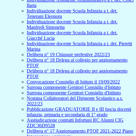
Ilaria
Individuazione docente Scuola Infanzia a t. det.
Tenerani Eleonora
Individuazione docente Scuola Infanzia a t. det.
Manfredi Simonetta
Individuazione docente Scuola Infanzia a t. det.
Giacché Lucia
Individuazione docente Scuola Infanzia a t. det. Pieretti
Marina
Delibera n° 19 Chiusure prefestive 2022/23
Delibera n° 18 Delega al collegio per aggiornamento
PTOF
Delibera n° 18 Delega al collegio per aggiornamento
PTOF
Convocazione Consiglio di Istituto il 19/09/2022
Surroga componente Genitori Consiglio d'Istituto
Surroga componente Genitori Consiglio d'Istituto
Nomina Collaboratori del Dirigente Scolastico a.s.
2022/23
Pubblicazione GRADUATORIE II e III fascia docenti
infanzia, primaria e secondaria di 1° grado
Aggiudicazione contratti Infortuni RC Alunni CIG
ZDC36D9528
Delibera n° 17 Aggiornamento PTOF 2021-2022 Piano