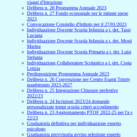
viaggi d'Istruzione
Delibera n. 28 Programma Annuale 2023
Delibera n. 27 Fondo economale per le minute spese
2023
Convocazione Consiglio d'Istituto per il 27/01/2023
Individuazione Docente Scuola Infanzia a t. det. Tassi
Luciana
Individuazione Docente Scuola Infanzia a t. det. Mosti
Marina
Individuazione Docente Scuola Primaria a t. det. Luisi
Stefania
Individuazione Collaboratore Scolastico a t. det. Costa
Letizia
Predisposizione Programma Annuale 2023
Delibera n. 26 Convenzione per Centro Esami Trinity
quadriennio 2023-2027
Delibera n. 25 Integrazione Chiusure prefestive
2022/23
Delibera n. 24 Iscrizioni 2023/24 domande
personalizzate tempi scuola criteri accoglimento
Delibera n. 23 Aggiornamento PTOF 2022-25 per l'a s
22/23
Graduatoria definitiva per individuazione esperto
psicologo
Graduatoria provvisoria avviso selezione esperto