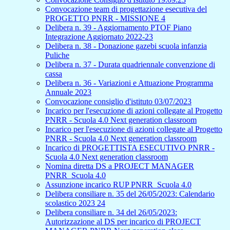
Convocazione team di progettazione esecutiva del
PROGETTO PNRR - MISSIONE 4
Delibera n. 39 - Aggiornamento PTOF Piano
Integrazione Aggiornato 2022-23
Delibera n. 38 - Donazione gazebi scuola infanzia
Puliche
Delibera n. 37 - Durata quadriennale convenzione di
cassa
Delibera n. 36 - Variazioni e Attuazione Programma
Annuale 2023
Convocazione consiglio d'istituto 03/07/2023
Incarico per l'esecuzione di azioni collegate al Progetto
PNRR - Scuola 4.0 Next generation classroom
Incarico per l'esecuzione di azioni collegate al Progetto
PNRR - Scuola 4.0 Next generation classroom
Incarico di PROGETTISTA ESECUTIVO PNRR -
Scuola 4.0 Next generation classroom
Nomina diretta DS a PROJECT MANAGER
PNRR_Scuola 4.0
Assunzione incarico RUP PNRR_Scuola 4.0
Delibera consiliare n. 35 del 26/05/2023: Calendario
scolastico 2023 24
Delibera consiliare n. 34 del 26/05/2023:
Autorizzazione al DS per incarico di PROJECT