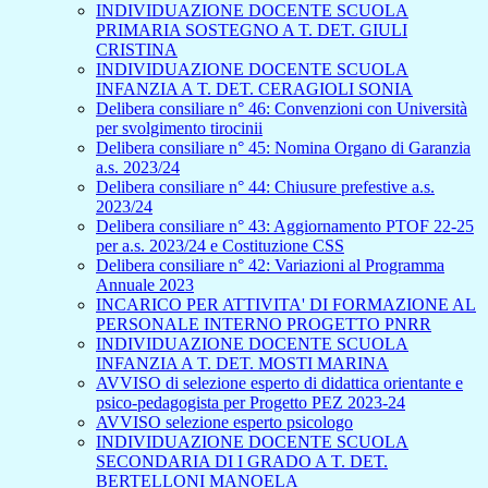
INDIVIDUAZIONE DOCENTE SCUOLA
PRIMARIA SOSTEGNO A T. DET. GIULI
CRISTINA
INDIVIDUAZIONE DOCENTE SCUOLA
INFANZIA A T. DET. CERAGIOLI SONIA
Delibera consiliare n° 46: Convenzioni con Università
per svolgimento tirocinii
Delibera consiliare n° 45: Nomina Organo di Garanzia
a.s. 2023/24
Delibera consiliare n° 44: Chiusure prefestive a.s.
2023/24
Delibera consiliare n° 43: Aggiornamento PTOF 22-25
per a.s. 2023/24 e Costituzione CSS
Delibera consiliare n° 42: Variazioni al Programma
Annuale 2023
INCARICO PER ATTIVITA' DI FORMAZIONE AL
PERSONALE INTERNO PROGETTO PNRR
INDIVIDUAZIONE DOCENTE SCUOLA
INFANZIA A T. DET. MOSTI MARINA
AVVISO di selezione esperto di didattica orientante e
psico-pedagogista per Progetto PEZ 2023-24
AVVISO selezione esperto psicologo
INDIVIDUAZIONE DOCENTE SCUOLA
SECONDARIA DI I GRADO A T. DET.
BERTELLONI MANOELA