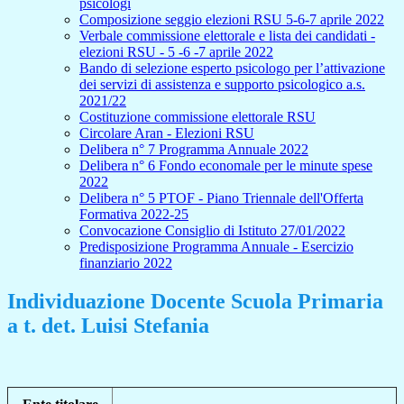
psicologi
Composizione seggio elezioni RSU 5-6-7 aprile 2022
Verbale commissione elettorale e lista dei candidati -
elezioni RSU - 5 -6 -7 aprile 2022
Bando di selezione esperto psicologo per l’attivazione
dei servizi di assistenza e supporto psicologico a.s.
2021/22
Costituzione commissione elettorale RSU
Circolare Aran - Elezioni RSU
Delibera n° 7 Programma Annuale 2022
Delibera n° 6 Fondo economale per le minute spese
2022
Delibera n° 5 PTOF - Piano Triennale dell'Offerta
Formativa 2022-25
Convocazione Consiglio di Istituto 27/01/2022
Predisposizione Programma Annuale - Esercizio
finanziario 2022
Individuazione Docente Scuola Primaria
a t. det. Luisi Stefania