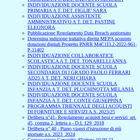
INDIVIDUAZIONE DOCENTE SCUOLA
PRIMARIA A T. DET. FIGLIE' SARA
INDIVIDUAZIONE ASSISTENTE
AMMINISTRATIVO A T. DET. PASTINE
ELEONORA
Pubblicazione Regolamento Data Breach aggiornato
Determina indizione trattativa diretta MEPA acquisto
dotazioni digitali Progetto PNRR M4C1I3.2-2022-961-
P-11402
INDIVIDUAZIONE COLLABORATICE
SCOLASTICA A T. DET. TONARELLI ANNA
INDIVIDUAZIONE DOCENTE SCUOLA
SECONDARIA DI I GRADO PAOLO FERRARI
AD25 A T. DET. NERI CHIARA
INDIVIDUAZIONE DOCENTE SCUOLA
INFANZIA A T. DET. PLUCHINOTTA MELANIA
INDIVIDUAZIONE DOCENTE SCUOLA
INFANZIA A T. DET. CONTE GIUSEPPINA
PROGRAMMA TRIENNALE DEGLI ACQUISTI
DI FORNITURE E SERVIZI A.S. 2023/25
Delibera n°41- Regolamento acquisti beni e servizi_art.
45, comma 2, lettera a - D.I. 129_2018
Delibera n° 40 - Piano viaggi d'istruzione di più
giornate a.s. 2023_2024
Convocazione Consiglio d'Istituto 19.09.23