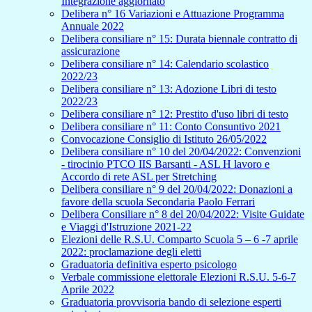
Integrazione aggiornato
Delibera n° 16 Variazioni e Attuazione Programma
Annuale 2022
Delibera consiliare n° 15: Durata biennale contratto di
assicurazione
Delibera consiliare n° 14: Calendario scolastico
2022/23
Delibera consiliare n° 13: Adozione Libri di testo
2022/23
Delibera consiliare n° 12: Prestito d'uso libri di testo
Delibera consiliare n° 11: Conto Consuntivo 2021
Convocazione Consiglio di Istituto 26/05/2022
Delibera consiliare n° 10 del 20/04/2022: Convenzioni
- tirocinio PTCO IIS Barsanti - ASL H lavoro e
Accordo di rete ASL per Stretching
Delibera consiliare n° 9 del 20/04/2022: Donazioni a
favore della scuola Secondaria Paolo Ferrari
Delibera Consiliare n° 8 del 20/04/2022: Visite Guidate
e Viaggi d'Istruzione 2021-22
Elezioni delle R.S.U. Comparto Scuola 5 – 6 -7 aprile
2022: proclamazione degli eletti
Graduatoria definitiva esperto psicologo
Verbale commissione elettorale Elezioni R.S.U. 5-6-7
Aprile 2022
Graduatoria provvisoria bando di selezione esperti