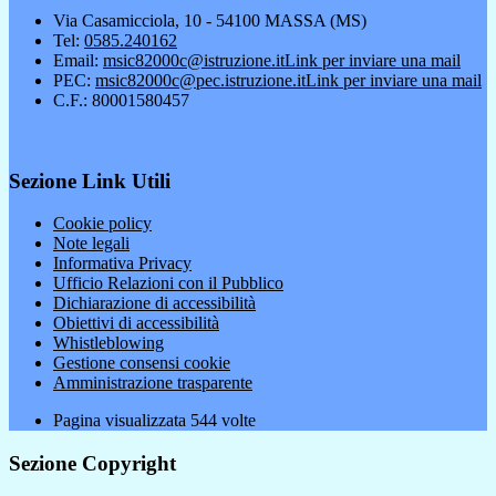
Via Casamicciola, 10 - 54100 MASSA (MS)
Tel:
0585.240162
Email:
msic82000c@istruzione.it
Link per inviare una mail
PEC:
msic82000c@pec.istruzione.it
Link per inviare una mail
C.F.: 80001580457
Sezione Link Utili
Cookie policy
Note legali
Informativa Privacy
Ufficio Relazioni con il Pubblico
Dichiarazione di accessibilità
Obiettivi di accessibilità
Whistleblowing
Gestione consensi cookie
Amministrazione trasparente
Pagina visualizzata
544
volte
Sezione Copyright