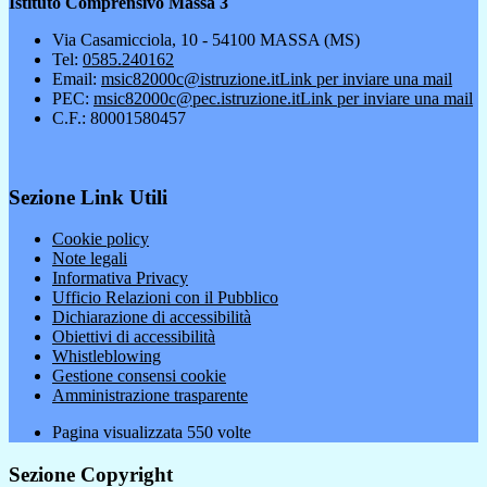
Istituto Comprensivo Massa 3
Via Casamicciola, 10 - 54100 MASSA (MS)
Tel:
0585.240162
Email:
msic82000c@istruzione.it
Link per inviare una mail
PEC:
msic82000c@pec.istruzione.it
Link per inviare una mail
C.F.: 80001580457
Sezione Link Utili
Cookie policy
Note legali
Informativa Privacy
Ufficio Relazioni con il Pubblico
Dichiarazione di accessibilità
Obiettivi di accessibilità
Whistleblowing
Gestione consensi cookie
Amministrazione trasparente
Pagina visualizzata
550
volte
Sezione Copyright