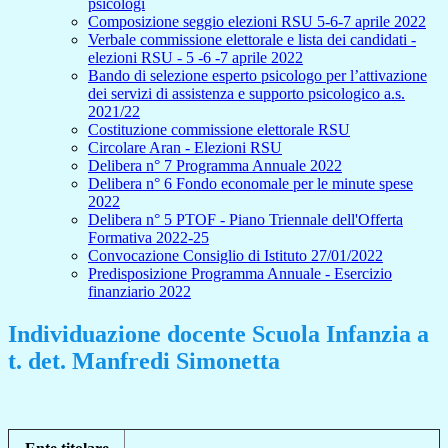
psicologi
Composizione seggio elezioni RSU 5-6-7 aprile 2022
Verbale commissione elettorale e lista dei candidati -
elezioni RSU - 5 -6 -7 aprile 2022
Bando di selezione esperto psicologo per l’attivazione
dei servizi di assistenza e supporto psicologico a.s.
2021/22
Costituzione commissione elettorale RSU
Circolare Aran - Elezioni RSU
Delibera n° 7 Programma Annuale 2022
Delibera n° 6 Fondo economale per le minute spese
2022
Delibera n° 5 PTOF - Piano Triennale dell'Offerta
Formativa 2022-25
Convocazione Consiglio di Istituto 27/01/2022
Predisposizione Programma Annuale - Esercizio
finanziario 2022
Individuazione docente Scuola Infanzia a
t. det. Manfredi Simonetta