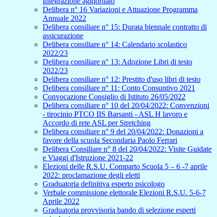
Integrazione aggiornato
Delibera n° 16 Variazioni e Attuazione Programma
Annuale 2022
Delibera consiliare n° 15: Durata biennale contratto di
assicurazione
Delibera consiliare n° 14: Calendario scolastico
2022/23
Delibera consiliare n° 13: Adozione Libri di testo
2022/23
Delibera consiliare n° 12: Prestito d'uso libri di testo
Delibera consiliare n° 11: Conto Consuntivo 2021
Convocazione Consiglio di Istituto 26/05/2022
Delibera consiliare n° 10 del 20/04/2022: Convenzioni
- tirocinio PTCO IIS Barsanti - ASL H lavoro e
Accordo di rete ASL per Stretching
Delibera consiliare n° 9 del 20/04/2022: Donazioni a
favore della scuola Secondaria Paolo Ferrari
Delibera Consiliare n° 8 del 20/04/2022: Visite Guidate
e Viaggi d'Istruzione 2021-22
Elezioni delle R.S.U. Comparto Scuola 5 – 6 -7 aprile
2022: proclamazione degli eletti
Graduatoria definitiva esperto psicologo
Verbale commissione elettorale Elezioni R.S.U. 5-6-7
Aprile 2022
Graduatoria provvisoria bando di selezione esperti