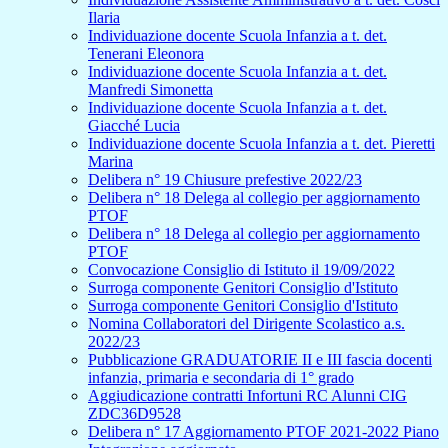
Ilaria
Individuazione docente Scuola Infanzia a t. det.
Tenerani Eleonora
Individuazione docente Scuola Infanzia a t. det.
Manfredi Simonetta
Individuazione docente Scuola Infanzia a t. det.
Giacché Lucia
Individuazione docente Scuola Infanzia a t. det. Pieretti
Marina
Delibera n° 19 Chiusure prefestive 2022/23
Delibera n° 18 Delega al collegio per aggiornamento
PTOF
Delibera n° 18 Delega al collegio per aggiornamento
PTOF
Convocazione Consiglio di Istituto il 19/09/2022
Surroga componente Genitori Consiglio d'Istituto
Surroga componente Genitori Consiglio d'Istituto
Nomina Collaboratori del Dirigente Scolastico a.s.
2022/23
Pubblicazione GRADUATORIE II e III fascia docenti
infanzia, primaria e secondaria di 1° grado
Aggiudicazione contratti Infortuni RC Alunni CIG
ZDC36D9528
Delibera n° 17 Aggiornamento PTOF 2021-2022 Piano