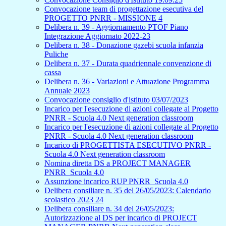
Convocazione team di progettazione esecutiva del
PROGETTO PNRR - MISSIONE 4
Delibera n. 39 - Aggiornamento PTOF Piano
Integrazione Aggiornato 2022-23
Delibera n. 38 - Donazione gazebi scuola infanzia
Puliche
Delibera n. 37 - Durata quadriennale convenzione di
cassa
Delibera n. 36 - Variazioni e Attuazione Programma
Annuale 2023
Convocazione consiglio d'istituto 03/07/2023
Incarico per l'esecuzione di azioni collegate al Progetto
PNRR - Scuola 4.0 Next generation classroom
Incarico per l'esecuzione di azioni collegate al Progetto
PNRR - Scuola 4.0 Next generation classroom
Incarico di PROGETTISTA ESECUTIVO PNRR -
Scuola 4.0 Next generation classroom
Nomina diretta DS a PROJECT MANAGER
PNRR_Scuola 4.0
Assunzione incarico RUP PNRR_Scuola 4.0
Delibera consiliare n. 35 del 26/05/2023: Calendario
scolastico 2023 24
Delibera consiliare n. 34 del 26/05/2023:
Autorizzazione al DS per incarico di PROJECT