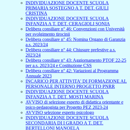
INDIVIDUAZIONE DOCENTE SCUOLA
PRIMARIA SOSTEGNO A T. DET. GIULI
CRISTINA
INDIVIDUAZIONE DOCENTE SCUOLA
INFANZIA A T. DET. CERAGIOLI SONIA
Delibera consiliare n° 46: Convenzioni con Università
per svolgimento tirocinii
Delibera consiliare n° 45: Nomina Organo di Garanzia
a.s. 2023/24
Delibera consiliare n° 44: Chiusure prefestive a.s.
2023/24
Delibera consiliare n° 43: Aggiornamento PTOF 22-25
per a.s. 2023/24 e Costituzione CSS
Delibera consiliare n° 42: Variazioni al Programma
Annuale 2023
INCARICO PER ATTIVITA' DI FORMAZIONE AL
PERSONALE INTERNO PROGETTO PNRR
INDIVIDUAZIONE DOCENTE SCUOLA
INFANZIA A T. DET. MOSTI MARINA
AVVISO di selezione esperto di didattica orientante e
psico-pedagogista per Progetto PEZ 2023-24
AVVISO selezione esperto psicologo
INDIVIDUAZIONE DOCENTE SCUOLA
SECONDARIA DI I GRADO A T. DET.
BERTELLONI MANOELA