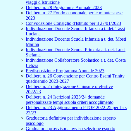
viaggi d'Istruzione
Delibera n. 28 Programma Annuale 2023
Delibera n. 27 Fondo economale per le minute spese
2023
Convocazione Consiglio d'Istituto per il 27/01/2023
Individuazione Docente Scuola Infanzia a t. det. Tassi
Luciana
Individuazione Docente Scuola Infanzia a t. det. Mosti
Marina
Individuazione Docente Scuola Primaria a t. det. Luisi
Stefania
Individuazione Collaboratore Scolastico a t. det. Costa
Letizia
Predisposizione Programma Annuale 2023
Delibera n. 26 Convenzione per Centro Esami Trinity
quadriennio 2023-2027
Delibera n. 25 Integrazione Chiusure prefestive
2022/23
Delibera n. 24 Iscrizioni 2023/24 domande
personalizzate tempi scuola criteri accoglimento
Delibera n. 23 Aggiornamento PTOF 2022-25 per l'a s
22/23
Graduatoria definitiva per individuazione esperto
psicologo
Graduatoria provvisoria avviso selezione esperto