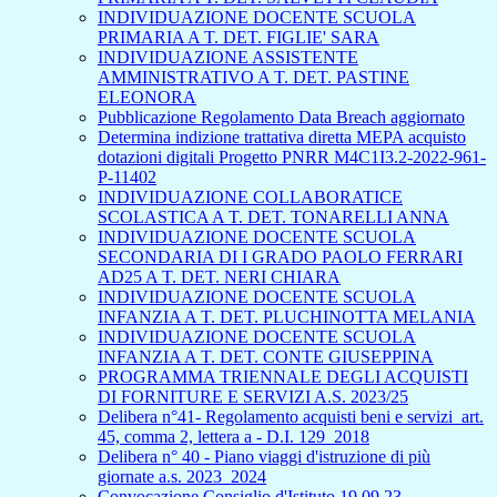
INDIVIDUAZIONE DOCENTE SCUOLA
PRIMARIA A T. DET. FIGLIE' SARA
INDIVIDUAZIONE ASSISTENTE
AMMINISTRATIVO A T. DET. PASTINE
ELEONORA
Pubblicazione Regolamento Data Breach aggiornato
Determina indizione trattativa diretta MEPA acquisto
dotazioni digitali Progetto PNRR M4C1I3.2-2022-961-
P-11402
INDIVIDUAZIONE COLLABORATICE
SCOLASTICA A T. DET. TONARELLI ANNA
INDIVIDUAZIONE DOCENTE SCUOLA
SECONDARIA DI I GRADO PAOLO FERRARI
AD25 A T. DET. NERI CHIARA
INDIVIDUAZIONE DOCENTE SCUOLA
INFANZIA A T. DET. PLUCHINOTTA MELANIA
INDIVIDUAZIONE DOCENTE SCUOLA
INFANZIA A T. DET. CONTE GIUSEPPINA
PROGRAMMA TRIENNALE DEGLI ACQUISTI
DI FORNITURE E SERVIZI A.S. 2023/25
Delibera n°41- Regolamento acquisti beni e servizi_art.
45, comma 2, lettera a - D.I. 129_2018
Delibera n° 40 - Piano viaggi d'istruzione di più
giornate a.s. 2023_2024
Convocazione Consiglio d'Istituto 19.09.23