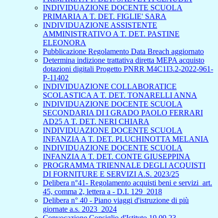
INDIVIDUAZIONE DOCENTE SCUOLA
PRIMARIA A T. DET. FIGLIE' SARA
INDIVIDUAZIONE ASSISTENTE
AMMINISTRATIVO A T. DET. PASTINE
ELEONORA
Pubblicazione Regolamento Data Breach aggiornato
Determina indizione trattativa diretta MEPA acquisto
dotazioni digitali Progetto PNRR M4C1I3.2-2022-961-
P-11402
INDIVIDUAZIONE COLLABORATICE
SCOLASTICA A T. DET. TONARELLI ANNA
INDIVIDUAZIONE DOCENTE SCUOLA
SECONDARIA DI I GRADO PAOLO FERRARI
AD25 A T. DET. NERI CHIARA
INDIVIDUAZIONE DOCENTE SCUOLA
INFANZIA A T. DET. PLUCHINOTTA MELANIA
INDIVIDUAZIONE DOCENTE SCUOLA
INFANZIA A T. DET. CONTE GIUSEPPINA
PROGRAMMA TRIENNALE DEGLI ACQUISTI
DI FORNITURE E SERVIZI A.S. 2023/25
Delibera n°41- Regolamento acquisti beni e servizi_art.
45, comma 2, lettera a - D.I. 129_2018
Delibera n° 40 - Piano viaggi d'istruzione di più
giornate a.s. 2023_2024
Convocazione Consiglio d'Istituto 19.09.23