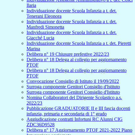
Ilaria
Individuazione docente Scuola Infanzia a t. det.
Tenerani Eleonora
Individuazione docente Scuola Infanzia a t. det.
Manfredi Simonetta
Individuazione docente Scuola Infanzia a t. det.
Giacché Lucia
Individuazione docente Scuola Infanzia a t. det. Pieretti
Marina
Delibera n° 19 Chiusure prefestive 2022/23
Delibera n° 18 Delega al collegio per aggiornamento
PTOF
Delibera n° 18 Delega al collegio per aggiornamento
PTOF
Convocazione Consiglio di Istituto il 19/09/2022
Surroga componente Genitori Consiglio d'Istituto
Surroga componente Genitori Consiglio d'Istituto
Nomina Collaboratori del Dirigente Scolastico a.s.
2022/23
Pubblicazione GRADUATORIE II e III fascia docenti
infanzia, primaria e secondaria di 1° grado
Aggiudicazione contratti Infortuni RC Alunni CIG
ZDC36D9528
Delibera n° 17 Aggiornamento PTOF 2021-2022 Piano