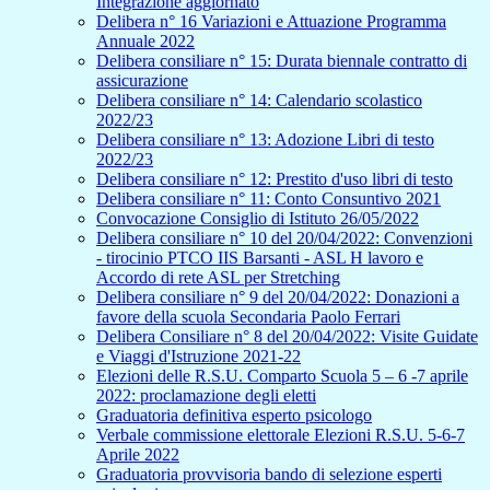
Integrazione aggiornato
Delibera n° 16 Variazioni e Attuazione Programma
Annuale 2022
Delibera consiliare n° 15: Durata biennale contratto di
assicurazione
Delibera consiliare n° 14: Calendario scolastico
2022/23
Delibera consiliare n° 13: Adozione Libri di testo
2022/23
Delibera consiliare n° 12: Prestito d'uso libri di testo
Delibera consiliare n° 11: Conto Consuntivo 2021
Convocazione Consiglio di Istituto 26/05/2022
Delibera consiliare n° 10 del 20/04/2022: Convenzioni
- tirocinio PTCO IIS Barsanti - ASL H lavoro e
Accordo di rete ASL per Stretching
Delibera consiliare n° 9 del 20/04/2022: Donazioni a
favore della scuola Secondaria Paolo Ferrari
Delibera Consiliare n° 8 del 20/04/2022: Visite Guidate
e Viaggi d'Istruzione 2021-22
Elezioni delle R.S.U. Comparto Scuola 5 – 6 -7 aprile
2022: proclamazione degli eletti
Graduatoria definitiva esperto psicologo
Verbale commissione elettorale Elezioni R.S.U. 5-6-7
Aprile 2022
Graduatoria provvisoria bando di selezione esperti