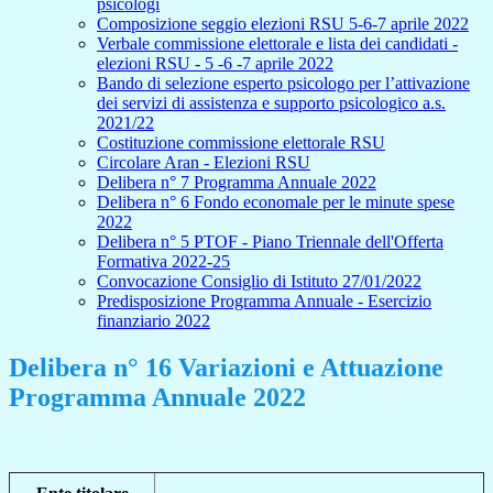
psicologi
Composizione seggio elezioni RSU 5-6-7 aprile 2022
Verbale commissione elettorale e lista dei candidati -
elezioni RSU - 5 -6 -7 aprile 2022
Bando di selezione esperto psicologo per l’attivazione
dei servizi di assistenza e supporto psicologico a.s.
2021/22
Costituzione commissione elettorale RSU
Circolare Aran - Elezioni RSU
Delibera n° 7 Programma Annuale 2022
Delibera n° 6 Fondo economale per le minute spese
2022
Delibera n° 5 PTOF - Piano Triennale dell'Offerta
Formativa 2022-25
Convocazione Consiglio di Istituto 27/01/2022
Predisposizione Programma Annuale - Esercizio
finanziario 2022
Delibera n° 16 Variazioni e Attuazione
Programma Annuale 2022