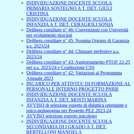
INDIVIDUAZIONE DOCENTE SCUOLA
PRIMARIA SOSTEGNO A T. DET. GIULI
CRISTINA
INDIVIDUAZIONE DOCENTE SCUOLA
INFANZIA A T. DET. CERAGIOLI SONIA
Delibera consiliare n° 46: Convenzioni con Università
per svolgimento tirocinii
Delibera consiliare n° 45: Nomina Organo di Garanzia
a.s. 2023/24
Delibera consiliare n° 44: Chiusure prefestive a.s.
2023/24
Delibera consiliare n° 43: Aggiornamento PTOF 22-25
per a.s. 2023/24 e Costituzione CSS
Delibera consiliare n° 42: Variazioni al Programma
Annuale 2023
INCARICO PER ATTIVITA' DI FORMAZIONE AL
PERSONALE INTERNO PROGETTO PNRR
INDIVIDUAZIONE DOCENTE SCUOLA
INFANZIA A T. DET. MOSTI MARINA
AVVISO di selezione esperto di didattica orientante e
psico-pedagogista per Progetto PEZ 2023-24
AVVISO selezione esperto psicologo
INDIVIDUAZIONE DOCENTE SCUOLA
SECONDARIA DI I GRADO A T. DET.
BERTELLONI MANOELA