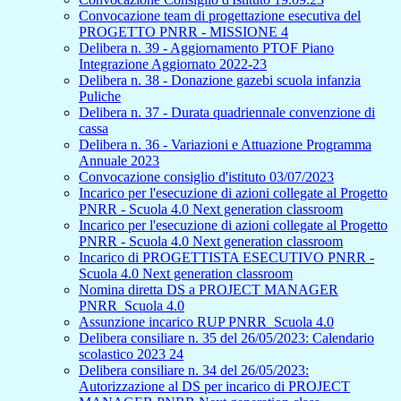
Convocazione team di progettazione esecutiva del
PROGETTO PNRR - MISSIONE 4
Delibera n. 39 - Aggiornamento PTOF Piano
Integrazione Aggiornato 2022-23
Delibera n. 38 - Donazione gazebi scuola infanzia
Puliche
Delibera n. 37 - Durata quadriennale convenzione di
cassa
Delibera n. 36 - Variazioni e Attuazione Programma
Annuale 2023
Convocazione consiglio d'istituto 03/07/2023
Incarico per l'esecuzione di azioni collegate al Progetto
PNRR - Scuola 4.0 Next generation classroom
Incarico per l'esecuzione di azioni collegate al Progetto
PNRR - Scuola 4.0 Next generation classroom
Incarico di PROGETTISTA ESECUTIVO PNRR -
Scuola 4.0 Next generation classroom
Nomina diretta DS a PROJECT MANAGER
PNRR_Scuola 4.0
Assunzione incarico RUP PNRR_Scuola 4.0
Delibera consiliare n. 35 del 26/05/2023: Calendario
scolastico 2023 24
Delibera consiliare n. 34 del 26/05/2023:
Autorizzazione al DS per incarico di PROJECT