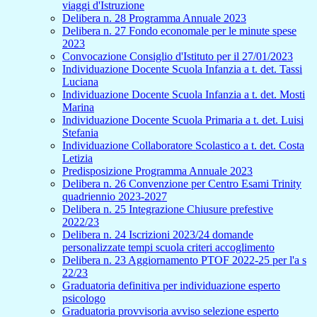
viaggi d'Istruzione
Delibera n. 28 Programma Annuale 2023
Delibera n. 27 Fondo economale per le minute spese
2023
Convocazione Consiglio d'Istituto per il 27/01/2023
Individuazione Docente Scuola Infanzia a t. det. Tassi
Luciana
Individuazione Docente Scuola Infanzia a t. det. Mosti
Marina
Individuazione Docente Scuola Primaria a t. det. Luisi
Stefania
Individuazione Collaboratore Scolastico a t. det. Costa
Letizia
Predisposizione Programma Annuale 2023
Delibera n. 26 Convenzione per Centro Esami Trinity
quadriennio 2023-2027
Delibera n. 25 Integrazione Chiusure prefestive
2022/23
Delibera n. 24 Iscrizioni 2023/24 domande
personalizzate tempi scuola criteri accoglimento
Delibera n. 23 Aggiornamento PTOF 2022-25 per l'a s
22/23
Graduatoria definitiva per individuazione esperto
psicologo
Graduatoria provvisoria avviso selezione esperto