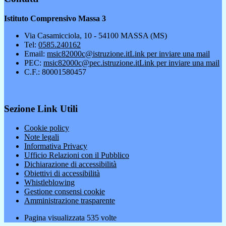
Istituto Comprensivo Massa 3
Via Casamicciola, 10 - 54100 MASSA (MS)
Tel:
0585.240162
Email:
msic82000c@istruzione.it
Link per inviare una mail
PEC:
msic82000c@pec.istruzione.it
Link per inviare una mail
C.F.: 80001580457
Sezione Link Utili
Cookie policy
Note legali
Informativa Privacy
Ufficio Relazioni con il Pubblico
Dichiarazione di accessibilità
Obiettivi di accessibilità
Whistleblowing
Gestione consensi cookie
Amministrazione trasparente
Pagina visualizzata
535
volte