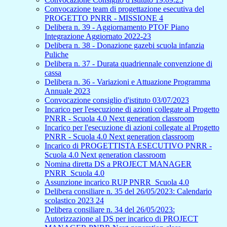
Convocazione team di progettazione esecutiva del
PROGETTO PNRR - MISSIONE 4
Delibera n. 39 - Aggiornamento PTOF Piano
Integrazione Aggiornato 2022-23
Delibera n. 38 - Donazione gazebi scuola infanzia
Puliche
Delibera n. 37 - Durata quadriennale convenzione di
cassa
Delibera n. 36 - Variazioni e Attuazione Programma
Annuale 2023
Convocazione consiglio d'istituto 03/07/2023
Incarico per l'esecuzione di azioni collegate al Progetto
PNRR - Scuola 4.0 Next generation classroom
Incarico per l'esecuzione di azioni collegate al Progetto
PNRR - Scuola 4.0 Next generation classroom
Incarico di PROGETTISTA ESECUTIVO PNRR -
Scuola 4.0 Next generation classroom
Nomina diretta DS a PROJECT MANAGER
PNRR_Scuola 4.0
Assunzione incarico RUP PNRR_Scuola 4.0
Delibera consiliare n. 35 del 26/05/2023: Calendario
scolastico 2023 24
Delibera consiliare n. 34 del 26/05/2023:
Autorizzazione al DS per incarico di PROJECT