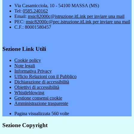
Via Casamicciola, 10 - 54100 MASSA (MS)
Tel:
0585.240162
Email:
msic82000c@istruzione.it
Link per inviare una mail
PEC:
msic82000c@pec.istruzione.it
Link per inviare una mail
C.F.: 80001580457
Sezione Link Utili
Cookie policy
Note legali
Informativa Privacy
Ufficio Relazioni con il Pubblico
Dichiarazione di accessibilità
Obiettivi di accessibilità
Whistleblowing
Gestione consensi cookie
Amministrazione trasparente
Pagina visualizzata
560
volte
Sezione Copyright