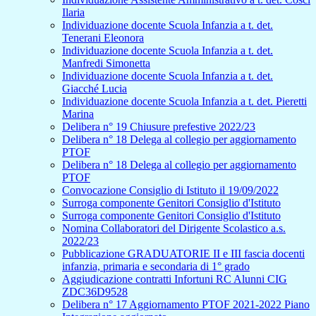
Ilaria
Individuazione docente Scuola Infanzia a t. det.
Tenerani Eleonora
Individuazione docente Scuola Infanzia a t. det.
Manfredi Simonetta
Individuazione docente Scuola Infanzia a t. det.
Giacché Lucia
Individuazione docente Scuola Infanzia a t. det. Pieretti
Marina
Delibera n° 19 Chiusure prefestive 2022/23
Delibera n° 18 Delega al collegio per aggiornamento
PTOF
Delibera n° 18 Delega al collegio per aggiornamento
PTOF
Convocazione Consiglio di Istituto il 19/09/2022
Surroga componente Genitori Consiglio d'Istituto
Surroga componente Genitori Consiglio d'Istituto
Nomina Collaboratori del Dirigente Scolastico a.s.
2022/23
Pubblicazione GRADUATORIE II e III fascia docenti
infanzia, primaria e secondaria di 1° grado
Aggiudicazione contratti Infortuni RC Alunni CIG
ZDC36D9528
Delibera n° 17 Aggiornamento PTOF 2021-2022 Piano