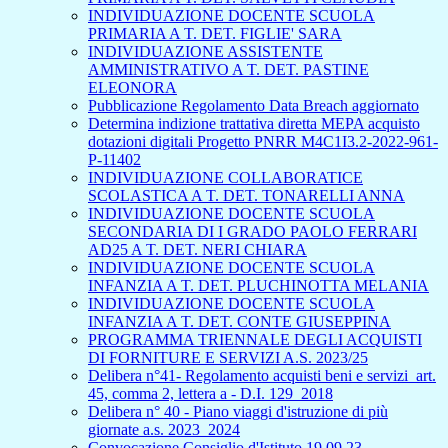
INDIVIDUAZIONE DOCENTE SCUOLA
PRIMARIA A T. DET. FIGLIE' SARA
INDIVIDUAZIONE ASSISTENTE
AMMINISTRATIVO A T. DET. PASTINE
ELEONORA
Pubblicazione Regolamento Data Breach aggiornato
Determina indizione trattativa diretta MEPA acquisto
dotazioni digitali Progetto PNRR M4C1I3.2-2022-961-
P-11402
INDIVIDUAZIONE COLLABORATICE
SCOLASTICA A T. DET. TONARELLI ANNA
INDIVIDUAZIONE DOCENTE SCUOLA
SECONDARIA DI I GRADO PAOLO FERRARI
AD25 A T. DET. NERI CHIARA
INDIVIDUAZIONE DOCENTE SCUOLA
INFANZIA A T. DET. PLUCHINOTTA MELANIA
INDIVIDUAZIONE DOCENTE SCUOLA
INFANZIA A T. DET. CONTE GIUSEPPINA
PROGRAMMA TRIENNALE DEGLI ACQUISTI
DI FORNITURE E SERVIZI A.S. 2023/25
Delibera n°41- Regolamento acquisti beni e servizi_art.
45, comma 2, lettera a - D.I. 129_2018
Delibera n° 40 - Piano viaggi d'istruzione di più
giornate a.s. 2023_2024
Convocazione Consiglio d'Istituto 19.09.23