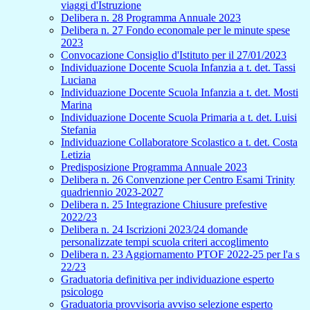
viaggi d'Istruzione
Delibera n. 28 Programma Annuale 2023
Delibera n. 27 Fondo economale per le minute spese
2023
Convocazione Consiglio d'Istituto per il 27/01/2023
Individuazione Docente Scuola Infanzia a t. det. Tassi
Luciana
Individuazione Docente Scuola Infanzia a t. det. Mosti
Marina
Individuazione Docente Scuola Primaria a t. det. Luisi
Stefania
Individuazione Collaboratore Scolastico a t. det. Costa
Letizia
Predisposizione Programma Annuale 2023
Delibera n. 26 Convenzione per Centro Esami Trinity
quadriennio 2023-2027
Delibera n. 25 Integrazione Chiusure prefestive
2022/23
Delibera n. 24 Iscrizioni 2023/24 domande
personalizzate tempi scuola criteri accoglimento
Delibera n. 23 Aggiornamento PTOF 2022-25 per l'a s
22/23
Graduatoria definitiva per individuazione esperto
psicologo
Graduatoria provvisoria avviso selezione esperto