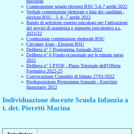
psicologi
Composizione seggio elezioni RSU 5-6-7 aprile 2022
Verbale commissione elettorale e lista dei candidati -
elezioni RSU - 5 -6 -7 aprile 2022
Bando di selezione esperto psicologo per l’attivazione
dei servizi di assistenza e supporto psicologico a.s.
2021/22
Costituzione commissione elettorale RSU
Circolare Aran - Elezioni RSU
Delibera n° 7 Programma Annuale 2022
Delibera n° 6 Fondo economale per le minute spese
2022
Delibera n° 5 PTOF - Piano Triennale dell'Offerta
Formativa 2022-25
Convocazione Consiglio di Istituto 27/01/2022
Predisposizione Programma Annuale - Esercizio
finanziario 2022
Individuazione docente Scuola Infanzia a
t. det. Pieretti Marina