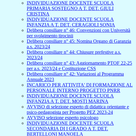
INDIVIDUAZIONE DOCENTE SCUOLA
PRIMARIA SOSTEGNO A T. DET. GIULI
CRISTINA
INDIVIDUAZIONE DOCENTE SCUOLA
INFANZIA A T. DET. CERAGIOLI SONIA
Delibera consiliare n° 46: Convenzioni con Università
per svolgimento tirocinii
Delibera consiliare n° 45: Nomina Organo di Garanzia
a.s. 2023/24
Delibera consiliare n° 44: Chiusure prefestive a.s.
2023/24
Delibera consiliare n° 43: Aggiornamento PTOF 22-25
per a.s. 2023/24 e Costituzione CSS
Delibera consiliare n° 42: Variazioni al Programma
Annuale 2023
INCARICO PER ATTIVITA' DI FORMAZIONE AL
PERSONALE INTERNO PROGETTO PNRR
INDIVIDUAZIONE DOCENTE SCUOLA
INFANZIA A T. DET. MOSTI MARINA
AVVISO di selezione esperto di didattica orientante e
psico-pedagogista per Progetto PEZ 2023-24
AVVISO selezione esperto psicologo
INDIVIDUAZIONE DOCENTE SCUOLA
SECONDARIA DI I GRADO A T. DET.
BERTELLONI MANOELA