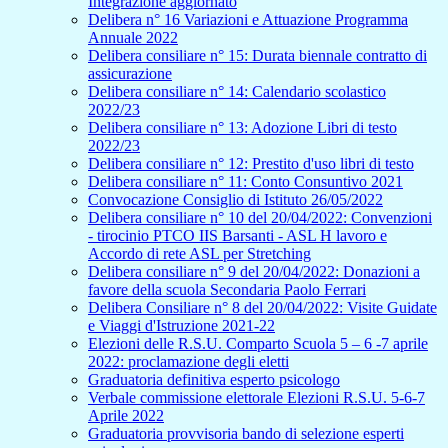
Integrazione aggiornato
Delibera n° 16 Variazioni e Attuazione Programma
Annuale 2022
Delibera consiliare n° 15: Durata biennale contratto di
assicurazione
Delibera consiliare n° 14: Calendario scolastico
2022/23
Delibera consiliare n° 13: Adozione Libri di testo
2022/23
Delibera consiliare n° 12: Prestito d'uso libri di testo
Delibera consiliare n° 11: Conto Consuntivo 2021
Convocazione Consiglio di Istituto 26/05/2022
Delibera consiliare n° 10 del 20/04/2022: Convenzioni
- tirocinio PTCO IIS Barsanti - ASL H lavoro e
Accordo di rete ASL per Stretching
Delibera consiliare n° 9 del 20/04/2022: Donazioni a
favore della scuola Secondaria Paolo Ferrari
Delibera Consiliare n° 8 del 20/04/2022: Visite Guidate
e Viaggi d'Istruzione 2021-22
Elezioni delle R.S.U. Comparto Scuola 5 – 6 -7 aprile
2022: proclamazione degli eletti
Graduatoria definitiva esperto psicologo
Verbale commissione elettorale Elezioni R.S.U. 5-6-7
Aprile 2022
Graduatoria provvisoria bando di selezione esperti