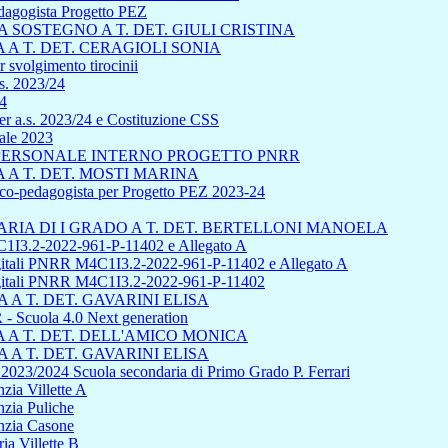
edagogista Progetto PEZ
SOSTEGNO A T. DET. GIULI CRISTINA
A T. DET. CERAGIOLI SONIA
 svolgimento tirocinii
s. 2023/24
24
r a.s. 2023/24 e Costituzione CSS
uale 2023
L PERSONALE INTERNO PROGETTO PNRR
A T. DET. MOSTI MARINA
sico-pedagogista per Progetto PEZ 2023-24
IA DI I GRADO A T. DET. BERTELLONI MANOELA
1I3.2-2022-961-P-11402 e Allegato A
 digitali PNRR M4C1I3.2-2022-961-P-11402 e Allegato A
 digitali PNRR M4C1I3.2-2022-961-P-11402
A T. DET. GAVARINI ELISA
cuola 4.0 Next generation
A T. DET. DELL'AMICO MONICA
A T. DET. GAVARINI ELISA
s 2023/2024 Scuola secondaria di Primo Grado P. Ferrari
zia Villette A
nzia Puliche
anzia Casone
ia Villette B