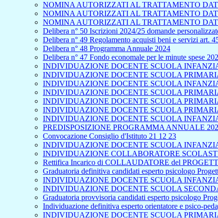
NOMINA AUTORIZZATI AL TRATTAMENTO DAT
NOMINA AUTORIZZATI AL TRATTAMENTO DATI
NOMINA AUTORIZZATI AL TRATTAMENTO DATI
Delibera n° 50 Iscrizioni 2024/25 domande personalizzate
Delibera n° 49 Regolamento acquisti beni e servizi art. 
Delibera n° 48 Programma Annuale 2024
Delibera n° 47 Fondo economale per le minute spese 20
INDIVIDUAZIONE DOCENTE SCUOLA INFANZIA 
INDIVIDUAZIONE DOCENTE SCUOLA PRIMARIA 
INDIVIDUAZIONE DOCENTE SCUOLA INFANZIA
INDIVIDUAZIONE DOCENTE SCUOLA PRIMARIA 
INDIVIDUAZIONE DOCENTE SCUOLA PRIMARIA
INDIVIDUAZIONE DOCENTE SCUOLA PRIMARIA 
INDIVIDUAZIONE DOCENTE SCUOLA INFANZIA
PREDISPOSIZIONE PROGRAMMA ANNUALE 202
Convocazione Consiglio d'Istituto 21 12 23
INDIVIDUAZIONE DOCENTE SCUOLA INFANZIA 
INDIVIDUAZIONE COLLABORATORE SCOLASTICO
Rettifica Incarico di COLLAUDATORE del PROGETTO
Graduatoria definitiva candidati esperto psicologo Proge
INDIVIDUAZIONE DOCENTE SCUOLA INFANZIA 
INDIVIDUAZIONE DOCENTE SCUOLA SECONDA
Graduatoria provvisoria candidati esperto psicologo Pro
Individuazione definitiva esperto orientatore e psico-pe
INDIVIDUAZIONE DOCENTE SCUOLA PRIMARIA