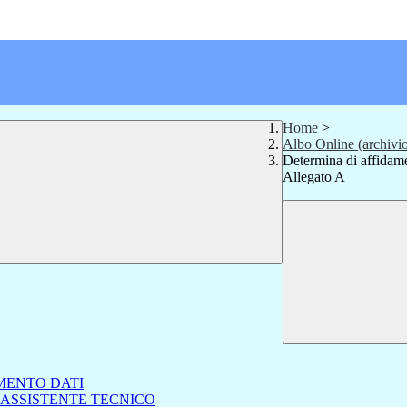
Home
>
Albo Online (archivi
Determina di affid
Allegato A
MENTO DATI
 ASSISTENTE TECNICO