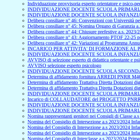
Individuazione provvisoria esperto orientatore e psico-p
INDIVIDUAZIONE DOCENTE SCUOLA PRIMARIA 
INDIVIDUAZIONE DOCENTE SCUOLA INFANZIA 
Delibera consiliare n° 46: Convenzioni con Università per
Delibera consiliare n° 45: Nomina Organo di Garanzia a.
Delibera consiliare n° 44: Chiusure prefestive a.s. 2023/
Delibera consiliare n° 43: Aggiornamento PTOF 22-25 pe
Delibera consiliare n° 42: Variazioni al Programma Ann
INCARICO PER ATTIVITA' DI FORMAZIONE A
INDIVIDUAZIONE DOCENTE SCUOLA INFANZIA 
AVVISO di selezione esperto di didattica orientante e p
AVVISO selezione esperto psicologo
INDIVIDUAZIONE DOCENTE SCUOLA SECONDAR
Determina di affidamento fornitura ARREDI PNRR M4C
Determina di affidamento Trattativa Diretta Dotazioni
Determina di affidamento Trattativa Diretta Dotazioni
INDIVIDUAZIONE DOCENTE SCUOLA PRIMARIA 
Incarico di COLLAUDATORE del PROGETTO PNRR - S
INDIVIDUAZIONE DOCENTE SCUOLA INFANZIA 
INDIVIDUAZIONE DOCENTE SCUOLA PRIMARIA 
Nomina rappresentanti genitori nei Consigli di Classe a.
Nomina del Consiglio di Intersezione a.s 2023/2024 Infan
Nomina del Consiglio di Intersezione a.s 2023/2024 Infa
Nomina del Consiglio di Intersezione a.s 2023/2024 Inf
Nomina del Consiglio di Interclasse a.s 2023/2024 Primar