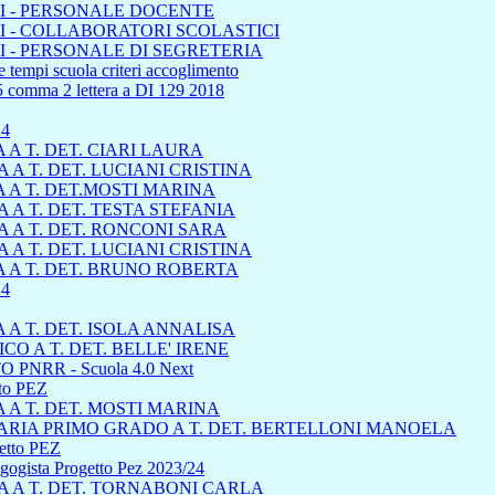
I - PERSONALE DOCENTE
 - COLLABORATORI SCOLASTICI
 - PERSONALE DI SEGRETERIA
 tempi scuola criteri accoglimento
45 comma 2 lettera a DI 129 2018
24
A T. DET. CIARI LAURA
A T. DET. LUCIANI CRISTINA
 A T. DET.MOSTI MARINA
A T. DET. TESTA STEFANIA
 A T. DET. RONCONI SARA
A T. DET. LUCIANI CRISTINA
 A T. DET. BRUNO ROBERTA
4
A T. DET. ISOLA ANNALISA
 A T. DET. BELLE' IRENE
 PNRR - Scuola 4.0 Next
tto PEZ
A T. DET. MOSTI MARINA
RIA PRIMO GRADO A T. DET. BERTELLONI MANOELA
getto PEZ
dagogista Progetto Pez 2023/24
 A T. DET. TORNABONI CARLA