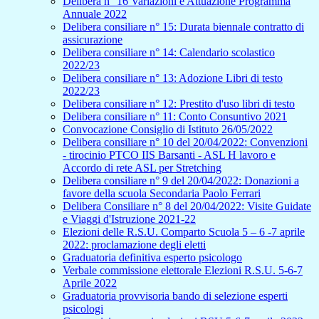
Delibera n° 16 Variazioni e Attuazione Programma
Annuale 2022
Delibera consiliare n° 15: Durata biennale contratto di
assicurazione
Delibera consiliare n° 14: Calendario scolastico
2022/23
Delibera consiliare n° 13: Adozione Libri di testo
2022/23
Delibera consiliare n° 12: Prestito d'uso libri di testo
Delibera consiliare n° 11: Conto Consuntivo 2021
Convocazione Consiglio di Istituto 26/05/2022
Delibera consiliare n° 10 del 20/04/2022: Convenzioni
- tirocinio PTCO IIS Barsanti - ASL H lavoro e
Accordo di rete ASL per Stretching
Delibera consiliare n° 9 del 20/04/2022: Donazioni a
favore della scuola Secondaria Paolo Ferrari
Delibera Consiliare n° 8 del 20/04/2022: Visite Guidate
e Viaggi d'Istruzione 2021-22
Elezioni delle R.S.U. Comparto Scuola 5 – 6 -7 aprile
2022: proclamazione degli eletti
Graduatoria definitiva esperto psicologo
Verbale commissione elettorale Elezioni R.S.U. 5-6-7
Aprile 2022
Graduatoria provvisoria bando di selezione esperti
psicologi