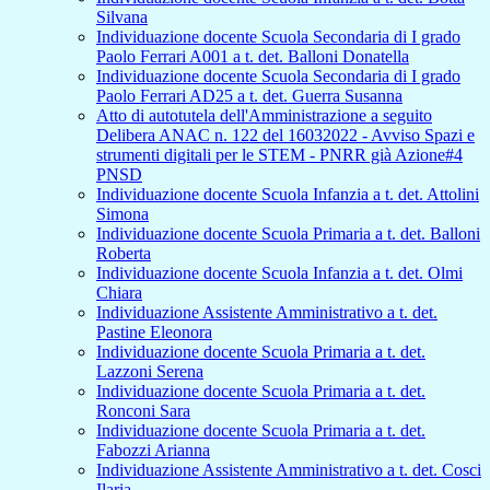
Silvana
Individuazione docente Scuola Secondaria di I grado
Paolo Ferrari A001 a t. det. Balloni Donatella
Individuazione docente Scuola Secondaria di I grado
Paolo Ferrari AD25 a t. det. Guerra Susanna
Atto di autotutela dell'Amministrazione a seguito
Delibera ANAC n. 122 del 16032022 - Avviso Spazi e
strumenti digitali per le STEM - PNRR già Azione#4
PNSD
Individuazione docente Scuola Infanzia a t. det. Attolini
Simona
Individuazione docente Scuola Primaria a t. det. Balloni
Roberta
Individuazione docente Scuola Infanzia a t. det. Olmi
Chiara
Individuazione Assistente Amministrativo a t. det.
Pastine Eleonora
Individuazione docente Scuola Primaria a t. det.
Lazzoni Serena
Individuazione docente Scuola Primaria a t. det.
Ronconi Sara
Individuazione docente Scuola Primaria a t. det.
Fabozzi Arianna
Individuazione Assistente Amministrativo a t. det. Cosci
Ilaria