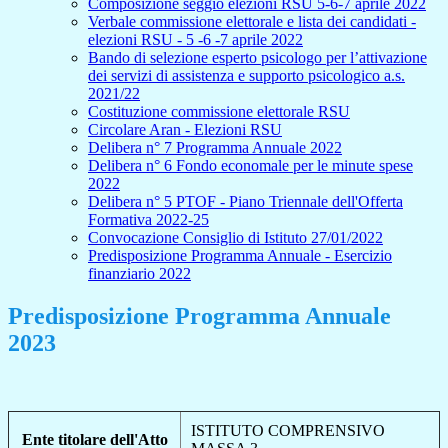
Composizione seggio elezioni RSU 5-6-7 aprile 2022
Verbale commissione elettorale e lista dei candidati -
elezioni RSU - 5 -6 -7 aprile 2022
Bando di selezione esperto psicologo per l’attivazione
dei servizi di assistenza e supporto psicologico a.s.
2021/22
Costituzione commissione elettorale RSU
Circolare Aran - Elezioni RSU
Delibera n° 7 Programma Annuale 2022
Delibera n° 6 Fondo economale per le minute spese
2022
Delibera n° 5 PTOF - Piano Triennale dell'Offerta
Formativa 2022-25
Convocazione Consiglio di Istituto 27/01/2022
Predisposizione Programma Annuale - Esercizio
finanziario 2022
Predisposizione Programma Annuale
2023
ISTITUTO COMPRENSIVO
Ente titolare dell'Atto