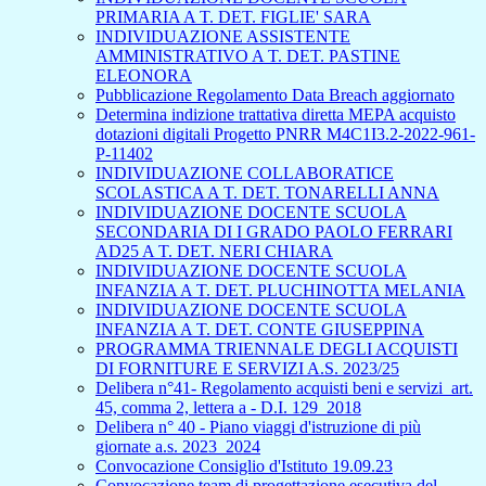
PRIMARIA A T. DET. FIGLIE' SARA
INDIVIDUAZIONE ASSISTENTE
AMMINISTRATIVO A T. DET. PASTINE
ELEONORA
Pubblicazione Regolamento Data Breach aggiornato
Determina indizione trattativa diretta MEPA acquisto
dotazioni digitali Progetto PNRR M4C1I3.2-2022-961-
P-11402
INDIVIDUAZIONE COLLABORATICE
SCOLASTICA A T. DET. TONARELLI ANNA
INDIVIDUAZIONE DOCENTE SCUOLA
SECONDARIA DI I GRADO PAOLO FERRARI
AD25 A T. DET. NERI CHIARA
INDIVIDUAZIONE DOCENTE SCUOLA
INFANZIA A T. DET. PLUCHINOTTA MELANIA
INDIVIDUAZIONE DOCENTE SCUOLA
INFANZIA A T. DET. CONTE GIUSEPPINA
PROGRAMMA TRIENNALE DEGLI ACQUISTI
DI FORNITURE E SERVIZI A.S. 2023/25
Delibera n°41- Regolamento acquisti beni e servizi_art.
45, comma 2, lettera a - D.I. 129_2018
Delibera n° 40 - Piano viaggi d'istruzione di più
giornate a.s. 2023_2024
Convocazione Consiglio d'Istituto 19.09.23
Convocazione team di progettazione esecutiva del