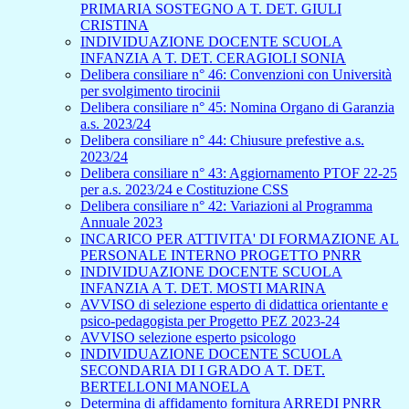
PRIMARIA SOSTEGNO A T. DET. GIULI
CRISTINA
INDIVIDUAZIONE DOCENTE SCUOLA
INFANZIA A T. DET. CERAGIOLI SONIA
Delibera consiliare n° 46: Convenzioni con Università
per svolgimento tirocinii
Delibera consiliare n° 45: Nomina Organo di Garanzia
a.s. 2023/24
Delibera consiliare n° 44: Chiusure prefestive a.s.
2023/24
Delibera consiliare n° 43: Aggiornamento PTOF 22-25
per a.s. 2023/24 e Costituzione CSS
Delibera consiliare n° 42: Variazioni al Programma
Annuale 2023
INCARICO PER ATTIVITA' DI FORMAZIONE AL
PERSONALE INTERNO PROGETTO PNRR
INDIVIDUAZIONE DOCENTE SCUOLA
INFANZIA A T. DET. MOSTI MARINA
AVVISO di selezione esperto di didattica orientante e
psico-pedagogista per Progetto PEZ 2023-24
AVVISO selezione esperto psicologo
INDIVIDUAZIONE DOCENTE SCUOLA
SECONDARIA DI I GRADO A T. DET.
BERTELLONI MANOELA
Determina di affidamento fornitura ARREDI PNRR