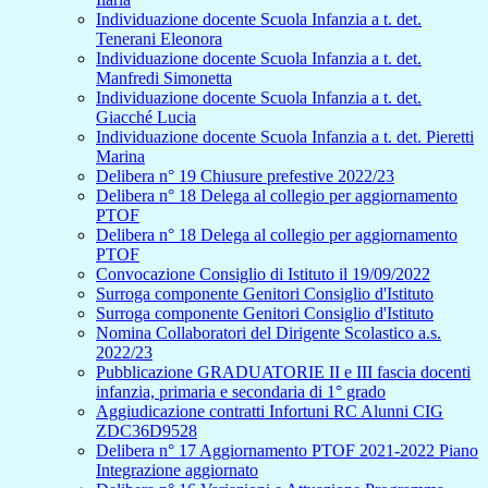
Individuazione docente Scuola Infanzia a t. det.
Tenerani Eleonora
Individuazione docente Scuola Infanzia a t. det.
Manfredi Simonetta
Individuazione docente Scuola Infanzia a t. det.
Giacché Lucia
Individuazione docente Scuola Infanzia a t. det. Pieretti
Marina
Delibera n° 19 Chiusure prefestive 2022/23
Delibera n° 18 Delega al collegio per aggiornamento
PTOF
Delibera n° 18 Delega al collegio per aggiornamento
PTOF
Convocazione Consiglio di Istituto il 19/09/2022
Surroga componente Genitori Consiglio d'Istituto
Surroga componente Genitori Consiglio d'Istituto
Nomina Collaboratori del Dirigente Scolastico a.s.
2022/23
Pubblicazione GRADUATORIE II e III fascia docenti
infanzia, primaria e secondaria di 1° grado
Aggiudicazione contratti Infortuni RC Alunni CIG
ZDC36D9528
Delibera n° 17 Aggiornamento PTOF 2021-2022 Piano
Integrazione aggiornato