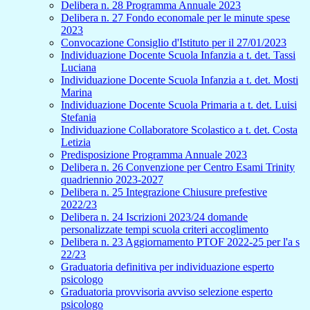
Delibera n. 28 Programma Annuale 2023
Delibera n. 27 Fondo economale per le minute spese
2023
Convocazione Consiglio d'Istituto per il 27/01/2023
Individuazione Docente Scuola Infanzia a t. det. Tassi
Luciana
Individuazione Docente Scuola Infanzia a t. det. Mosti
Marina
Individuazione Docente Scuola Primaria a t. det. Luisi
Stefania
Individuazione Collaboratore Scolastico a t. det. Costa
Letizia
Predisposizione Programma Annuale 2023
Delibera n. 26 Convenzione per Centro Esami Trinity
quadriennio 2023-2027
Delibera n. 25 Integrazione Chiusure prefestive
2022/23
Delibera n. 24 Iscrizioni 2023/24 domande
personalizzate tempi scuola criteri accoglimento
Delibera n. 23 Aggiornamento PTOF 2022-25 per l'a s
22/23
Graduatoria definitiva per individuazione esperto
psicologo
Graduatoria provvisoria avviso selezione esperto
psicologo